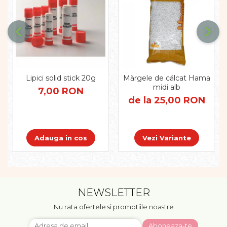
Pregătirea scrierii de mână
Secventialitate
Sortare si numarare
Stiinte
Mărgele de călcat HAMA
Hama Maxi Sticks
Lipici solid stick 20g
Mărgele de călcat Hama
Margele HAMA MAXI
midi alb
7,00 RON
Mărgele HAMA MIDI
de la 25,00 RON
Mărgele HAMA MINI
Perceperea timpului -
TimeTimer
Adauga in cos
Vezi Variante
Stimulare senzoriala
Stimulare auditiva
Stimulare olfactivă
Stimulare tactila
NEWSLETTER
Stimulare vizuala
Terapie de integrare senzorială
Nu rata ofertele si promotiile noastre