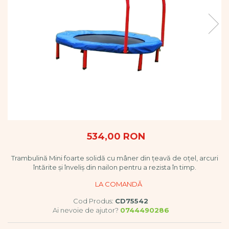
Vopsele
Biciclete si Triciclete
Biciclete
Accesorii
Biciclete VIKING
Biciclete Viking Challange
Biciclete Viking Explorer
Diverse
Triciclete
Camere Senzoriale
Amenajări camere senzoriale
534,00 RON
Echipamente camere senzoriale
Oferte pentru Camere Senzoriale
Trambulină Mini foarte solidă cu mâner din țeavă de oțel, arcuri
întărite și înveliș din nailon pentru a rezista în timp.
Creativitate si indemanare
Cuburi și cărămizi
Instrumente muzicale
Cod Produs:
CD75542
Jucarii de constructii
Ai nevoie de ajutor?
0744490286
Puzzle