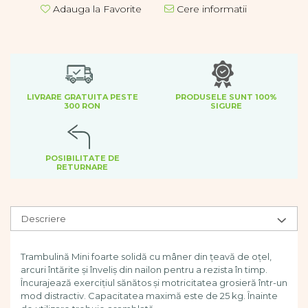
Dezvoltare cognitiva
Adauga la Favorite
Cere informatii
Jocuri matematice
Jucării de sortare
Dezvoltare psihomotrica
Dezvoltare proprioceptiva
Dezvoltare vestibulara
LIVRARE GRATUITA PESTE
PRODUSELE SUNT 100%
300 RON
SIGURE
Echilibru
Jucarii de echilibru
Mingi terapeutice
POSIBILITATE DE
Module din burete
RETURNARE
Motricitate fina
Motricitate grosiera
Recunoasterea formelor
Descriere
Saltele
Trasee de motricitate
Trambulină Mini foarte solidă cu mâner din țeavă de oțel,
Wellness
arcuri întărite și înveliș din nailon pentru a rezista în timp.
Diverse jucarii educative
Încurajează exercițiul sănătos și motricitatea grosieră într-un
mod distractiv. Capacitatea maximă este de 25 kg. Înainte
Apa si nisip