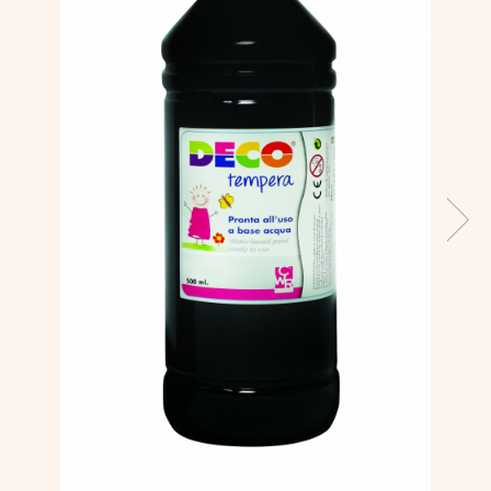
Vopsele
Biciclete si Triciclete
Biciclete
Accesorii
Biciclete VIKING
Biciclete Viking Challange
Biciclete Viking Explorer
Diverse
Triciclete
Camere Senzoriale
Amenajări camere senzoriale
Echipamente camere senzoriale
Oferte pentru Camere Senzoriale
Creativitate si indemanare
Cuburi și cărămizi
Instrumente muzicale
Jucarii de constructii
Puzzle