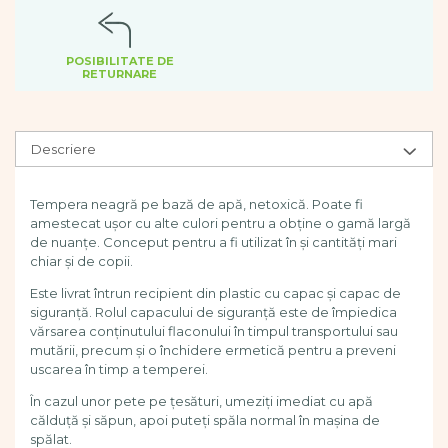
Dezvoltarea limbajului
Figurine
Mobilier gradinita
POSIBILITATE DE
RETURNARE
Montessori
Spații de joacă
Educatie inovativa
Descriere
Anatomie
Comunicare
Tempera neagră pe bază de apă, netoxică. Poate fi
Dezvoltare timpurie
amestecat ușor cu alte culori pentru a obține o gamă largă
Experimente
de nuanțe. Conceput pentru a fi utilizat în și cantități mari
Forme
chiar și de copii.
Joc imaginativ
Este livrat întrun recipient din plastic cu capac și capac de
Jucării interactive
siguranță. Rolul capacului de siguranță este de împiedica
vărsarea conținutului flaconului în timpul transportului sau
Lumina
mutării, precum și o închidere ermetică pentru a preveni
Lumini si culori
uscarea în timp a temperei.
Magnetism
În cazul unor pete pe țesături, umeziți imediat cu apă
Matematica
călduță și săpun, apoi puteți spăla normal în mașina de
Pregătire pentru școală
spălat.