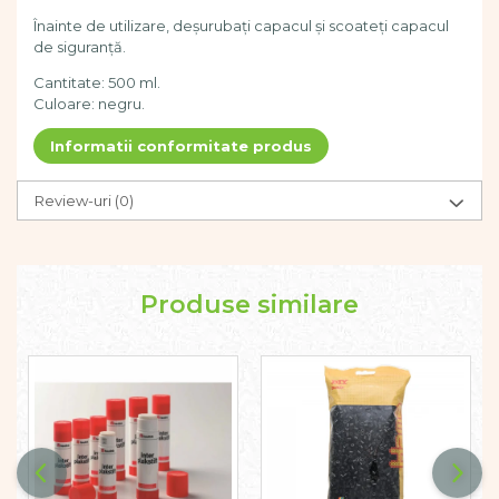
Pregătirea scrierii de mână
Înainte de utilizare, deșurubați capacul și scoateți capacul
Secventialitate
de siguranță.
Sortare si numarare
Cantitate: 500 ml.
Stiinte
Culoare: negru.
Mărgele de călcat HAMA
Hama Maxi Sticks
Informatii conformitate produs
Margele HAMA MAXI
Mărgele HAMA MIDI
Review-uri
(0)
Mărgele HAMA MINI
Perceperea timpului -
TimeTimer
Produse similare
Stimulare senzoriala
Stimulare auditiva
Stimulare olfactivă
Stimulare tactila
Stimulare vizuala
Terapie de integrare senzorială