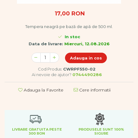
Dezvoltare cognitiva
Jocuri matematice
17,00 RON
Jucării de sortare
Tempera neagră pe bază de apă de 500 ml.
Dezvoltare psihomotrica
Dezvoltare proprioceptiva
In stoc
Dezvoltare vestibulara
Data de livrare:
Miercuri, 12.08.2026
Echilibru
Adauga in cos
Jucarii de echilibru
Mingi terapeutice
Cod Produs:
CWRPF550-02
Module din burete
Ai nevoie de ajutor?
0744490286
Motricitate fina
Motricitate grosiera
Adauga la Favorite
Cere informatii
Recunoasterea formelor
Saltele
Trasee de motricitate
Wellness
Diverse jucarii educative
LIVRARE GRATUITA PESTE
PRODUSELE SUNT 100%
300 RON
SIGURE
Apa si nisip