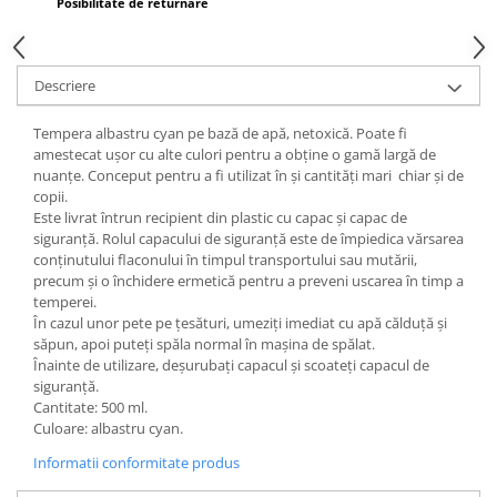
Posibilitate de returnare
Wellness
Diverse jucarii educative
Apa si nisip
Descriere
Dezvoltarea limbajului
Tempera albastru cyan pe bază de apă, netoxică. Poate fi
Figurine
amestecat ușor cu alte culori pentru a obține o gamă largă de
Mobilier gradinita
nuanțe. Conceput pentru a fi utilizat în și cantități mari chiar și de
Montessori
copii.
Este livrat întrun recipient din plastic cu capac și capac de
Spații de joacă
siguranță. Rolul capacului de siguranță este de împiedica vărsarea
Educatie inovativa
conținutului flaconului în timpul transportului sau mutării,
precum și o închidere ermetică pentru a preveni uscarea în timp a
Anatomie
temperei.
Comunicare
În cazul unor pete pe țesături, umeziți imediat cu apă călduță și
săpun, apoi puteți spăla normal în mașina de spălat.
Dezvoltare timpurie
Înainte de utilizare, deșurubați capacul și scoateți capacul de
Experimente
siguranță.
Forme
Cantitate: 500 ml.
Culoare: albastru cyan.
Joc imaginativ
Jucării interactive
Informatii conformitate produs
Lumina