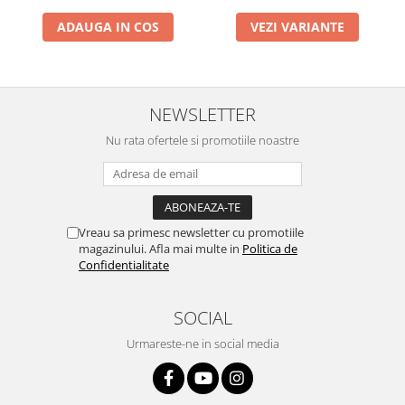
Stimulare olfactivă
Stimulare tactila
ADAUGA IN COS
VEZI VARIANTE
Stimulare vizuala
Terapie de integrare senzorială
NEWSLETTER
Nu rata ofertele si promotiile noastre
Vreau sa primesc newsletter cu promotiile
magazinului. Afla mai multe in
Politica de
Confidentialitate
SOCIAL
Urmareste-ne in social media