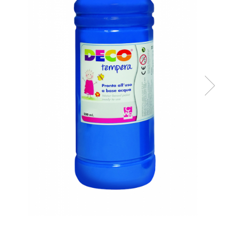
Plastilină
Vopsele
Biciclete si Triciclete
Biciclete
Accesorii
Biciclete VIKING
Biciclete Viking Challange
Biciclete Viking Explorer
Diverse
Triciclete
Camere Senzoriale
Amenajări camere senzoriale
Echipamente camere senzoriale
Oferte pentru Camere Senzoriale
Creativitate si indemanare
Cuburi și cărămizi
Instrumente muzicale