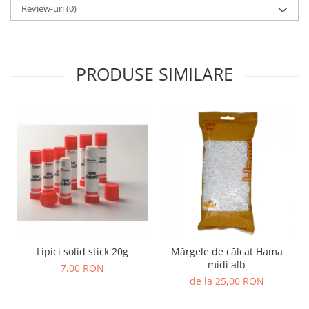
Review-uri
(0)
Lumini si culori
Magnetism
Matematica
Pregătire pentru școală
PRODUSE SIMILARE
Pregătirea scrierii de mână
Secventialitate
Sortare si numarare
Stiinte
Mărgele de călcat HAMA
Hama Maxi Sticks
Margele HAMA MAXI
Mărgele HAMA MIDI
Mărgele HAMA MINI
Perceperea timpului - TimeTimer
Lipici solid stick 20g
Mărgele de călcat Hama
midi alb
7,00 RON
Stimulare senzoriala
de la 25,00 RON
Stimulare auditiva