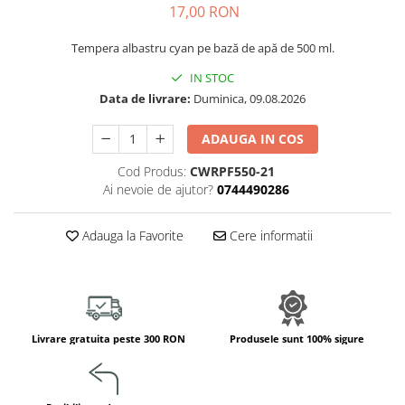
17,00 RON
Jucarii de constructii
Puzzle
Tempera albastru cyan pe bază de apă de 500 ml.
Dezvoltare cognitiva
IN STOC
Jocuri matematice
Data de livrare:
Duminica, 09.08.2026
Jucării de sortare
Dezvoltare psihomotrica
ADAUGA IN COS
Dezvoltare proprioceptiva
Cod Produs:
CWRPF550-21
Dezvoltare vestibulara
Ai nevoie de ajutor?
0744490286
Echilibru
Jucarii de echilibru
Adauga la Favorite
Cere informatii
Mingi terapeutice
Module din burete
Motricitate fina
Motricitate grosiera
Livrare gratuita peste 300 RON
Produsele sunt 100% sigure
Recunoasterea formelor
Saltele
Trasee de motricitate