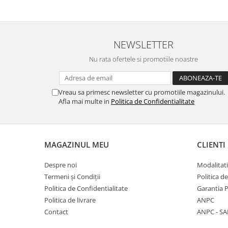
Lumini si culori
Magnetism
Matematica
NEWSLETTER
Pregătire pentru școală
Nu rata ofertele si promotiile noastre
Pregătirea scrierii de mână
Secventialitate
Sortare si numarare
Vreau sa primesc newsletter cu promotiile magazinului.
Afla mai multe in
Politica de Confidentialitate
Stiinte
Mărgele de călcat HAMA
Hama Maxi Sticks
MAGAZINUL MEU
CLIENTI
Margele HAMA MAXI
Mărgele HAMA MIDI
Despre noi
Modalitati
Mărgele HAMA MINI
Termeni și Condiții
Politica d
Perceperea timpului - TimeTimer
Politica de Confidentialitate
Garantia 
Stimulare senzoriala
Politica de livrare
ANPC
Contact
ANPC - SA
Stimulare auditiva