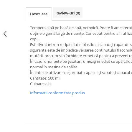
Jucarii de constructii
Puzzle
Review-uri
(0)
Descriere
Dezvoltare cognitiva
Jocuri matematice
Tempera albă pe bază de apă, netoxică. Poate fi amestecat 
obține o gamă largă de nuanțe. Conceput pentru a fi utilizat 
Jucării de sortare
copii.
Dezvoltare psihomotrica
Este livrat întrun recipient din plastic cu capac și capac de
siguranță este de împiedica vărsarea conținutului flaconulu
Dezvoltare proprioceptiva
mutării, precum și o închidere ermetică pentru a preveni u
Dezvoltare vestibulara
În cazul unor pete pe țesături, umeziți imediat cu apă căldu
normal în mașina de spălat.
Echilibru
Înainte de utilizare, deșurubați capacul și scoateți capacul 
Jucarii de echilibru
Cantitate: 500 ml.
Mingi terapeutice
Culoare: alb.
Module din burete
Informatii conformitate produs
Motricitate fina
Motricitate grosiera
Recunoasterea formelor
Saltele
Trasee de motricitate