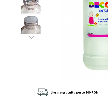
Plastilină
Vopsele
Biciclete si Triciclete
Biciclete
Accesorii
Biciclete VIKING
Biciclete Viking Challange
Biciclete Viking Explorer
Diverse
Triciclete
Camere Senzoriale
Amenajări camere senzoriale
Echipamente camere senzoriale
Oferte pentru Camere Senzoriale
Creativitate si indemanare
Livrare gratuita peste 300 RON
Cuburi și cărămizi
Instrumente muzicale