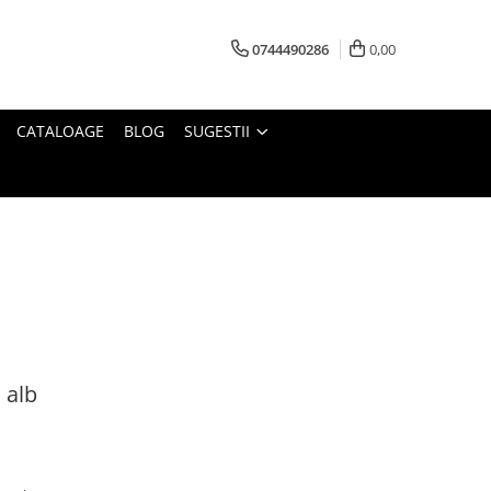
0744490286
0,00
CATALOAGE
BLOG
SUGESTII
 alb