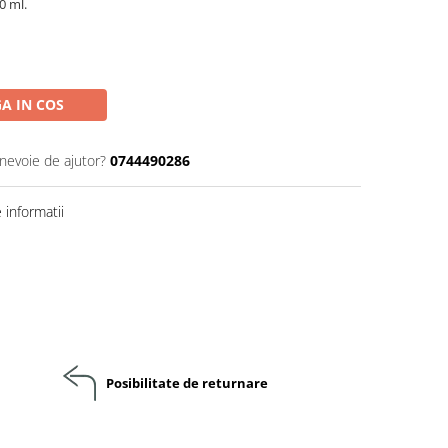
0 ml.
A IN COS
 nevoie de ajutor?
0744490286
informatii
Posibilitate de returnare