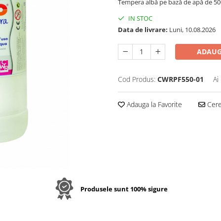
Tempera albă pe bază de apă de 50
IN STOC
Data de livrare:
Luni, 10.08.2026
ADAUG
Cod Produs:
CWRPF550-01
Ai
Adauga la Favorite
Cere 
Produsele sunt 100% sigure