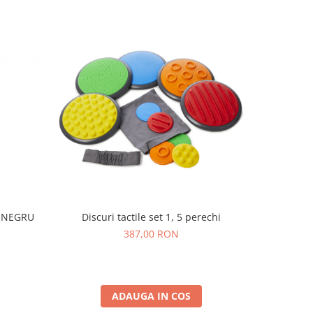
I NEGRU
Discuri tactile set 1, 5 perechi
Set de 250
387,00 RON
ADAUGA IN COS