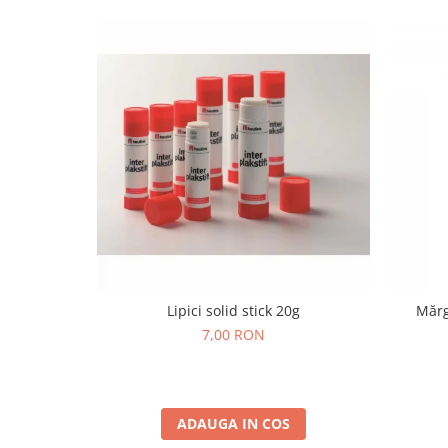
Wellness
Diverse jucarii educative
Apa si nisip
Dezvoltarea limbajului
Figurine
Mobilier gradinita
Montessori
Spații de joacă
Educatie inovativa
Anatomie
Comunicare
Lipici solid stick 20g
Mărg
Dezvoltare timpurie
7,00 RON
Experimente
Forme
Joc imaginativ
Jucării interactive
ADAUGA IN COS
Lumina