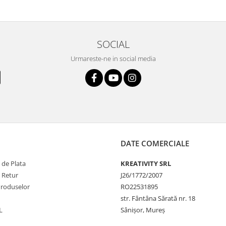
SOCIAL
Urmareste-ne in social media
DATE COMERCIALE
 de Plata
KREATIVITY SRL
e Retur
J26/1772/2007
Produselor
RO22531895
str. Fântâna Sărată nr. 18
L
Sânișor, Mureș