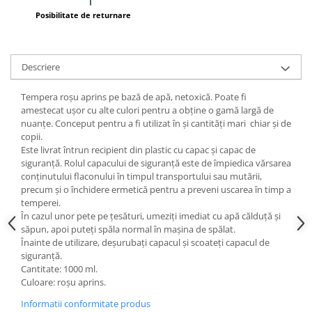
Wellness
Posibilitate de returnare
Diverse jucarii educative
Apa si nisip
Descriere
Dezvoltarea limbajului
Figurine
Tempera roșu aprins pe bază de apă, netoxică. Poate fi
Mobilier gradinita
amestecat ușor cu alte culori pentru a obține o gamă largă de
Montessori
nuanțe. Conceput pentru a fi utilizat în și cantități mari chiar și de
copii.
Spații de joacă
Este livrat întrun recipient din plastic cu capac și capac de
Educatie inovativa
siguranță. Rolul capacului de siguranță este de împiedica vărsarea
conținutului flaconului în timpul transportului sau mutării,
Anatomie
precum și o închidere ermetică pentru a preveni uscarea în timp a
Comunicare
temperei.
În cazul unor pete pe țesături, umeziți imediat cu apă călduță și
Dezvoltare timpurie
săpun, apoi puteți spăla normal în mașina de spălat.
Experimente
Înainte de utilizare, deșurubați capacul și scoateți capacul de
Forme
siguranță.
Cantitate: 1000 ml.
Joc imaginativ
Culoare: roșu aprins.
Jucării interactive
Informatii conformitate produs
Lumina