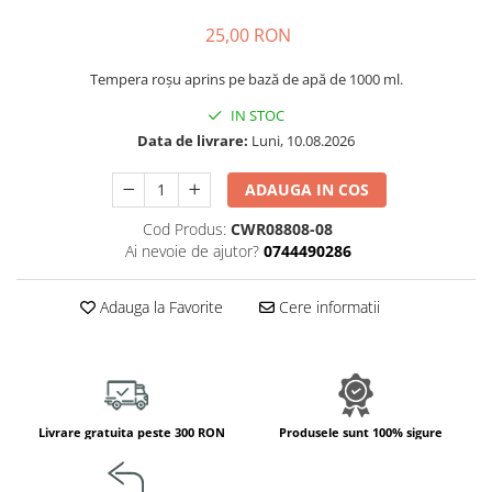
Jucarii de constructii
25,00 RON
Puzzle
Dezvoltare cognitiva
Tempera roșu aprins pe bază de apă de 1000 ml.
Jocuri matematice
IN STOC
Jucării de sortare
Data de livrare:
Luni, 10.08.2026
Dezvoltare psihomotrica
ADAUGA IN COS
Dezvoltare proprioceptiva
Dezvoltare vestibulara
Cod Produs:
CWR08808-08
Ai nevoie de ajutor?
0744490286
Echilibru
Jucarii de echilibru
Adauga la Favorite
Cere informatii
Mingi terapeutice
Module din burete
Motricitate fina
Motricitate grosiera
Recunoasterea formelor
Livrare gratuita peste 300 RON
Produsele sunt 100% sigure
Saltele
Trasee de motricitate