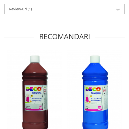
Lumini si culori
Review-uri
(1)
Magnetism
Matematica
Pregătire pentru școală
RECOMANDARI
Pregătirea scrierii de mână
Secventialitate
Sortare si numarare
Stiinte
Mărgele de călcat HAMA
Hama Maxi Sticks
Margele HAMA MAXI
Mărgele HAMA MIDI
Mărgele HAMA MINI
Perceperea timpului - TimeTimer
Stimulare senzoriala
Stimulare auditiva