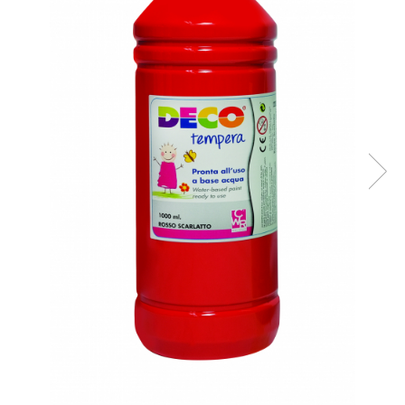
Plastilină
Vopsele
Biciclete si Triciclete
Biciclete
Accesorii
Biciclete VIKING
Biciclete Viking Challange
Biciclete Viking Explorer
Diverse
Triciclete
Camere Senzoriale
Amenajări camere senzoriale
Echipamente camere senzoriale
Oferte pentru Camere Senzoriale
Creativitate si indemanare
Cuburi și cărămizi
Instrumente muzicale