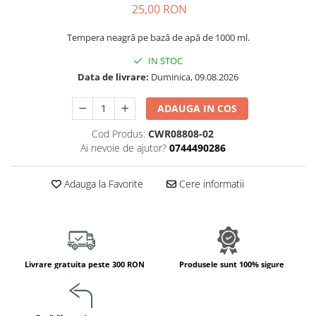
25,00 RON
Jucarii de constructii
Puzzle
Tempera neagră pe bază de apă de 1000 ml.
Dezvoltare cognitiva
IN STOC
Jocuri matematice
Data de livrare:
Duminica, 09.08.2026
Jucării de sortare
Dezvoltare psihomotrica
ADAUGA IN COS
Dezvoltare proprioceptiva
Cod Produs:
CWR08808-02
Dezvoltare vestibulara
Ai nevoie de ajutor?
0744490286
Echilibru
Jucarii de echilibru
Adauga la Favorite
Cere informatii
Mingi terapeutice
Module din burete
Motricitate fina
Motricitate grosiera
Livrare gratuita peste 300 RON
Produsele sunt 100% sigure
Recunoasterea formelor
Saltele
Trasee de motricitate