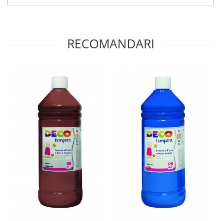
Lumini si culori
Magnetism
Matematica
RECOMANDARI
Pregătire pentru școală
Pregătirea scrierii de mână
Secventialitate
Sortare si numarare
Stiinte
Mărgele de călcat HAMA
Hama Maxi Sticks
Margele HAMA MAXI
Mărgele HAMA MIDI
Mărgele HAMA MINI
Perceperea timpului - TimeTimer
Stimulare senzoriala
Stimulare auditiva