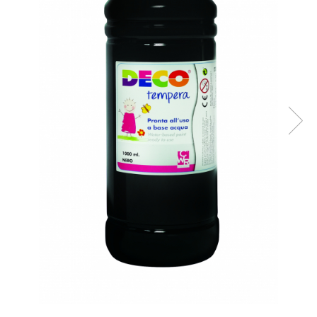
Plastilină
Vopsele
Biciclete si Triciclete
Biciclete
Accesorii
Biciclete VIKING
Biciclete Viking Challange
Biciclete Viking Explorer
Diverse
Triciclete
Camere Senzoriale
Amenajări camere senzoriale
Echipamente camere senzoriale
Oferte pentru Camere Senzoriale
Creativitate si indemanare
Cuburi și cărămizi
Instrumente muzicale