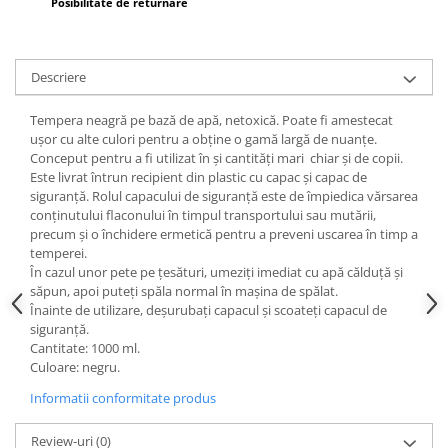
Posibilitate de returnare
Wellness
Diverse jucarii educative
Apa si nisip
Descriere
Dezvoltarea limbajului
Tempera neagră pe bază de apă, netoxică. Poate fi amestecat
Figurine
ușor cu alte culori pentru a obține o gamă largă de nuanțe.
Mobilier gradinita
Conceput pentru a fi utilizat în și cantități mari chiar și de copii.
Montessori
Este livrat întrun recipient din plastic cu capac și capac de
siguranță. Rolul capacului de siguranță este de împiedica vărsarea
Spații de joacă
conținutului flaconului în timpul transportului sau mutării,
Educatie inovativa
precum și o închidere ermetică pentru a preveni uscarea în timp a
temperei.
Anatomie
În cazul unor pete pe țesături, umeziți imediat cu apă călduță și
Comunicare
săpun, apoi puteți spăla normal în mașina de spălat.
Înainte de utilizare, deșurubați capacul și scoateți capacul de
Dezvoltare timpurie
siguranță.
Experimente
Cantitate: 1000 ml.
Forme
Culoare: negru.
Joc imaginativ
Informatii conformitate produs
Jucării interactive
Review-uri
(0)
Lumina