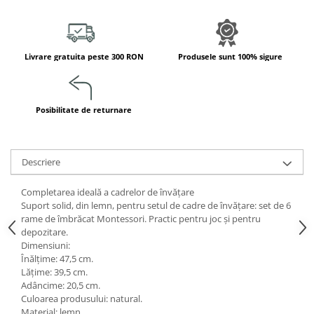
Jucarii de constructii
Puzzle
Dezvoltare cognitiva
Livrare gratuita peste 300 RON
Produsele sunt 100% sigure
Jocuri matematice
Jucării de sortare
Dezvoltare psihomotrica
Posibilitate de returnare
Dezvoltare proprioceptiva
Dezvoltare vestibulara
Echilibru
Descriere
Jucarii de echilibru
Completarea ideală a cadrelor de învățare
Mingi terapeutice
Suport solid, din lemn, pentru setul de cadre de învățare: set de 6
Module din burete
rame de îmbrăcat Montessori. Practic pentru joc și pentru
depozitare.
Motricitate fina
Dimensiuni:
Motricitate grosiera
Înălțime: 47,5 cm.
Recunoasterea formelor
Lățime: 39,5 cm.
Adâncime: 20,5 cm.
Saltele
Culoarea produsului: natural.
Trasee de motricitate
Material: lemn.