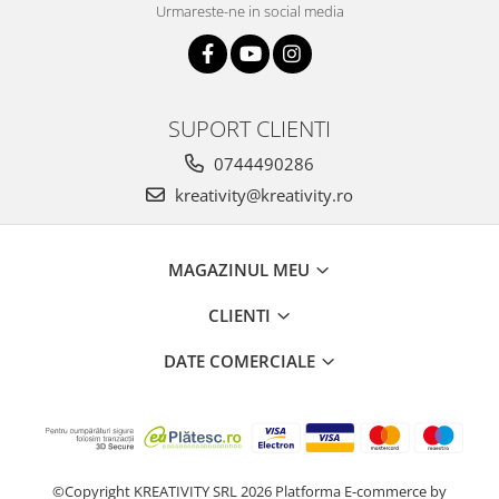
Stimulare olfactivă
Urmareste-ne in social media
Stimulare tactila
Stimulare vizuala
Terapie de integrare senzorială
SUPORT CLIENTI
0744490286
kreativity@kreativity.ro
MAGAZINUL MEU
CLIENTI
DATE COMERCIALE
©Copyright KREATIVITY SRL 2026
Platforma E-commerce by