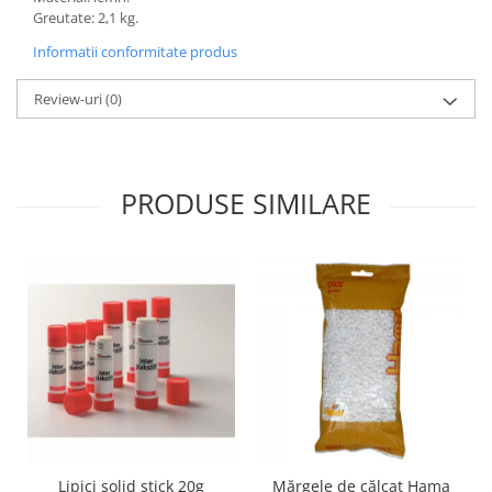
Wellness
Greutate: 2,1 kg.
Diverse jucarii educative
Informatii conformitate produs
Apa si nisip
Review-uri
(0)
Dezvoltarea limbajului
Figurine
Mobilier gradinita
Montessori
PRODUSE SIMILARE
Spații de joacă
Educatie inovativa
Anatomie
Comunicare
Dezvoltare timpurie
Experimente
Forme
Joc imaginativ
Jucării interactive
Lumina
Lipici solid stick 20g
Mărgele de călcat Hama