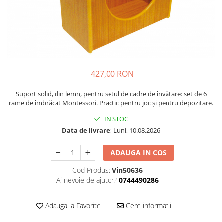
Plastilină
Vopsele
Biciclete si Triciclete
Biciclete
Accesorii
Biciclete VIKING
427,00 RON
Biciclete Viking Challange
Biciclete Viking Explorer
Suport solid, din lemn, pentru setul de cadre de învățare: set de 6
rame de îmbrăcat Montessori. Practic pentru joc și pentru depozitare.
Diverse
IN STOC
Triciclete
Data de livrare:
Luni, 10.08.2026
Camere Senzoriale
Amenajări camere senzoriale
ADAUGA IN COS
Echipamente camere senzoriale
Cod Produs:
Vin50636
Oferte pentru Camere Senzoriale
Ai nevoie de ajutor?
0744490286
Creativitate si indemanare
Cuburi și cărămizi
Adauga la Favorite
Cere informatii
Instrumente muzicale