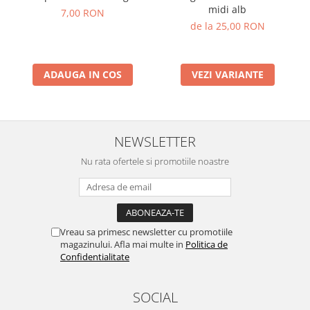
midi alb
7,00 RON
Lumini si culori
de la 25,00 RON
Magnetism
Matematica
Pregătire pentru școală
ADAUGA IN COS
VEZI VARIANTE
Pregătirea scrierii de mână
Secventialitate
Sortare si numarare
NEWSLETTER
Stiinte
Mărgele de călcat HAMA
Nu rata ofertele si promotiile noastre
Hama Maxi Sticks
Margele HAMA MAXI
Mărgele HAMA MIDI
Vreau sa primesc newsletter cu promotiile
Mărgele HAMA MINI
magazinului. Afla mai multe in
Politica de
Perceperea timpului - TimeTimer
Confidentialitate
Stimulare senzoriala
Stimulare auditiva
SOCIAL