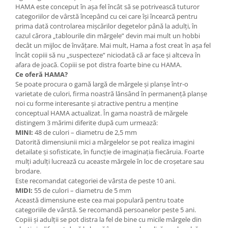
HAMA este conceput în așa fel încât să se potrivească tuturor
Lumini si culori
categoriilor de vârstă începând cu cei care își încearcă pentru
Magnetism
prima dată controlarea mișcărilor degetelor până la adulți, în
cazul cărora „tablourile din mărgele” devin mai mult un hobbi
Matematica
decât un mijloc de învățare. Mai mult, Hama a fost creat în așa fel
Pregătire pentru școală
încât copiii să nu „suspecteze” niciodată că ar face și altceva în
Pregătirea scrierii de mână
afara de joacă. Copiii se pot distra foarte bine cu HAMA.
Ce oferă HAMA?
Secventialitate
Se poate procura o gamă largă de mărgele și planșe într-o
Sortare si numarare
varietate de culori, firma noastră lănsând în permanență planșe
Stiinte
noi cu forme interesante și atractive pentru a menține
conceptual HAMA actualizat. În gama noastră de mărgele
Mărgele de călcat HAMA
distingem 3 mărimi diferite după cum urmează:
Hama Maxi Sticks
MINI:
48 de culori – diametru de 2,5 mm
Datorită dimensiunii mici a mărgelelor se pot realiza imagini
Margele HAMA MAXI
detailate și sofisticate, în funcție de imaginația fiecăruia. Foarte
Mărgele HAMA MIDI
mulți adulți lucrează cu aceaste mărgele în loc de croșetare sau
brodare.
Mărgele HAMA MINI
Este recomandat categoriei de vârsta de peste 10 ani.
Perceperea timpului - TimeTimer
MIDI:
55 de culori – diametru de 5 mm
Această dimensiune este cea mai populară pentru toate
Stimulare senzoriala
categoriile de vârstă. Se recomandă persoanelor peste 5 ani.
Stimulare auditiva
Copiii și adulții se pot distra la fel de bine cu micile mărgele din