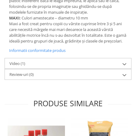
plastic indiferent dacă le leagă împreuna, le aplică sau le calcă,
Stimulare olfactivă
folosindu-se de propria imaginație sau ghidându-se după
Stimulare tactila
modelele furnizate în manuale de inspirație.
Stimulare vizuala
MAXI:
Culori amestecate – diametru 10 mm
Maxi a fost creat pentru copiii cu vârste cuprinse între 3 și 5 ani
Terapie de integrare senzorială
care necesită mărgele mai mari deoarece la această vârstă
abilitățile motrice încă nu s-au dezvoltat în totalitate. Este o gamă
ideală pentru grupuri de joacă, grădinițe și clasele de preșcolari.
Informatii conformitate produs
Video
(1)
Review-uri
(0)
PRODUSE SIMILARE