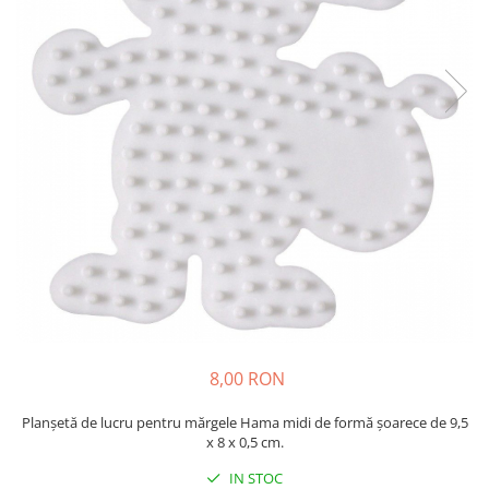
Plastilină
Vopsele
Biciclete si Triciclete
Biciclete
Accesorii
Biciclete VIKING
Biciclete Viking Challange
Biciclete Viking Explorer
Diverse
Triciclete
Camere Senzoriale
Amenajări camere senzoriale
Echipamente camere senzoriale
8,00 RON
Oferte pentru Camere Senzoriale
Creativitate si indemanare
Planșetă de lucru pentru mărgele Hama midi de formă șoarece de 9,5
x 8 x 0,5 cm.
Cuburi și cărămizi
Instrumente muzicale
IN STOC