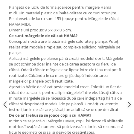
Wellness
Planșetă de lucru de formă șoarece pentru mărgele Hama
Diverse jucarii educative
midi. Din material plastic de înaltă calitate cu colțuri rotunjite.
Pe planșeta de lucru sunt 153 țepușe pentru Mărgele de călcat
Apa si nisip
HAMA MIDI.
Dezvoltarea limbajului
Dimensiuni produs: 9,5 x 8 x 0,5 cm.
Ce sunt
mărgelele de călcat
HAMA?
Figurine
Conceptul nostru are la bază mărgele colorate și planșe. Puteți
Mobilier gradinita
realiza atât modele simple sau complexe aplicând mărgelele pe
planșe.
Montessori
Aplicați mărgelele pe planșe până creați modelul dorit. Mărgelele
Spații de joacă
se pot schimba doar înainte de călcarea acestora cu fierul de
Educatie inovativa
călcat. Odată călcate mărgelele se lipesc între ele ți nu mai pot fi
reutilizate. Călcându-le cu mare grijă, după îndepărtarea
Anatomie
mărgelelor planșele pot fi reutilizate.
Comunicare
Așezați o hârtie de călcat peste modelul creat. Folosiți un fier de
călcat de uz casnic pentru a lipi mărgelele între ele. Lăsați câteva
Dezvoltare timpurie
minute mărgelele să se răcească după care îndepărtați hârtia de
Experimente
călcat și desprindeți modelul de pe planșă. Urmăriți cu atenție
Forme
instrucțiunile de călcare și lăsați un adult să se ocupe de călcat.
De ce ar trebui să se joace copiii cu HAMA?
Joc imaginativ
În timp ce se joacă cu Mărgele HAMA, copiii își dezvoltă abilitățile
Jucării interactive
motrice, învață să numere, să potrivească culorile, să recunoască
Lumina
figurile geometrice și să își dezvolte creativitatea.