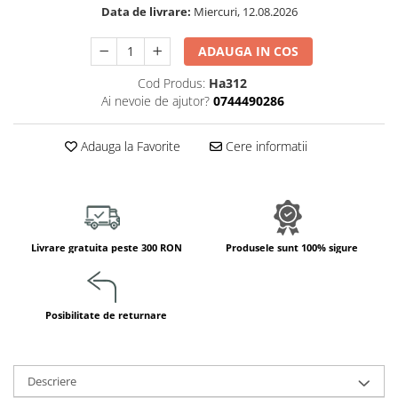
Jucarii de constructii
Data de livrare:
Miercuri, 12.08.2026
Puzzle
ADAUGA IN COS
Dezvoltare cognitiva
Cod Produs:
Ha312
Jocuri matematice
Ai nevoie de ajutor?
0744490286
Jucării de sortare
Dezvoltare psihomotrica
Adauga la Favorite
Cere informatii
Dezvoltare proprioceptiva
Dezvoltare vestibulara
Echilibru
Jucarii de echilibru
Livrare gratuita peste 300 RON
Produsele sunt 100% sigure
Mingi terapeutice
Module din burete
Motricitate fina
Posibilitate de returnare
Motricitate grosiera
Recunoasterea formelor
Saltele
Descriere
Trasee de motricitate