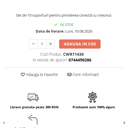
Jucarii de constructii
Puzzle
Set de 10 suporturi pentru prinderea corectă cu creionul.
Dezvoltare cognitiva
IN STOC
Jocuri matematice
Data de livrare:
Luni, 10.08.2026
Jucării de sortare
Dezvoltare psihomotrica
ADAUGA IN COS
Dezvoltare proprioceptiva
Cod Produs:
CWR11430
Dezvoltare vestibulara
Ai nevoie de ajutor?
0744490286
Echilibru
Jucarii de echilibru
Adauga la Favorite
Cere informatii
Mingi terapeutice
Module din burete
Motricitate fina
Motricitate grosiera
Livrare gratuita peste 300 RON
Produsele sunt 100% sigure
Recunoasterea formelor
Saltele
Trasee de motricitate