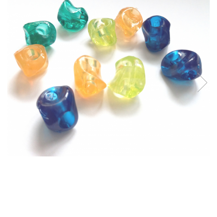
Plastilină
Vopsele
Biciclete si Triciclete
Biciclete
Accesorii
Biciclete VIKING
Biciclete Viking Challange
Biciclete Viking Explorer
Diverse
Triciclete
Camere Senzoriale
Amenajări camere senzoriale
Echipamente camere senzoriale
Oferte pentru Camere Senzoriale
Creativitate si indemanare
Cuburi și cărămizi
Instrumente muzicale