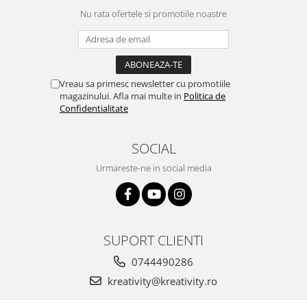
Stimulare olfactivă
Nu rata ofertele si promotiile noastre
Stimulare tactila
Stimulare vizuala
Terapie de integrare senzorială
Vreau sa primesc newsletter cu promotiile
magazinului. Afla mai multe in
Politica de
Confidentialitate
SOCIAL
Urmareste-ne in social media
SUPORT CLIENTI
0744490286
kreativity@kreativity.ro