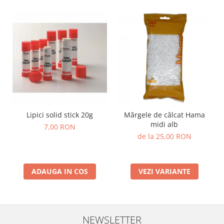
Lumini si culori
Magnetism
Matematica
Pregătire pentru școală
Pregătirea scrierii de mână
Secventialitate
Sortare si numarare
Stiinte
Mărgele de călcat HAMA
Lipici solid stick 20g
Mărgele de călcat Hama
midi alb
7,00 RON
Hama Maxi Sticks
de la 25,00 RON
Margele HAMA MAXI
Mărgele HAMA MIDI
Mărgele HAMA MINI
ADAUGA IN COS
VEZI VARIANTE
Perceperea timpului - TimeTimer
Stimulare senzoriala
Stimulare auditiva
NEWSLETTER