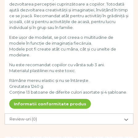
Dezvoltarea limbajului
dezvoltarea percepției cuprinzătoare a copiilor. Totodată
ajută dezvoltarea creativității și imaginației, învățând în timp
Figurine
ce se joacă. Recomandat atât pentru activități în grădiniță și
Mobilier gradinita
școală, căt și pentru activitățile de acasă, pentru lucru
Montessori
individual și în grup sau în familie.
Spații de joacă
Este ușor de modelat, se pot creea o multitudine de
Educatie inovativa
modele în funcție de imaginația fiecăruia.
Modele pot fi create atât cu mâna, cât și cu unelte de
Anatomie
modelare.
Comunicare
Nu este recomandat copiilor cu vârsta sub 3 ani.
Dezvoltare timpurie
Materialul plastilinei nu este toxic.
Experimente
Forme
Rămâne mereu elastic și nu se întărește.
Greutatea 1240 g.
Joc imaginativ
Conține 13 batoane de diferite culori asortate și 4 șabloane.
Jucării interactive
Lumina
Informatii conformitate produs
Lumini si culori
Magnetism
Review-uri
(0)
Matematica
Pregătire pentru școală