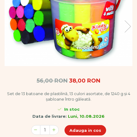
Vopsele
Biciclete si Triciclete
Biciclete
Accesorii
Biciclete VIKING
Biciclete Viking Challange
Biciclete Viking Explorer
Diverse
Triciclete
Camere Senzoriale
Amenajări camere senzoriale
56,00 RON
38,00 RON
Echipamente camere senzoriale
Oferte pentru Camere Senzoriale
Set de 13 batoane de plastilină, 13 culori asortate, de 1240 g și 4
șabloane întro găleată.
Creativitate si indemanare
In stoc
Cuburi și cărămizi
Data de livrare:
Luni, 10.08.2026
Instrumente muzicale
Jucarii de constructii
Adauga in cos
Puzzle