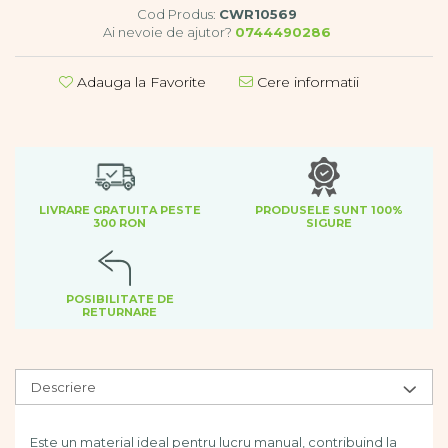
Dezvoltare cognitiva
Cod Produs:
CWR10569
Ai nevoie de ajutor?
0744490286
Jocuri matematice
Jucării de sortare
Adauga la Favorite
Cere informatii
Dezvoltare psihomotrica
Dezvoltare proprioceptiva
Dezvoltare vestibulara
Echilibru
Jucarii de echilibru
LIVRARE GRATUITA PESTE
PRODUSELE SUNT 100%
Mingi terapeutice
300 RON
SIGURE
Module din burete
Motricitate fina
Motricitate grosiera
POSIBILITATE DE
Recunoasterea formelor
RETURNARE
Saltele
Trasee de motricitate
Wellness
Descriere
Diverse jucarii educative
Apa si nisip
Este un material ideal pentru lucru manual, contribuind la