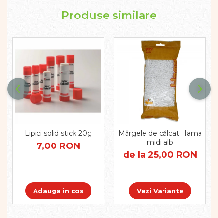
Pregătirea scrierii de mână
Produse similare
Secventialitate
Sortare si numarare
Stiinte
Mărgele de călcat HAMA
Hama Maxi Sticks
Margele HAMA MAXI
Mărgele HAMA MIDI
Mărgele HAMA MINI
Perceperea timpului -
TimeTimer
Lipici solid stick 20g
Mărgele de călcat Hama
Stimulare senzoriala
midi alb
7,00 RON
Stimulare auditiva
de la 25,00 RON
Stimulare olfactivă
Stimulare tactila
Stimulare vizuala
Adauga in cos
Vezi Variante
Terapie de integrare senzorială