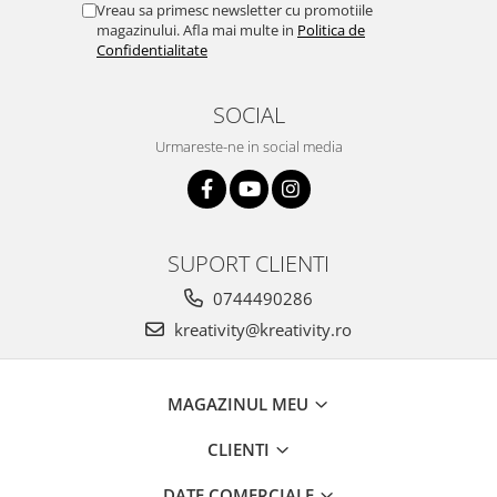
Stimulare olfactivă
Vreau sa primesc newsletter cu promotiile
magazinului. Afla mai multe in
Politica de
Stimulare tactila
Confidentialitate
Stimulare vizuala
Terapie de integrare senzorială
SOCIAL
Urmareste-ne in social media
SUPORT CLIENTI
0744490286
kreativity@kreativity.ro
MAGAZINUL MEU
CLIENTI
DATE COMERCIALE