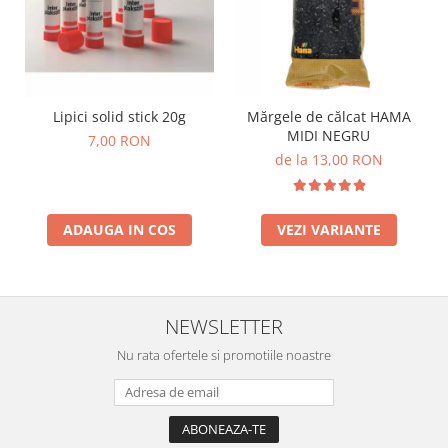
Lumini si culori
Magnetism
Matematica
Pregătire pentru școală
Lipici solid stick 20g
Mărgele de călcat HAMA
Pregătirea scrierii de mână
MIDI NEGRU
7,00 RON
Secventialitate
de la 13,00 RON
Sortare si numarare
Stiinte
Mărgele de călcat HAMA
ADAUGA IN COS
VEZI VARIANTE
Hama Maxi Sticks
Margele HAMA MAXI
Mărgele HAMA MIDI
NEWSLETTER
Mărgele HAMA MINI
Nu rata ofertele si promotiile noastre
Perceperea timpului - TimeTimer
Stimulare senzoriala
Stimulare auditiva