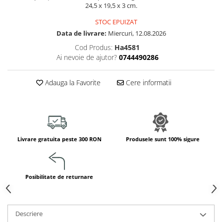
Jucarii de constructii
24,5 x 19,5 x 3 cm.
Puzzle
STOC EPUIZAT
Dezvoltare cognitiva
Data de livrare:
Miercuri, 12.08.2026
Jocuri matematice
Cod Produs:
Ha4581
Ai nevoie de ajutor?
0744490286
Jucării de sortare
Dezvoltare psihomotrica
Adauga la Favorite
Cere informatii
Dezvoltare proprioceptiva
Dezvoltare vestibulara
Echilibru
Jucarii de echilibru
Mingi terapeutice
Livrare gratuita peste 300 RON
Produsele sunt 100% sigure
Module din burete
Motricitate fina
Posibilitate de returnare
Motricitate grosiera
Recunoasterea formelor
Saltele
Descriere
Trasee de motricitate