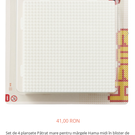
Plastilină
Vopsele
Biciclete si Triciclete
Biciclete
Accesorii
Biciclete VIKING
Biciclete Viking Challange
Biciclete Viking Explorer
Diverse
Triciclete
Camere Senzoriale
Amenajări camere senzoriale
Echipamente camere senzoriale
Oferte pentru Camere Senzoriale
Creativitate si indemanare
41,00 RON
Cuburi și cărămizi
Instrumente muzicale
Set de 4 planșete Pătrat mare pentru mărgele Hama midi în blister de