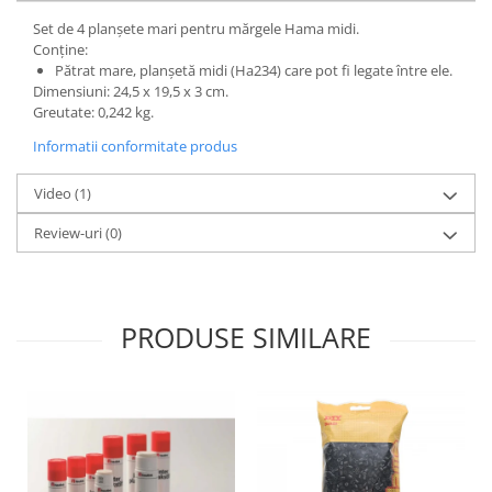
Wellness
Set de 4 planșete mari pentru mărgele Hama midi.
Diverse jucarii educative
Conține:
Pătrat mare, planșetă midi (Ha234) care pot fi legate între ele.
Apa si nisip
Dimensiuni: 24,5 x 19,5 x 3 cm.
Dezvoltarea limbajului
Greutate: 0,242 kg.
Figurine
Informatii conformitate produs
Mobilier gradinita
Montessori
Video
(1)
Spații de joacă
Review-uri
(0)
Educatie inovativa
Anatomie
Comunicare
PRODUSE SIMILARE
Dezvoltare timpurie
Experimente
Forme
Joc imaginativ
Jucării interactive
Lumina