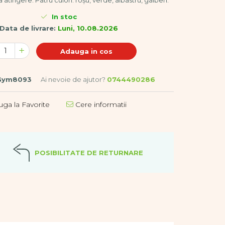
a atingere. Patru culori: roșu, verde, albastru, galben.
In stoc
Data de livrare:
Luni, 10.08.2026
Adauga in cos
Gym8093
Ai nevoie de ajutor?
0744490286
ga la Favorite
Cere informatii
POSIBILITATE DE RETURNARE