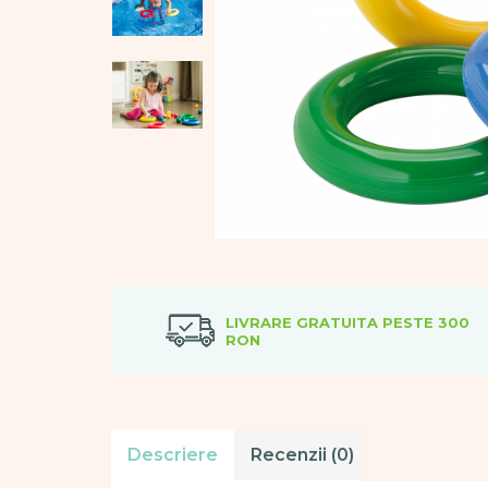
Vopsele
Biciclete si Triciclete
Biciclete
Accesorii
Biciclete VIKING
Biciclete Viking Challange
Biciclete Viking Explorer
Diverse
Triciclete
Camere Senzoriale
Amenajări camere senzoriale
Echipamente camere senzoriale
LIVRARE GRATUITA PESTE 300
Oferte pentru Camere Senzoriale
RON
Creativitate si indemanare
Cuburi și cărămizi
Instrumente muzicale
Jucarii de constructii
Descriere
Review-uri
(0)
Puzzle