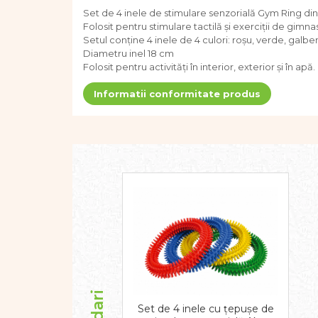
Dezvoltare cognitiva
Set de 4 inele de stimulare senzorială Gym Ring din
Folosit pentru stimulare tactilă și exerciții de gimnas
Jocuri matematice
Setul conține 4 inele de 4 culori: roșu, verde, galbe
Jucării de sortare
Diametru inel 18 cm
Dezvoltare psihomotrica
Folosit pentru activități în interior, exterior și în apă.
Dezvoltare proprioceptiva
Informatii conformitate produs
Dezvoltare vestibulara
Echilibru
Jucarii de echilibru
Mingi terapeutice
Module din burete
Motricitate fina
Motricitate grosiera
Recunoasterea formelor
Saltele
Trasee de motricitate
Wellness
Diverse jucarii educative
Set de 4 inele cu țepușe de
Apa si nisip