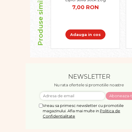
Produse similare
Pregătirea scrierii de mână
7,00 RON
Secventialitate
Sortare si numarare
Stiinte
Mărgele de călcat HAMA
Adauga in cos
Hama Maxi Sticks
Margele HAMA MAXI
Mărgele HAMA MIDI
Mărgele HAMA MINI
Perceperea timpului -
TimeTimer
NEWSLETTER
Stimulare senzoriala
Nu rata ofertele si promotiile noastre
Stimulare auditiva
Stimulare olfactivă
Stimulare tactila
Vreau sa primesc newsletter cu promotiile
magazinului. Afla mai multe in
Politica de
Stimulare vizuala
Confidentialitate
Terapie de integrare senzorială