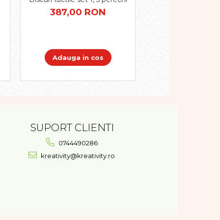
geometrice Moz
387,00 RON
plastic
87,00 R
Adauga in cos
Adauga in 
SUPORT CLIENTI
0744490286
kreativity@kreativity.ro