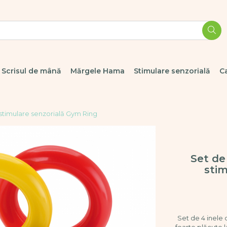
Scrisul de mână
Mărgele Hama
Stimulare senzorială
C
 stimulare senzorială Gym Ring
Set de
stim
Set de 4 inele