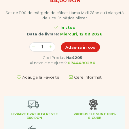
44,00 RON
Dezvoltare cognitiva
Jocuri matematice
Set de 1100 de mărgele de călcat Hama Midi Zâne cu 1 planșetă
Jucării de sortare
de lucru în bășică blister
Dezvoltare psihomotrica
In stoc
Dezvoltare proprioceptiva
Data de livrare:
Miercuri, 12.08.2026
Dezvoltare vestibulara
Adauga in cos
Echilibru
Jucarii de echilibru
Cod Produs:
Ha4205
Mingi terapeutice
Ai nevoie de ajutor?
0744490286
Module din burete
Motricitate fina
Adauga la Favorite
Cere informatii
Motricitate grosiera
Recunoasterea formelor
Saltele
Trasee de motricitate
Wellness
LIVRARE GRATUITA PESTE
PRODUSELE SUNT 100%
Diverse jucarii educative
300 RON
SIGURE
Apa si nisip