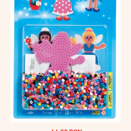
Vopsele
Biciclete si Triciclete
Biciclete
Accesorii
Biciclete VIKING
Biciclete Viking Challange
Biciclete Viking Explorer
Diverse
Triciclete
Camere Senzoriale
Amenajări camere senzoriale
Echipamente camere senzoriale
Oferte pentru Camere Senzoriale
Creativitate si indemanare
Cuburi și cărămizi
Instrumente muzicale
Jucarii de constructii
Puzzle