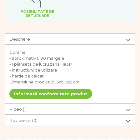
Dezvoltarea limbajului
Figurine
POSIBILITATE DE
RETURNARE
Mobilier gradinita
Montessori
Spații de joacă
Descriere
Educatie inovativa
Anatomie
Contine:
- aproximativ 1.100 margele
Comunicare
- 1 planseta de lucru zana Ha317
Dezvoltare timpurie
- instructiuni de utilizare
Experimente
- hartie de calcat
Forme
Dimensiune produs: 29,5x19,5x2 cm
Joc imaginativ
Informatii conformitate produs
Jucării interactive
Lumina
Video
(1)
Lumini si culori
Magnetism
Review-uri
(0)
Matematica
Pregătire pentru școală