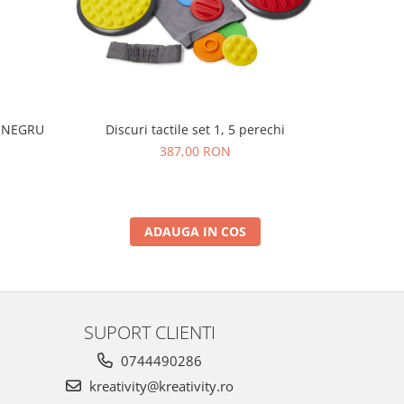
I NEGRU
Discuri tactile set 1, 5 perechi
Set de 250
387,00 RON
ADAUGA IN COS
SUPORT CLIENTI
0744490286
kreativity@kreativity.ro