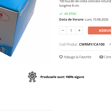
100 bucăți de cretă colorată rotund
lungime 8 cm.
IN STOC
Data de livrare:
Luni, 10.08.2026
ADAUG
Cod Produs:
CWRMY/CA100
A
Adauga la Favorite
Cere 
Produsele sunt 100% sigure