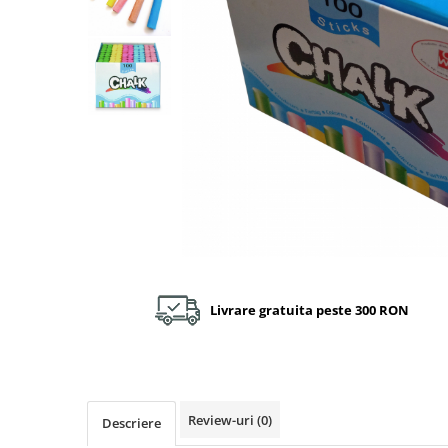
Plastilină
Vopsele
Biciclete si Triciclete
Biciclete
Accesorii
Biciclete VIKING
Biciclete Viking Challange
Biciclete Viking Explorer
Diverse
Triciclete
Camere Senzoriale
Amenajări camere senzoriale
Livrare gratuita peste 300 RON
Echipamente camere senzoriale
Oferte pentru Camere Senzoriale
Creativitate si indemanare
Cuburi și cărămizi
Review-uri
(0)
Descriere
Instrumente muzicale