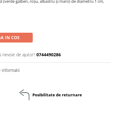
ă (verde galben, roșu, albastru și maro) de diametru 1 cm,
A IN COS
i nevoie de ajutor?
0744490286
informatii
Posibilitate de returnare