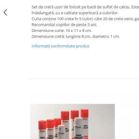
Jucarii de constructii
Set de cretă ușor de folosit pe bază de sulfat de calciu. Este 
Puzzle
îndelungată, cu o calitate superioară a culorilor.
Cutia conține 100 crete în 5 culori, câte 20 de crete verzi, ga
Dezvoltare cognitiva
Recomandat copiilor de peste 3 ani.
Jocuri matematice
Dimensiune cutie: 10 x 11 x 8 cm.
Dimensiune cretă: lungime 8 cm, diametru 1 cm.
Jucării de sortare
Dezvoltare psihomotrica
Informatii conformitate produs
Dezvoltare proprioceptiva
Dezvoltare vestibulara
Echilibru
Jucarii de echilibru
Mingi terapeutice
Module din burete
Motricitate fina
Motricitate grosiera
Recunoasterea formelor
Saltele
Trasee de motricitate