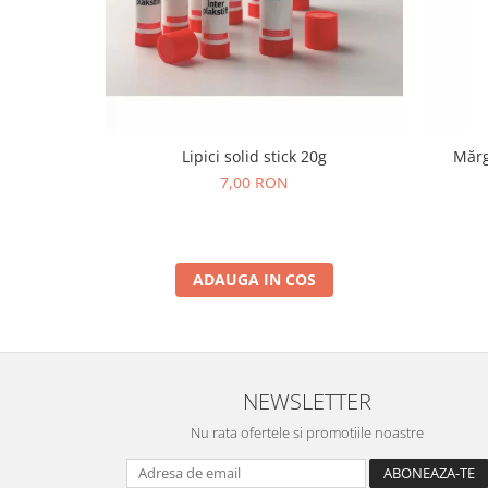
Wellness
Diverse jucarii educative
Apa si nisip
Dezvoltarea limbajului
Figurine
Lipici solid stick 20g
Mărg
Mobilier gradinita
7,00 RON
Montessori
Spații de joacă
Educatie inovativa
ADAUGA IN COS
Anatomie
Comunicare
Dezvoltare timpurie
Experimente
NEWSLETTER
Forme
Joc imaginativ
Nu rata ofertele si promotiile noastre
Jucării interactive
Lumina