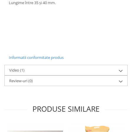
Lungime între 35 și 40 mm.
Lumini si culori
Magnetism
Matematica
Pregătire pentru școală
Pregătirea scrierii de mână
Secventialitate
Sortare si numarare
Informatii conformitate produs
Stiinte
Mărgele de călcat HAMA
Video
(1)
Hama Maxi Sticks
Review-uri
(0)
Margele HAMA MAXI
Mărgele HAMA MIDI
Mărgele HAMA MINI
PRODUSE SIMILARE
Perceperea timpului - TimeTimer
Stimulare senzoriala
Stimulare auditiva