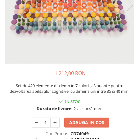
Plastilină
Vopsele
Biciclete si Triciclete
Biciclete
Accesorii
Biciclete VIKING
Biciclete Viking Challange
Biciclete Viking Explorer
Diverse
1.212,00 RON
Triciclete
Camere Senzoriale
Set de 420 elemente din lemn în 7 culori și 3 nuanțe pentru
dezvoltarea abilităților cognitive, cu dimensiuni între 35 și 40 mm.
Amenajări camere senzoriale
Echipamente camere senzoriale
IN STOC
Oferte pentru Camere Senzoriale
Durata de livrare:
2 zile lucrătoare
Creativitate si indemanare
ADAUGA IN COS
Cuburi și cărămizi
Cod Produs:
CD74049
Instrumente muzicale