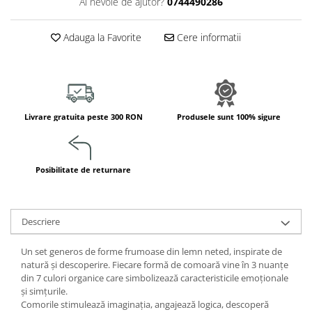
Ai nevoie de ajutor?
0744490286
Jucarii de constructii
Puzzle
Adauga la Favorite
Cere informatii
Dezvoltare cognitiva
Jocuri matematice
Jucării de sortare
Dezvoltare psihomotrica
Livrare gratuita peste 300 RON
Produsele sunt 100% sigure
Dezvoltare proprioceptiva
Dezvoltare vestibulara
Echilibru
Posibilitate de returnare
Jucarii de echilibru
Mingi terapeutice
Module din burete
Descriere
Motricitate fina
Motricitate grosiera
Un set generos de forme frumoase din lemn neted, inspirate de
natură și descoperire. Fiecare formă de comoară vine în 3 nuanțe
Recunoasterea formelor
din 7 culori organice care simbolizează caracteristicile emoționale
Saltele
și simțurile.
Trasee de motricitate
Comorile stimulează imaginația, angajează logica, descoperă