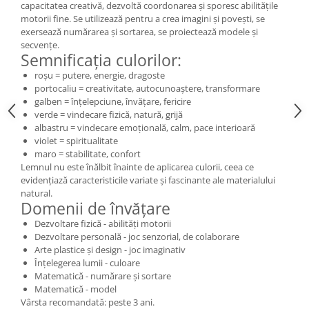
capacitatea creativă, dezvoltă coordonarea și sporesc abilitățile
Wellness
motorii fine. Se utilizează pentru a crea imagini și povești, se
Diverse jucarii educative
exersează numărarea și sortarea, se proiectează modele și
secvențe.
Apa si nisip
Semnificația culorilor:
Dezvoltarea limbajului
roșu = putere, energie, dragoste
Figurine
portocaliu = creativitate, autocunoaștere, transformare
galben = înțelepciune, învățare, fericire
Mobilier gradinita
verde = vindecare fizică, natură, grijă
Montessori
albastru = vindecare emoțională, calm, pace interioară
Spații de joacă
violet = spiritualitate
maro = stabilitate, confort
Educatie inovativa
Lemnul nu este înălbit înainte de aplicarea culorii, ceea ce
Anatomie
evidențiază caracteristicile variate și fascinante ale materialului
natural.
Comunicare
Domenii de învățare
Dezvoltare timpurie
Dezvoltare fizică - abilități motorii
Experimente
Dezvoltare personală - joc senzorial, de colaborare
Arte plastice și design - joc imaginativ
Forme
Înțelegerea lumii - culoare
Joc imaginativ
Matematică - numărare și sortare
Jucării interactive
Matematică - model
Vârsta recomandată: peste 3 ani.
Lumina