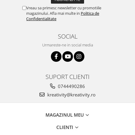
Stimulare olfactivă
Vreau sa primesc newsletter cu promotiile
Stimulare tactila
magazinului. Afla mai multe in
Politica de
Stimulare vizuala
Confidentialitate
Terapie de integrare senzorială
SOCIAL
Urmareste-ne in social media
SUPORT CLIENTI
0744490286
kreativity@kreativity.ro
MAGAZINUL MEU
CLIENTI