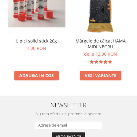
Lumini si culori
Magnetism
Matematica
Pregătire pentru școală
Pregătirea scrierii de mână
Lipici solid stick 20g
Mărgele de călcat HAMA
Secventialitate
MIDI NEGRU
7,00 RON
Sortare si numarare
de la 13,00 RON
Stiinte
Mărgele de călcat HAMA
ADAUGA IN COS
VEZI VARIANTE
Hama Maxi Sticks
Margele HAMA MAXI
Mărgele HAMA MIDI
Mărgele HAMA MINI
NEWSLETTER
Perceperea timpului - TimeTimer
Nu rata ofertele si promotiile noastre
Stimulare senzoriala
Stimulare auditiva