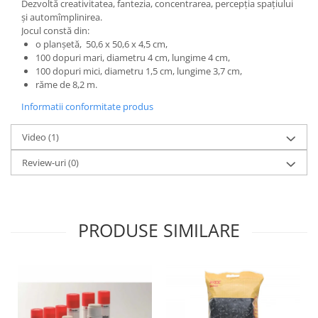
Dezvoltă creativitatea, fantezia, concentrarea, percepția spațiului
Wellness
și automîmplinirea.
Diverse jucarii educative
Jocul constă din:
o planșetă, 50,6 x 50,6 x 4,5 cm,
Apa si nisip
100 dopuri mari, diametru 4 cm, lungime 4 cm,
Dezvoltarea limbajului
100 dopuri mici, diametru 1,5 cm, lungime 3,7 cm,
răme de 8,2 m.
Figurine
Mobilier gradinita
Informatii conformitate produs
Montessori
Video
(1)
Spații de joacă
Educatie inovativa
Review-uri
(0)
Anatomie
Comunicare
Dezvoltare timpurie
PRODUSE SIMILARE
Experimente
Forme
Joc imaginativ
Jucării interactive
Lumina