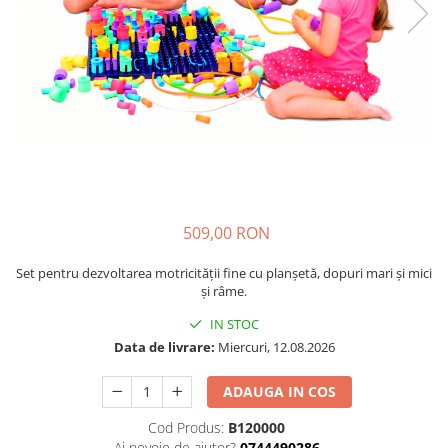
Plastilină
Vopsele
Biciclete si Triciclete
Biciclete
Accesorii
Biciclete VIKING
Biciclete Viking Challange
Biciclete Viking Explorer
Diverse
509,00 RON
Triciclete
Camere Senzoriale
Set pentru dezvoltarea motricității fine cu planșetă, dopuri mari și mici
și râme.
Amenajări camere senzoriale
Echipamente camere senzoriale
IN STOC
Data de livrare:
Miercuri, 12.08.2026
Oferte pentru Camere Senzoriale
Creativitate si indemanare
ADAUGA IN COS
Cuburi și cărămizi
Cod Produs:
B120000
Instrumente muzicale
Ai nevoie de ajutor?
0744490286