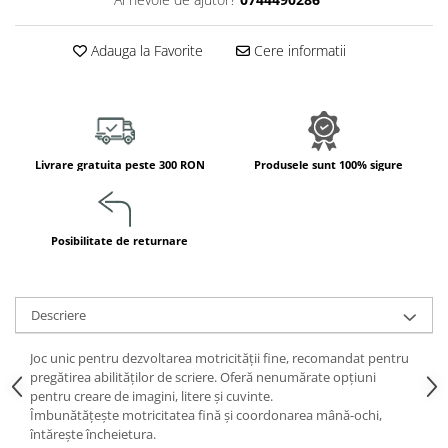
Jucarii de constructii
Puzzle
Adauga la Favorite
Cere informatii
Dezvoltare cognitiva
Jocuri matematice
Jucării de sortare
Dezvoltare psihomotrica
Livrare gratuita peste 300 RON
Produsele sunt 100% sigure
Dezvoltare proprioceptiva
Dezvoltare vestibulara
Echilibru
Posibilitate de returnare
Jucarii de echilibru
Mingi terapeutice
Module din burete
Descriere
Motricitate fina
Joc unic pentru dezvoltarea motricității fine, recomandat pentru
Motricitate grosiera
pregătirea abilităților de scriere. Oferă nenumărate opțiuni
Recunoasterea formelor
pentru creare de imagini, litere și cuvinte.
Saltele
Îmbunătățește motricitatea fină și coordonarea mână-ochi,
întărește încheietura.
Trasee de motricitate