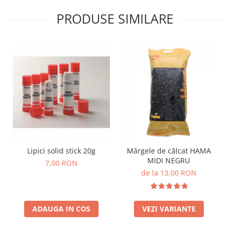
Lumini si culori
PRODUSE SIMILARE
Magnetism
Matematica
Pregătire pentru școală
Pregătirea scrierii de mână
Secventialitate
Sortare si numarare
Stiinte
Mărgele de călcat HAMA
Hama Maxi Sticks
Margele HAMA MAXI
Lipici solid stick 20g
Mărgele de călcat HAMA
Mărgele HAMA MIDI
MIDI NEGRU
7,00 RON
Mărgele HAMA MINI
de la 13,00 RON
Perceperea timpului - TimeTimer
Stimulare senzoriala
ADAUGA IN COS
VEZI VARIANTE
Stimulare auditiva