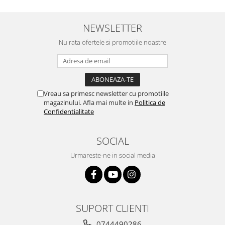
Stimulare olfactivă
Stimulare tactila
NEWSLETTER
Stimulare vizuala
Terapie de integrare senzorială
Nu rata ofertele si promotiile noastre
Vreau sa primesc newsletter cu promotiile
magazinului. Afla mai multe in
Politica de
Confidentialitate
SOCIAL
Urmareste-ne in social media
SUPORT CLIENTI
0744490286