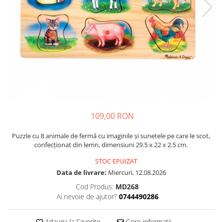
Plastilină
Vopsele
Biciclete si Triciclete
Biciclete
Accesorii
Biciclete VIKING
Biciclete Viking Challange
Biciclete Viking Explorer
Diverse
109,00 RON
Triciclete
Camere Senzoriale
Puzzle cu 8 animale de fermă cu imaginile și sunetele pe care le scot,
confecționat din lemn, dimensiuni 29.5 x 22 x 2.5 cm.
Amenajări camere senzoriale
Echipamente camere senzoriale
STOC EPUIZAT
Data de livrare:
Miercuri, 12.08.2026
Oferte pentru Camere Senzoriale
Creativitate si indemanare
Cod Produs:
MD268
Ai nevoie de ajutor?
0744490286
Cuburi și cărămizi
Instrumente muzicale
Adauga la Favorite
Cere informatii