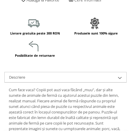
Jucarii de constructii
Puzzle
Dezvoltare cognitiva
Jocuri matematice
Livrare gratuita peste 300 RON
Produsele sunt 100% sigure
Jucării de sortare
Dezvoltare psihomotrica
Dezvoltare proprioceptiva
Posibilitate de returnare
Dezvoltare vestibulara
Echilibru
Jucarii de echilibru
Descriere
Mingi terapeutice
Module din burete
Cum face vaca? Copiii pot auzi vaca făcând „muu”, dar și alte
sunete de animale de fermă cu ajutorul acestui puzzle din lemn,
Motricitate fina
realizat manual. Fiecare animal de fermă răspunde cu propriul
Motricitate grosiera
sunet atunci când piesa de puzzle cu respectivul animale este
așezată corect în locașul corespunzător de pe panou. Puzzle-ul
Recunoasterea formelor
este fabricat din lemn durabil de înaltă calitate și reprezintă opt
Saltele
animale de fermă pe care copiii le pot recunoaște. Sunt
Trasee de motricitate
prezentate imagini și sunete cu urmptoarele animale: porc, vacă,