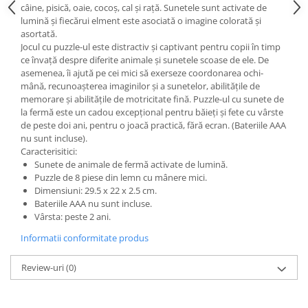
câine, pisică, oaie, cocoș, cal și rață. Sunetele sunt activate de
Wellness
lumină și fiecărui elment este asociată o imagine colorată și
Diverse jucarii educative
asortată.
Jocul cu puzzle-ul este distractiv și captivant pentru copii în timp
Apa si nisip
ce învață despre diferite animale și sunetele scoase de ele. De
Dezvoltarea limbajului
asemenea, îi ajută pe cei mici să exerseze coordonarea ochi-
Figurine
mână, recunoașterea imaginilor și a sunetelor, abilitățile de
memorare și abilitățile de motricitate fină. Puzzle-ul cu sunete de
Mobilier gradinita
la fermă este un cadou excepțional pentru băieți și fete cu vârste
Montessori
de peste doi ani, pentru o joacă practică, fără ecran. (Bateriile AAA
nu sunt incluse).
Spații de joacă
Caracterisitici:
Educatie inovativa
Sunete de animale de fermă activate de lumină.
Puzzle de 8 piese din lemn cu mânere mici.
Anatomie
Dimensiuni: 29.5 x 22 x 2.5 cm.
Comunicare
Bateriile AAA nu sunt incluse.
Dezvoltare timpurie
Vârsta: peste 2 ani.
Experimente
Informatii conformitate produs
Forme
Joc imaginativ
Review-uri
(0)
Jucării interactive
Lumina