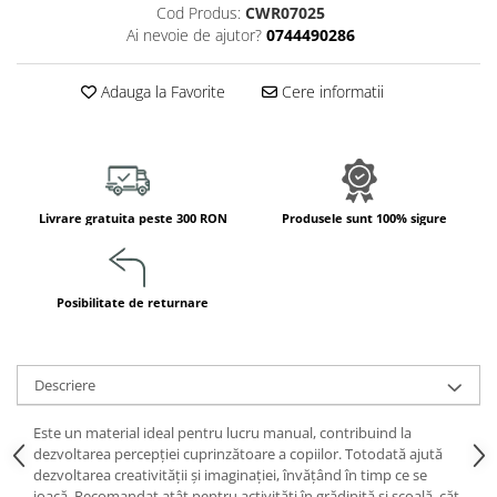
Cod Produs:
CWR07025
Jucarii de constructii
Ai nevoie de ajutor?
0744490286
Puzzle
Dezvoltare cognitiva
Adauga la Favorite
Cere informatii
Jocuri matematice
Jucării de sortare
Dezvoltare psihomotrica
Dezvoltare proprioceptiva
Livrare gratuita peste 300 RON
Produsele sunt 100% sigure
Dezvoltare vestibulara
Echilibru
Jucarii de echilibru
Posibilitate de returnare
Mingi terapeutice
Module din burete
Motricitate fina
Descriere
Motricitate grosiera
Recunoasterea formelor
Este un material ideal pentru lucru manual, contribuind la
dezvoltarea percepției cuprinzătoare a copiilor. Totodată ajută
Saltele
dezvoltarea creativității și imaginației, învățând în timp ce se
Trasee de motricitate
joacă. Recomandat atât pentru activități în grădiniță și școală, căt