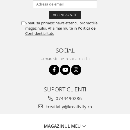
Stimulare olfactivă
Stimulare tactila
Stimulare vizuala
Vreau sa primesc newsletter cu promotiile
Terapie de integrare senzorială
magazinului. Afla mai multe in
Politica de
Confidentialitate
SOCIAL
Urmareste-ne in social media
SUPORT CLIENTI
0744490286
kreativity@kreativity.ro
MAGAZINUL MEU