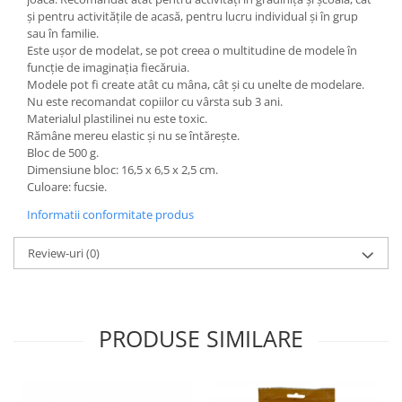
Wellness
și pentru activitățile de acasă, pentru lucru individual și în grup
sau în familie.
Diverse jucarii educative
Este ușor de modelat, se pot creea o multitudine de modele în
Apa si nisip
funcție de imaginația fiecăruia.
Modele pot fi create atât cu mâna, cât și cu unelte de modelare.
Dezvoltarea limbajului
Nu este recomandat copiilor cu vârsta sub 3 ani.
Figurine
Materialul plastilinei nu este toxic.
Mobilier gradinita
Rămâne mereu elastic și nu se întărește.
Bloc de 500 g.
Montessori
Dimensiune bloc: 16,5 x 6,5 x 2,5 cm.
Spații de joacă
Culoare: fucsie.
Educatie inovativa
Informatii conformitate produs
Anatomie
Review-uri
(0)
Comunicare
Dezvoltare timpurie
Experimente
Forme
PRODUSE SIMILARE
Joc imaginativ
Jucării interactive
Lumina