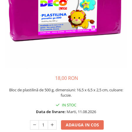
Plastilină
Vopsele
Biciclete si Triciclete
Biciclete
Accesorii
Biciclete VIKING
Biciclete Viking Challange
Biciclete Viking Explorer
Diverse
Triciclete
18,00 RON
Camere Senzoriale
Amenajări camere senzoriale
Bloc de plastilină de 500 g, dimensiuni: 16,5 x 6,5 x 2,5 cm, culoare:
fucsie.
Echipamente camere senzoriale
Oferte pentru Camere Senzoriale
IN STOC
Creativitate si indemanare
Data de livrare:
Marti, 11.08.2026
Cuburi și cărămizi
ADAUGA IN COS
Instrumente muzicale