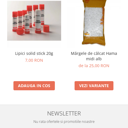
Lumini si culori
Magnetism
Matematica
Pregătire pentru școală
Pregătirea scrierii de mână
Secventialitate
Sortare si numarare
Lipici solid stick 20g
Mărgele de călcat Hama
Stiinte
midi alb
7,00 RON
Mărgele de călcat HAMA
de la 25,00 RON
Hama Maxi Sticks
Margele HAMA MAXI
ADAUGA IN COS
VEZI VARIANTE
Mărgele HAMA MIDI
Mărgele HAMA MINI
Perceperea timpului - TimeTimer
NEWSLETTER
Stimulare senzoriala
Stimulare auditiva
Nu rata ofertele si promotiile noastre