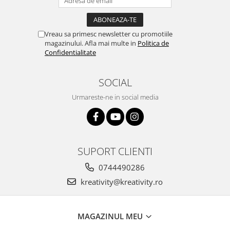
Stimulare olfactivă
Stimulare tactila
Stimulare vizuala
Vreau sa primesc newsletter cu promotiile
Terapie de integrare senzorială
magazinului. Afla mai multe in
Politica de
Confidentialitate
SOCIAL
Urmareste-ne in social media
SUPORT CLIENTI
0744490286
kreativity@kreativity.ro
MAGAZINUL MEU