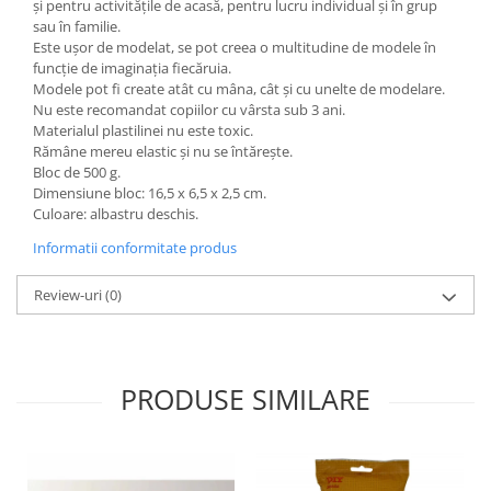
și pentru activitățile de acasă, pentru lucru individual și în grup
Wellness
sau în familie.
Diverse jucarii educative
Este ușor de modelat, se pot creea o multitudine de modele în
funcție de imaginația fiecăruia.
Apa si nisip
Modele pot fi create atât cu mâna, cât și cu unelte de modelare.
Dezvoltarea limbajului
Nu este recomandat copiilor cu vârsta sub 3 ani.
Materialul plastilinei nu este toxic.
Figurine
Rămâne mereu elastic și nu se întărește.
Mobilier gradinita
Bloc de 500 g.
Montessori
Dimensiune bloc: 16,5 x 6,5 x 2,5 cm.
Culoare: albastru deschis.
Spații de joacă
Informatii conformitate produs
Educatie inovativa
Anatomie
Review-uri
(0)
Comunicare
Dezvoltare timpurie
Experimente
PRODUSE SIMILARE
Forme
Joc imaginativ
Jucării interactive
Lumina