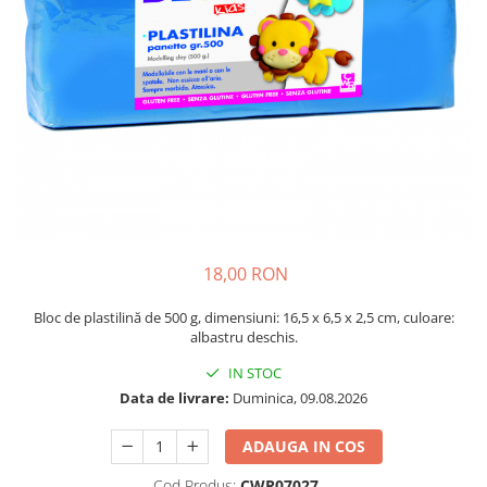
Plastilină
Vopsele
Biciclete si Triciclete
Biciclete
Accesorii
Biciclete VIKING
Biciclete Viking Challange
Biciclete Viking Explorer
Diverse
Triciclete
18,00 RON
Camere Senzoriale
Bloc de plastilină de 500 g, dimensiuni: 16,5 x 6,5 x 2,5 cm, culoare:
Amenajări camere senzoriale
albastru deschis.
Echipamente camere senzoriale
IN STOC
Oferte pentru Camere Senzoriale
Data de livrare:
Duminica, 09.08.2026
Creativitate si indemanare
Cuburi și cărămizi
ADAUGA IN COS
Instrumente muzicale
Cod Produs:
CWR07027