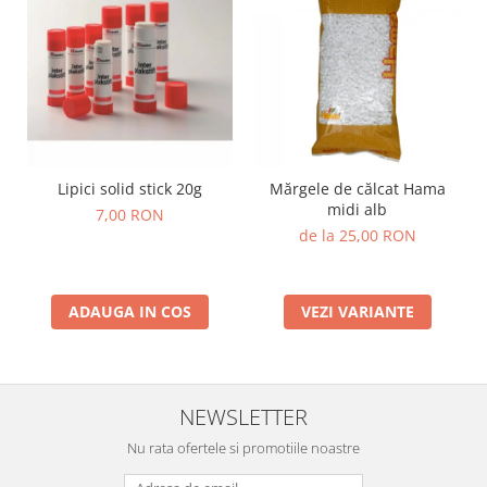
Lumini si culori
Magnetism
Matematica
Pregătire pentru școală
Pregătirea scrierii de mână
Secventialitate
Lipici solid stick 20g
Mărgele de călcat Hama
Sortare si numarare
midi alb
7,00 RON
Stiinte
de la 25,00 RON
Mărgele de călcat HAMA
Hama Maxi Sticks
Margele HAMA MAXI
ADAUGA IN COS
VEZI VARIANTE
Mărgele HAMA MIDI
Mărgele HAMA MINI
Perceperea timpului - TimeTimer
NEWSLETTER
Stimulare senzoriala
Nu rata ofertele si promotiile noastre
Stimulare auditiva