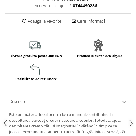
Jucarii de constructii
Ai nevoie de ajutor?
0744490286
Puzzle
Dezvoltare cognitiva
Adauga la Favorite
Cere informatii
Jocuri matematice
Jucării de sortare
Dezvoltare psihomotrica
Dezvoltare proprioceptiva
Livrare gratuita peste 300 RON
Produsele sunt 100% sigure
Dezvoltare vestibulara
Echilibru
Jucarii de echilibru
Posibilitate de returnare
Mingi terapeutice
Module din burete
Motricitate fina
Descriere
Motricitate grosiera
Este un material ideal pentru lucru manual, contribuind la
Recunoasterea formelor
dezvoltarea percepției cuprinzătoare a copiilor. Totodată ajută
Saltele
dezvoltarea creativității și imaginației, învățând în timp ce se
joacă. Recomandat atât pentru activități în grădiniță și școală, căt
Trasee de motricitate