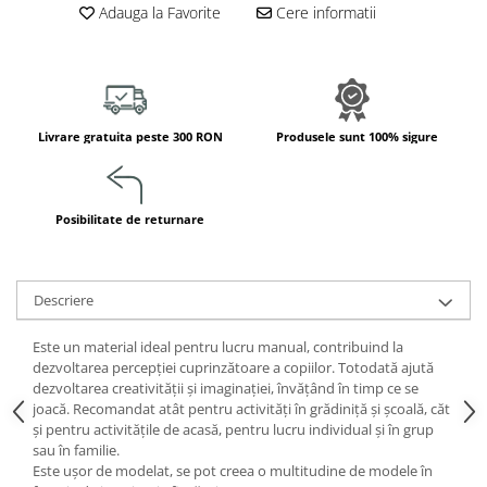
Adauga la Favorite
Cere informatii
Jucarii de constructii
Puzzle
Dezvoltare cognitiva
Jocuri matematice
Jucării de sortare
Livrare gratuita peste 300 RON
Produsele sunt 100% sigure
Dezvoltare psihomotrica
Dezvoltare proprioceptiva
Posibilitate de returnare
Dezvoltare vestibulara
Echilibru
Jucarii de echilibru
Descriere
Mingi terapeutice
Module din burete
Este un material ideal pentru lucru manual, contribuind la
Motricitate fina
dezvoltarea percepției cuprinzătoare a copiilor. Totodată ajută
dezvoltarea creativității și imaginației, învățând în timp ce se
Motricitate grosiera
joacă. Recomandat atât pentru activități în grădiniță și școală, căt
Recunoasterea formelor
și pentru activitățile de acasă, pentru lucru individual și în grup
Saltele
sau în familie.
Este ușor de modelat, se pot creea o multitudine de modele în
Trasee de motricitate