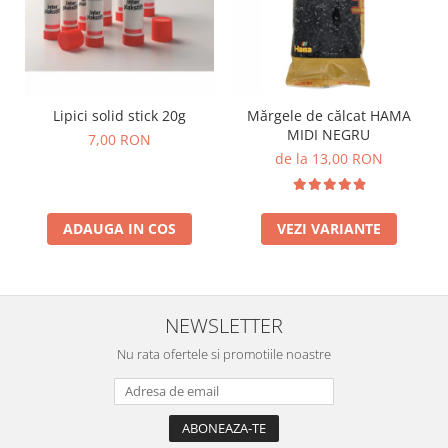
Lumini si culori
Magnetism
Matematica
Pregătire pentru școală
Lipici solid stick 20g
Mărgele de călcat HAMA
Pregătirea scrierii de mână
MIDI NEGRU
7,00 RON
Secventialitate
de la 13,00 RON
Sortare si numarare
Stiinte
Mărgele de călcat HAMA
ADAUGA IN COS
VEZI VARIANTE
Hama Maxi Sticks
Margele HAMA MAXI
Mărgele HAMA MIDI
NEWSLETTER
Mărgele HAMA MINI
Nu rata ofertele si promotiile noastre
Perceperea timpului - TimeTimer
Stimulare senzoriala
Stimulare auditiva