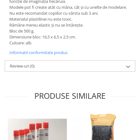
funcție de imaginația fiecăruia.
Wellness
Modele pot fi create atât cu mâna, cât și cu unelte de modelare.
Diverse jucarii educative
Nu este recomandat copiilor cu vârsta sub 3 ani.
Materialul plastilinei nu este toxic.
Apa si nisip
Rămâne mereu elastic și nu se întărește.
Dezvoltarea limbajului
Bloc de 500 g.
Dimensiune bloc: 16,5 x 6,5 x 2,5 cm.
Figurine
Culoare: alb.
Mobilier gradinita
Informatii conformitate produs
Montessori
Spații de joacă
Review-uri
(0)
Educatie inovativa
Anatomie
Comunicare
PRODUSE SIMILARE
Dezvoltare timpurie
Experimente
Forme
Joc imaginativ
Jucării interactive
Lumina