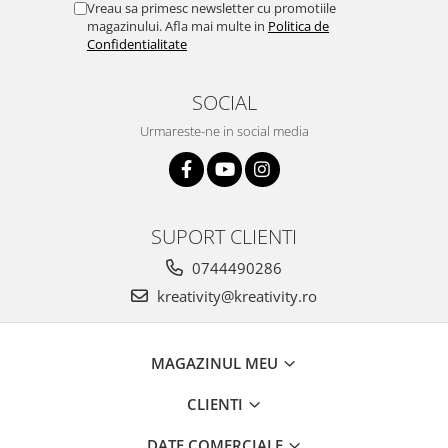
Stimulare olfactivă
Vreau sa primesc newsletter cu promotiile
magazinului. Afla mai multe in
Politica de
Stimulare tactila
Confidentialitate
Stimulare vizuala
Terapie de integrare senzorială
SOCIAL
Urmareste-ne in social media
SUPORT CLIENTI
0744490286
kreativity@kreativity.ro
MAGAZINUL MEU
CLIENTI
DATE COMERCIALE