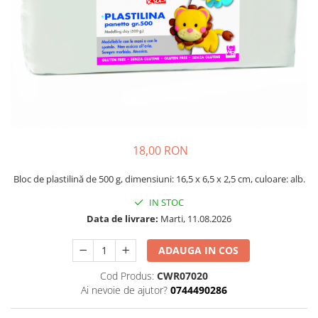
Plastilină
Vopsele
Biciclete si Triciclete
Biciclete
Accesorii
Biciclete VIKING
Biciclete Viking Challange
Biciclete Viking Explorer
18,00 RON
Diverse
Triciclete
Bloc de plastilină de 500 g, dimensiuni: 16,5 x 6,5 x 2,5 cm, culoare: alb.
Camere Senzoriale
IN STOC
Amenajări camere senzoriale
Data de livrare:
Marti, 11.08.2026
Echipamente camere senzoriale
Oferte pentru Camere Senzoriale
ADAUGA IN COS
Creativitate si indemanare
Cod Produs:
CWR07020
Cuburi și cărămizi
Ai nevoie de ajutor?
0744490286
Instrumente muzicale