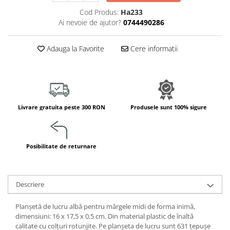
Jucarii de constructii
Cod Produs:
Ha233
Puzzle
Ai nevoie de ajutor?
0744490286
Dezvoltare cognitiva
Jocuri matematice
Adauga la Favorite
Cere informatii
Jucării de sortare
Dezvoltare psihomotrica
Dezvoltare proprioceptiva
Dezvoltare vestibulara
Livrare gratuita peste 300 RON
Produsele sunt 100% sigure
Echilibru
Jucarii de echilibru
Mingi terapeutice
Posibilitate de returnare
Module din burete
Motricitate fina
Motricitate grosiera
Descriere
Recunoasterea formelor
Planșetă de lucru albă pentru mărgele midi de forma inimă,
Saltele
dimensiuni: 16 x 17,5 x 0,5 cm. Din material plastic de înaltă
Trasee de motricitate
calitate cu colțuri rotunjite. Pe planșeta de lucru sunt 631 țepușe