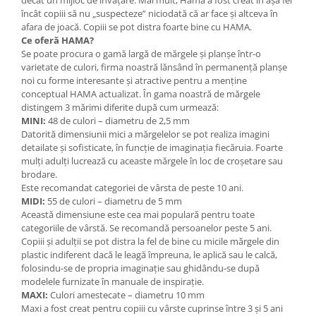
decât un mijloc de învățare. Mai mult, Hama a fost creat în așa fel
Lumini si culori
încât copiii să nu „suspecteze” niciodată că ar face și altceva în
afara de joacă. Copiii se pot distra foarte bine cu HAMA.
Magnetism
Ce oferă HAMA?
Matematica
Se poate procura o gamă largă de mărgele și planșe într-o
varietate de culori, firma noastră lănsând în permanență planșe
Pregătire pentru școală
noi cu forme interesante și atractive pentru a menține
Pregătirea scrierii de mână
conceptual HAMA actualizat. În gama noastră de mărgele
Secventialitate
distingem 3 mărimi diferite după cum urmează:
MINI:
48 de culori – diametru de 2,5 mm
Sortare si numarare
Datorită dimensiunii mici a mărgelelor se pot realiza imagini
Stiinte
detailate și sofisticate, în funcție de imaginația fiecăruia. Foarte
Mărgele de călcat HAMA
mulți adulți lucrează cu aceaste mărgele în loc de croșetare sau
brodare.
Hama Maxi Sticks
Este recomandat categoriei de vârsta de peste 10 ani.
Margele HAMA MAXI
MIDI:
55 de culori – diametru de 5 mm
Această dimensiune este cea mai populară pentru toate
Mărgele HAMA MIDI
categoriile de vârstă. Se recomandă persoanelor peste 5 ani.
Mărgele HAMA MINI
Copiii și adulții se pot distra la fel de bine cu micile mărgele din
plastic indiferent dacă le leagă împreuna, le aplică sau le calcă,
Perceperea timpului - TimeTimer
folosindu-se de propria imaginație sau ghidându-se după
Stimulare senzoriala
modelele furnizate în manuale de inspirație.
MAXI:
Culori amestecate – diametru 10 mm
Stimulare auditiva
Maxi a fost creat pentru copiii cu vârste cuprinse între 3 și 5 ani