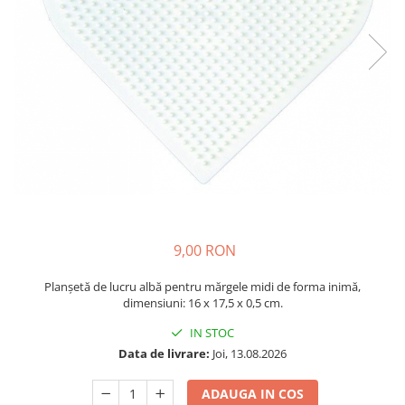
Plastilină
Vopsele
Biciclete si Triciclete
Biciclete
Accesorii
Biciclete VIKING
Biciclete Viking Challange
Biciclete Viking Explorer
Diverse
Triciclete
Camere Senzoriale
9,00 RON
Amenajări camere senzoriale
Planșetă de lucru albă pentru mărgele midi de forma inimă,
Echipamente camere senzoriale
dimensiuni: 16 x 17,5 x 0,5 cm.
Oferte pentru Camere Senzoriale
IN STOC
Creativitate si indemanare
Data de livrare:
Joi, 13.08.2026
Cuburi și cărămizi
Instrumente muzicale
ADAUGA IN COS