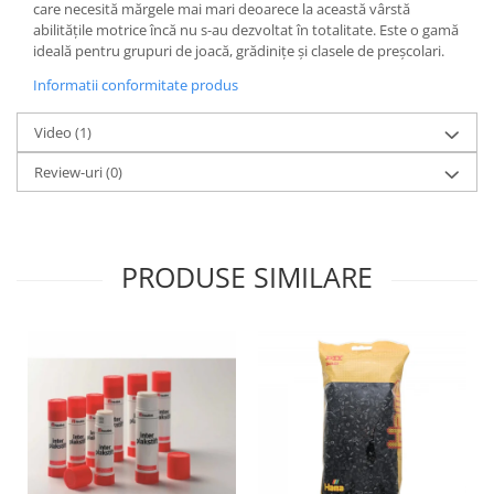
Stimulare olfactivă
care necesită mărgele mai mari deoarece la această vârstă
abilitățile motrice încă nu s-au dezvoltat în totalitate. Este o gamă
Stimulare tactila
ideală pentru grupuri de joacă, grădinițe și clasele de preșcolari.
Stimulare vizuala
Informatii conformitate produs
Terapie de integrare senzorială
Video
(1)
Review-uri
(0)
PRODUSE SIMILARE