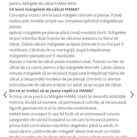
pentru Mărgele de călcat HAMA MIDI.
Wellness
Ce sunt
mărgelele de călcat
HAMA?
Diverse jucarii educative
Conceptul nostru are la bază mărgele colorate și planșe. Puteți
realiza atât modele simple sau complexe aplicând mărgelele pe
Apa si nisip
planșe.
Dezvoltarea limbajului
Aplicați mărgelele pe planșe până creați modelul dorit. Mărgelele
Figurine
se pot schimba doar înainte de călcarea acestora cu fierul de
călcat. Odată călcate mărgelele se lipesc între ele ți nu mai pot fi
Mobilier gradinita
reutilizate. Călcându-le cu mare grijă, după îndepărtarea
Montessori
mărgelelor planșele pot fi reutilizate.
Așezați o hârtie de călcat peste modelul creat. Folosiți un fier de
Spații de joacă
călcat de uz casnic pentru a lipi mărgelele între ele. Lăsați câteva
Educatie inovativa
minute mărgelele să se răcească după care îndepărtați hârtia de
călcat și desprindeți modelul de pe planșă. Urmăriți cu atenție
Anatomie
instrucțiunile de călcare și lăsați un adult să se ocupe de călcat.
Comunicare
De ce ar trebui să se joace copiii cu HAMA?
Dezvoltare timpurie
În timp ce se joacă cu Mărgele HAMA, copiii își dezvoltă abilitățile
motrice, învață să numere, să potrivească culorile, să recunoască
Experimente
figurile geometrice și să își dezvolte creativitatea.
Forme
HAMA este conceput în așa fel încât să se potrivească tuturor
Joc imaginativ
categoriilor de vârstă începând cu cei care își încearcă pentru
prima dată controlarea mișcărilor degetelor până la adulți, în
Jucării interactive
cazul cărora „tablourile din mărgele” devin mai mult un hobbi
Lumina