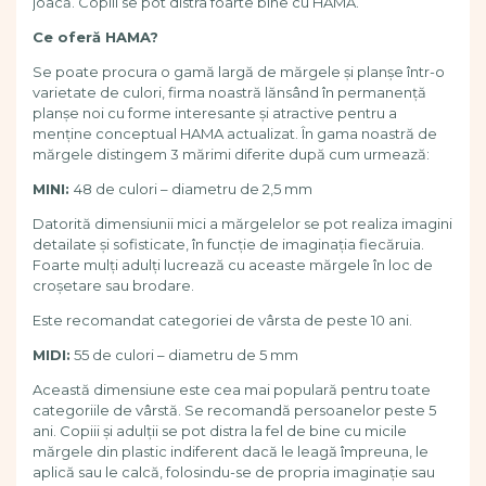
joacă. Copiii se pot distra foarte bine cu HAMA.
Ce oferă HAMA?
Se poate procura o gamă largă de mărgele și planșe într-o
varietate de culori, firma noastră lănsând în permanență
planșe noi cu forme interesante și atractive pentru a
menține conceptual HAMA actualizat. În gama noastră de
mărgele distingem 3 mărimi diferite după cum urmează:
MINI:
48 de culori – diametru de 2,5 mm
Datorită dimensiunii mici a mărgelelor se pot realiza imagini
detailate și sofisticate, în funcție de imaginația fiecăruia.
Foarte mulți adulți lucrează cu aceaste mărgele în loc de
croșetare sau brodare.
Este recomandat categoriei de vârsta de peste 10 ani.
MIDI:
55 de culori – diametru de 5 mm
Această dimensiune este cea mai populară pentru toate
categoriile de vârstă. Se recomandă persoanelor peste 5
ani. Copiii și adulții se pot distra la fel de bine cu micile
mărgele din plastic indiferent dacă le leagă împreuna, le
aplică sau le calcă, folosindu-se de propria imaginație sau