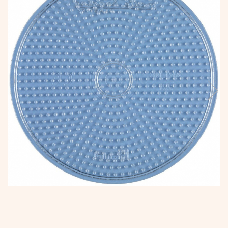
Vopsele
Biciclete si Triciclete
Biciclete
Accesorii
Biciclete VIKING
Biciclete Viking Challange
Biciclete Viking Explorer
Diverse
Triciclete
Camere Senzoriale
Amenajări camere senzoriale
Echipamente camere senzoriale
Oferte pentru Camere Senzoriale
Creativitate si indemanare
Cuburi și cărămizi
Instrumente muzicale
Jucarii de constructii
Puzzle