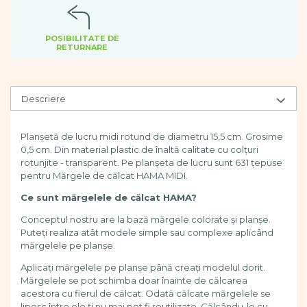
Dezvoltarea limbajului
Figurine
POSIBILITATE DE
Mobilier gradinita
RETURNARE
Montessori
Spații de joacă
Educatie inovativa
Descriere
Anatomie
Comunicare
Planșetă de lucru midi rotund de diametru 15,5 cm. Grosime
Dezvoltare timpurie
0,5 cm. Din material plastic de înaltă calitate cu colțuri
Experimente
rotunjite - transparent. Pe planșeta de lucru sunt 631 țepuse
pentru Mărgele de călcat HAMA MIDI.
Forme
Joc imaginativ
Ce sunt mărgelele de călcat
HAMA?
Jucării interactive
Conceptul nostru are la bază mărgele colorate și planșe.
Lumina
Puteți realiza atât modele simple sau complexe aplicând
Lumini si culori
mărgelele pe planșe.
Magnetism
Aplicați mărgelele pe planșe până creați modelul dorit.
Matematica
Mărgelele se pot schimba doar înainte de călcarea
Pregătire pentru școală
acestora cu fierul de călcat. Odată călcate mărgelele se
lipesc între ele ți nu mai pot fi reutilizate. Călcându-le cu