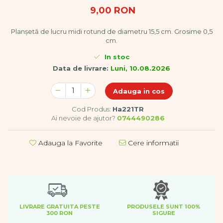
Dezvoltare cognitiva
9,00 RON
Jocuri matematice
Jucării de sortare
Planșetă de lucru midi rotund de diametru 15,5 cm. Grosime 0,5
cm.
Dezvoltare psihomotrica
In stoc
Dezvoltare proprioceptiva
Data de livrare:
Luni, 10.08.2026
Dezvoltare vestibulara
Echilibru
Adauga in cos
Jucarii de echilibru
Mingi terapeutice
Cod Produs:
Ha221TR
Module din burete
Ai nevoie de ajutor?
0744490286
Motricitate fina
Motricitate grosiera
Adauga la Favorite
Cere informatii
Recunoasterea formelor
Saltele
Trasee de motricitate
Wellness
Diverse jucarii educative
LIVRARE GRATUITA PESTE
PRODUSELE SUNT 100%
300 RON
SIGURE
Apa si nisip