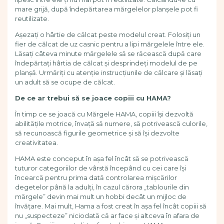
Pregătirea scrierii de mână
mare grijă, după îndepărtarea mărgelelor planșele pot fi
Secventialitate
reutilizate.
Sortare si numarare
Așezați o hârtie de călcat peste modelul creat. Folosiți un
Stiinte
fier de călcat de uz casnic pentru a lipi mărgelele între ele.
Mărgele de călcat HAMA
Lăsați câteva minute mărgelele să se răcească după care
îndepărtați hârtia de călcat și desprindeți modelul de pe
Hama Maxi Sticks
planșă. Urmăriți cu atenție instrucțiunile de călcare și lăsați
Margele HAMA MAXI
un adult să se ocupe de călcat.
Mărgele HAMA MIDI
De ce ar trebui să se joace copiii cu HAMA?
Mărgele HAMA MINI
Perceperea timpului -
În timp ce se joacă cu Mărgele HAMA, copiii își dezvoltă
TimeTimer
abilitățile motrice, învață să numere, să potrivească culorile,
să recunoască figurile geometrice și să își dezvolte
Stimulare senzoriala
creativitatea.
Stimulare auditiva
HAMA este conceput în așa fel încât să se potrivească
Stimulare olfactivă
tuturor categoriilor de vârstă începând cu cei care își
încearcă pentru prima dată controlarea mișcărilor
Stimulare tactila
degetelor până la adulți, în cazul cărora „tablourile din
Stimulare vizuala
mărgele” devin mai mult un hobbi decât un mijloc de
Terapie de integrare senzorială
învățare. Mai mult, Hama a fost creat în așa fel încât copiii să
nu „suspecteze” niciodată că ar face și altceva în afara de