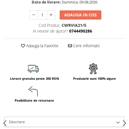
Data de livrare:
Duminica, 09.08.2026
Jucarii de constructii
Puzzle
ADAUGA IN COS
Dezvoltare cognitiva
Cod Produs:
CWRVIA21/5
Jocuri matematice
Ai nevoie de ajutor?
0744490286
Jucării de sortare
Dezvoltare psihomotrica
Adauga la Favorite
Cere informatii
Dezvoltare proprioceptiva
Dezvoltare vestibulara
Echilibru
Jucarii de echilibru
Livrare gratuita peste 300 RON
Produsele sunt 100% sigure
Mingi terapeutice
Module din burete
Motricitate fina
Posibilitate de returnare
Motricitate grosiera
Recunoasterea formelor
Saltele
Descriere
Trasee de motricitate