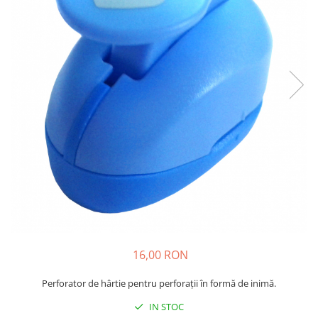
Plastilină
Vopsele
Biciclete si Triciclete
Biciclete
Accesorii
Biciclete VIKING
Biciclete Viking Challange
Biciclete Viking Explorer
Diverse
Triciclete
Camere Senzoriale
Amenajări camere senzoriale
Echipamente camere senzoriale
Oferte pentru Camere Senzoriale
16,00 RON
Creativitate si indemanare
Perforator de hârtie pentru perforații în formă de inimă.
Cuburi și cărămizi
IN STOC
Instrumente muzicale