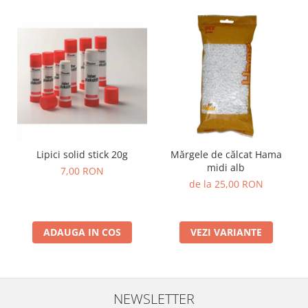
Lumini si culori
Magnetism
Matematica
Pregătire pentru școală
Pregătirea scrierii de mână
Secventialitate
Sortare si numarare
Stiinte
Lipici solid stick 20g
Mărgele de călcat Hama
Mărgele de călcat HAMA
midi alb
7,00 RON
Hama Maxi Sticks
de la 25,00 RON
Margele HAMA MAXI
Mărgele HAMA MIDI
Mărgele HAMA MINI
ADAUGA IN COS
VEZI VARIANTE
Perceperea timpului - TimeTimer
Stimulare senzoriala
Stimulare auditiva
NEWSLETTER