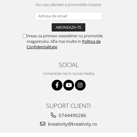
Stimulare olfactivă
Nu rata ofertele si promotiile noastre
Stimulare tactila
Stimulare vizuala
Terapie de integrare senzorială
Vreau sa primesc newsletter cu promotiile
magazinului. Afla mai multe in
Politica de
Confidentialitate
SOCIAL
Urmareste-ne in social media
SUPORT CLIENTI
0744490286
kreativity@kreativity.ro