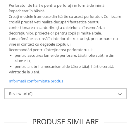
Wellness
Perforator de hârtie pentru perforații în formă de inimă
împachetat în bășică.
Diverse jucarii educative
Creați modele frumoase din hârtie cu acest perforator. Cu fiecare
Apa si nisip
croială precisă veți realiza decupări fantastice pentru
confecționarea a cardurilro și a caietelor cu însemnări, a
Dezvoltarea limbajului
decorațiunilor, proiectelor pentru copii și multe altele.
Figurine
Lama rămâne ascunsă în interiorul structurii și, prin urmare, nu
Mobilier gradinita
vine în contact cu degetele copilului.
Recomandări pentru întreținerea perforatorului:
Montessori
pentru ascuțirea lamei de perforare, tăiați folie subțire din
Spații de joacă
aluminiu,
pentru a lubrifia mecanismul de tăiere tăiați hârtie cerată.
Educatie inovativa
Vârsta: de la 3 ani.
Anatomie
Informatii conformitate produs
Comunicare
Dezvoltare timpurie
Review-uri
(0)
Experimente
Forme
Joc imaginativ
PRODUSE SIMILARE
Jucării interactive
Lumina