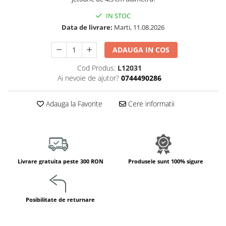
Jucarii de constructii
IN STOC
Puzzle
Data de livrare:
Marti, 11.08.2026
Dezvoltare cognitiva
Jocuri matematice
ADAUGA IN COS
Jucării de sortare
Cod Produs:
L12031
Dezvoltare psihomotrica
Ai nevoie de ajutor?
0744490286
Dezvoltare proprioceptiva
Dezvoltare vestibulara
Adauga la Favorite
Cere informatii
Echilibru
Jucarii de echilibru
Mingi terapeutice
Module din burete
Livrare gratuita peste 300 RON
Produsele sunt 100% sigure
Motricitate fina
Motricitate grosiera
Recunoasterea formelor
Posibilitate de returnare
Saltele
Trasee de motricitate