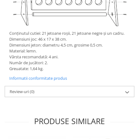
Lumini si culori
Magnetism
Matematica
Pregătire pentru școală
Conținutul cutiei: 21 jetoane roșii, 21 jetoane negre și un cadru.
Pregătirea scrierii de mână
Dimensiuni joc: 46 x 17 x 38 cm.
Dimensiuni jeton: diametru 4,5 cm, grosime 0,5 cm.
Secventialitate
Material: lemn.
Sortare si numarare
Vârsta recomandată: 4 ani.
Stiinte
Număr de jucători: 2.
Greuatate: 1,64 kg.
Mărgele de călcat HAMA
Informatii conformitate produs
Hama Maxi Sticks
Margele HAMA MAXI
Review-uri
(0)
Mărgele HAMA MIDI
Mărgele HAMA MINI
Perceperea timpului - TimeTimer
PRODUSE SIMILARE
Stimulare senzoriala
Stimulare auditiva