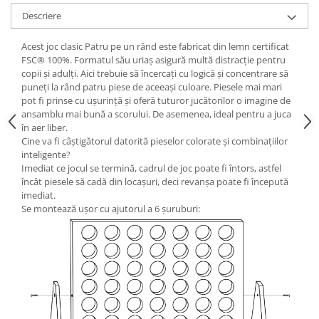
Wellness
Descriere
Diverse jucarii educative
Acest joc clasic Patru pe un rând este fabricat din lemn certificat
Apa si nisip
FSC® 100%. Formatul său uriaș asigură multă distracție pentru
Dezvoltarea limbajului
copii și adulți. Aici trebuie să încercați cu logică și concentrare să
puneți la rând patru piese de aceeași culoare. Piesele mai mari
Figurine
pot fi prinse cu ușurință și oferă tuturor jucătorilor o imagine de
Mobilier gradinita
ansamblu mai bună a scorului. De asemenea, ideal pentru a juca
Montessori
în aer liber.
Cine va fi câștigătorul datorită pieselor colorate și combinațiilor
Spații de joacă
inteligente?
Educatie inovativa
Imediat ce jocul se termină, cadrul de joc poate fi întors, astfel
încât piesele să cadă din locașuri, deci revanșa poate fi începută
Anatomie
imediat.
Comunicare
Se montează ușor cu ajutorul a 6 șuruburi:
Dezvoltare timpurie
Experimente
Forme
Joc imaginativ
Jucării interactive
Lumina