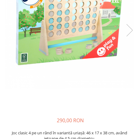
Plastilină
Vopsele
Biciclete si Triciclete
Biciclete
Accesorii
Biciclete VIKING
Biciclete Viking Challange
Biciclete Viking Explorer
Diverse
Triciclete
Camere Senzoriale
Amenajări camere senzoriale
Echipamente camere senzoriale
Oferte pentru Camere Senzoriale
Creativitate si indemanare
290,00 RON
Cuburi și cărămizi
Joc clasic 4 pe un rând în variantă uriașă: 46 x 17 x 38 cm, având
Instrumente muzicale
jetoane de 4,5 cm diametru.