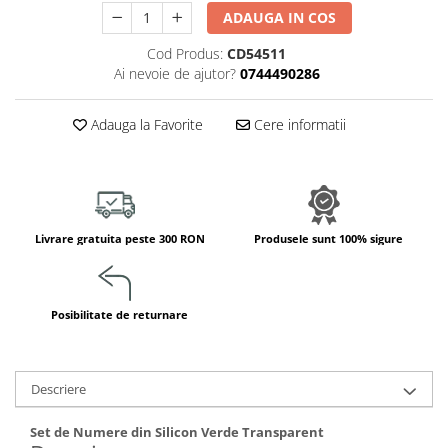
Jucarii de constructii
ADAUGA IN COS
Puzzle
Cod Produs:
CD54511
Dezvoltare cognitiva
Ai nevoie de ajutor?
0744490286
Jocuri matematice
Jucării de sortare
Adauga la Favorite
Cere informatii
Dezvoltare psihomotrica
Dezvoltare proprioceptiva
Dezvoltare vestibulara
Echilibru
Livrare gratuita peste 300 RON
Produsele sunt 100% sigure
Jucarii de echilibru
Mingi terapeutice
Module din burete
Posibilitate de returnare
Motricitate fina
Motricitate grosiera
Recunoasterea formelor
Descriere
Saltele
Set de Numere din Silicon Verde Transparent
Trasee de motricitate