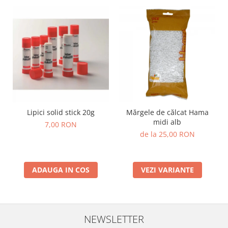
Stimulare olfactivă
Stimulare tactila
Stimulare vizuala
Terapie de integrare senzorială
Lipici solid stick 20g
Mărgele de călcat Hama
midi alb
7,00 RON
de la 25,00 RON
ADAUGA IN COS
VEZI VARIANTE
NEWSLETTER