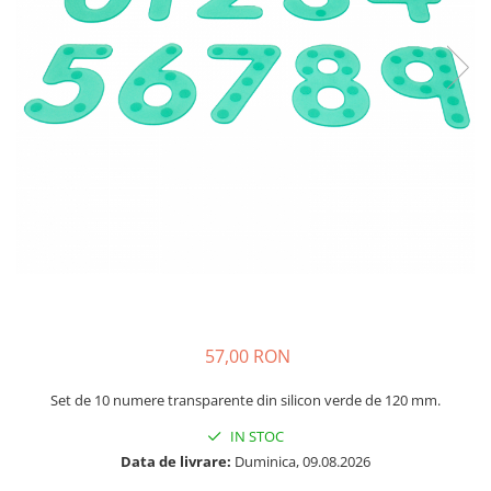
Plastilină
Vopsele
Biciclete si Triciclete
Biciclete
Accesorii
Biciclete VIKING
Biciclete Viking Challange
Biciclete Viking Explorer
Diverse
Triciclete
Camere Senzoriale
Amenajări camere senzoriale
57,00 RON
Echipamente camere senzoriale
Oferte pentru Camere Senzoriale
Set de 10 numere transparente din silicon verde de 120 mm.
Creativitate si indemanare
IN STOC
Cuburi și cărămizi
Data de livrare:
Duminica, 09.08.2026
Instrumente muzicale