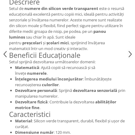
Descriere
Wellness
Setul de
numere din silicon verde transparent
este o resursă
Diverse jucarii educative
educațională excelentă pentru copiii mici, ideală pentru activități
senzoriale și învățarea numerelor. Aceste numere sunt realizate
Apa si nisip
din silicon moale și flexibil, fiind perfect sigure pentru utilizare în
Dezvoltarea limbajului
diferite medii: groapa de nisip, pe podea, pe un
panou
luminos
sau chiar în apă. Sunt ideale
Figurine
pentru
preșcolari
și
școlari mici
, sprijinind învățarea
Mobilier gradinita
matematicii într-un mod creativ și interactiv.
Montessori
Beneficii Educaționale
Spații de joacă
Setul sprijină dezvoltarea următoarelor domenii:
Matematică
: Ajută copiii să recunoască și să
Educatie inovativa
învețe
numerele
.
Anatomie
Înțelegerea mediului înconjurător
: Îmbunătățește
recunoașterea
culorilor
.
Comunicare
Dezvoltare personală
: Sprijină
dezvoltarea senzorială
prin
Dezvoltare timpurie
manipularea numerelor.
Experimente
Dezvoltare fizică
: Contribuie la dezvoltarea
abilităților
motrice fine
.
Forme
Caracteristici
Joc imaginativ
Material
: Silicon verde transparent, durabil, flexibil și ușor de
Jucării interactive
curățat.
Dimensiune număr
: 120 mm.
Lumina