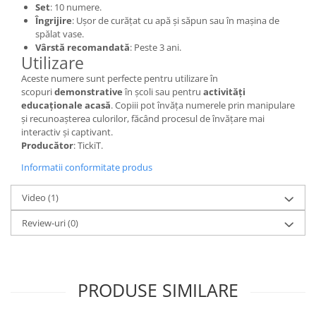
Set
: 10 numere.
Lumini si culori
Îngrijire
: Ușor de curățat cu apă și săpun sau în mașina de
Magnetism
spălat vase.
Vârstă recomandată
: Peste 3 ani.
Matematica
Utilizare
Pregătire pentru școală
Aceste numere sunt perfecte pentru utilizare în
Pregătirea scrierii de mână
scopuri
demonstrative
în școli sau pentru
activități
Secventialitate
educaționale acasă
. Copiii pot învăța numerele prin manipulare
și recunoașterea culorilor, făcând procesul de învățare mai
Sortare si numarare
interactiv și captivant.
Stiinte
Producător
: TickiT.
Mărgele de călcat HAMA
Informatii conformitate produs
Hama Maxi Sticks
Video
(1)
Margele HAMA MAXI
Mărgele HAMA MIDI
Review-uri
(0)
Mărgele HAMA MINI
Perceperea timpului - TimeTimer
Stimulare senzoriala
PRODUSE SIMILARE
Stimulare auditiva