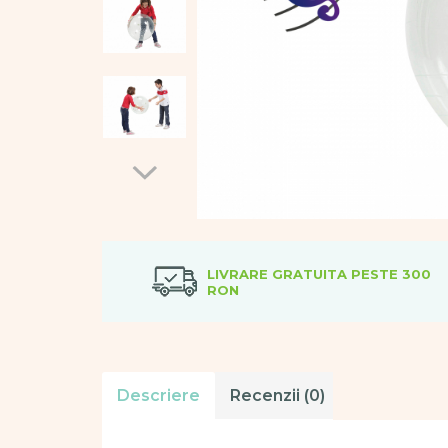
Vopsele
Biciclete si Triciclete
Biciclete
Accesorii
Biciclete VIKING
Biciclete Viking Challange
Biciclete Viking Explorer
Diverse
Triciclete
Camere Senzoriale
Amenajări camere senzoriale
LIVRARE GRATUITA PESTE 300
Echipamente camere senzoriale
RON
Oferte pentru Camere Senzoriale
Creativitate si indemanare
Cuburi și cărămizi
Instrumente muzicale
Descriere
Review-uri
(0)
Jucarii de constructii
Puzzle