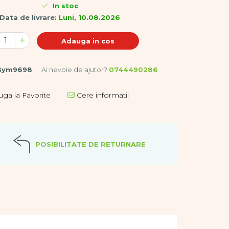
In stoc
Data de livrare:
Luni, 10.08.2026
Adauga in cos
Gym9698
Ai nevoie de ajutor?
0744490286
ga la Favorite
Cere informatii
POSIBILITATE DE RETURNARE