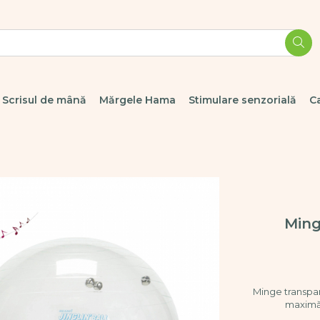
Scrisul de mână
Mărgele Hama
Stimulare senzorială
C
Ming
Minge transpa
maximă 