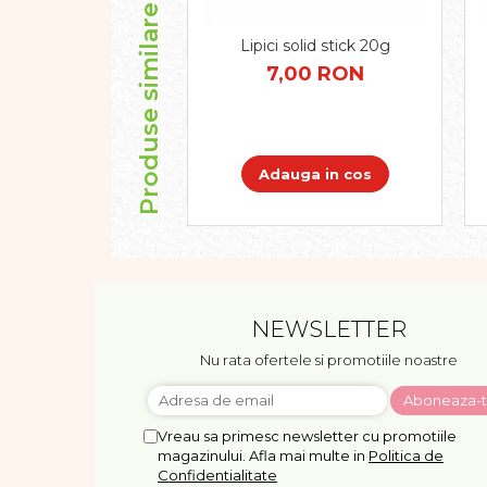
Produse similare
Dezvoltarea limbajului
Figurine
Lipici solid stick 20g
Mobilier gradinita
7,00 RON
Montessori
Spații de joacă
Educatie inovativa
Adauga in cos
Anatomie
Comunicare
Dezvoltare timpurie
Experimente
Forme
Joc imaginativ
NEWSLETTER
Jucării interactive
Lumina
Nu rata ofertele si promotiile noastre
Lumini si culori
Magnetism
Vreau sa primesc newsletter cu promotiile
Matematica
magazinului. Afla mai multe in
Politica de
Pregătire pentru școală
Confidentialitate