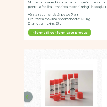
Dezvoltare cognitiva
Minge transparentă cu patru clopoței în interior 
pentru a facilita urmărirea mișcării mingii în spațiu
Jocuri matematice
Vârsta recomandată: peste 5 ani.
Jucării de sortare
Greutatea maximă recomandată: 120 kg.
Dezvoltare psihomotrica
Diametru maxim: 55 cm.
Dezvoltare proprioceptiva
Informatii conformitate produs
Dezvoltare vestibulara
Echilibru
Jucarii de echilibru
Mingi terapeutice
Module din burete
Motricitate fina
Motricitate grosiera
Recunoasterea formelor
Saltele
Trasee de motricitate
Wellness
Diverse jucarii educative
Apa si nisip