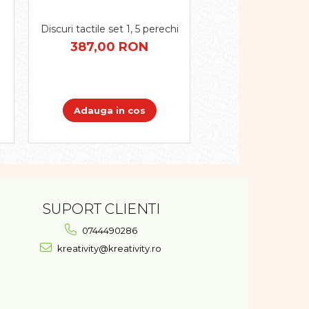
Discuri tactile set 1, 5 perechi
Set de 250 buc
geometrice Moz
387,00 RON
plastic
87,00 R
Adauga in cos
Adauga in 
SUPORT CLIENTI
0744490286
kreativity@kreativity.ro