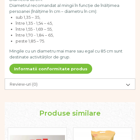
Dezvoltarea limbajului
Diametrul recomandat al mingii în funcție de înălțimea
Figurine
persoanei (înălțime în cm – diametru în cm):
sub 1,35 – 35,
Mobilier gradinita
între 1,35 - 1,54 – 45,
Montessori
între 1,55 - 1,69 – 55,
Spații de joacă
între 1,70 - 1,84 – 65,
peste 1,85 – 75.
Educatie inovativa
Anatomie
Mingile cu un diametru mai mare sau egal cu 85 cm sunt
destinate activităților de grup.
Comunicare
Dezvoltare timpurie
Informatii conformitate produs
Experimente
Forme
Review-uri
(0)
Joc imaginativ
Jucării interactive
Lumina
Lumini si culori
Produse similare
Magnetism
Matematica
Pregătire pentru școală