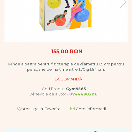
Vopsele
Biciclete si Triciclete
Biciclete
Accesorii
Biciclete VIKING
Biciclete Viking Challange
Biciclete Viking Explorer
155,00 RON
Diverse
Triciclete
Minge albastră pentru fizioterapie de diametru 65 cm pentru
Camere Senzoriale
persoane de înălțime între 1,70 și 1,84 cm.
Amenajări camere senzoriale
Echipamente camere senzoriale
Cod Produs:
Gym9565
Oferte pentru Camere Senzoriale
Ai nevoie de ajutor?
0744490286
Creativitate si indemanare
Cuburi și cărămizi
Adauga la Favorite
Cere informatii
Instrumente muzicale
Jucarii de constructii
Puzzle