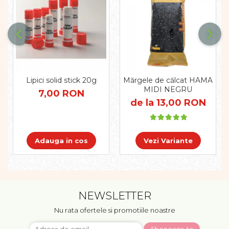
Pregătirea scrierii de mână
Secventialitate
Sortare si numarare
Stiinte
Mărgele de călcat HAMA
Hama Maxi Sticks
Margele HAMA MAXI
Lipici solid stick 20g
Mărgele de călcat HAMA
MIDI NEGRU
Mărgele HAMA MIDI
7,00 RON
de la 13,00 RON
Mărgele HAMA MINI
Perceperea timpului -
TimeTimer
Adauga in cos
Vezi Variante
Stimulare senzoriala
Stimulare auditiva
Stimulare olfactivă
Stimulare tactila
NEWSLETTER
Stimulare vizuala
Terapie de integrare senzorială
Nu rata ofertele si promotiile noastre