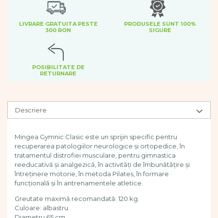
Dezvoltare cognitiva
Jocuri matematice
LIVRARE GRATUITA PESTE
PRODUSELE SUNT 100%
Jucării de sortare
300 RON
SIGURE
Dezvoltare psihomotrica
Dezvoltare proprioceptiva
POSIBILITATE DE
Dezvoltare vestibulara
RETURNARE
Echilibru
Jucarii de echilibru
Mingi terapeutice
Descriere
Module din burete
Motricitate fina
Mingea Gymnic Clasic este un sprijin specific pentru
Motricitate grosiera
recuperarea patologiilor neurologice și ortopedice, în
Recunoasterea formelor
tratamentul distrofiei musculare, pentru gimnastica
Saltele
reeducativă și analgezică, în activități de îmbunătățire și
Trasee de motricitate
întreținere motorie, în metoda Pilates, în formare
funcțională și în antrenamentele atletice.
Wellness
Diverse jucarii educative
Greutate maximă recomandată: 120 kg.
Culoare: albastru.
Apa si nisip
Diametru 65 cm.