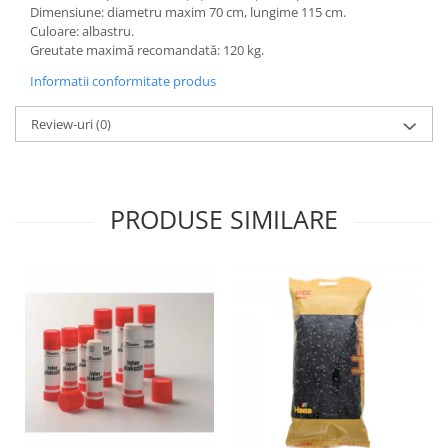
Dimensiune: diametru maxim 70 cm, lungime 115 cm.
Wellness
Culoare: albastru.
Diverse jucarii educative
Greutate maximă recomandată: 120 kg.
Apa si nisip
Informatii conformitate produs
Dezvoltarea limbajului
Figurine
Review-uri
(0)
Mobilier gradinita
Montessori
Spații de joacă
PRODUSE SIMILARE
Educatie inovativa
Anatomie
Comunicare
Dezvoltare timpurie
Experimente
Forme
Joc imaginativ
Jucării interactive
Lumina