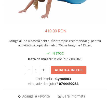
Plastilină
Vopsele
Biciclete si Triciclete
Biciclete
Accesorii
410,00 RON
Biciclete VIKING
Biciclete Viking Challange
Minge alună albastră pentru fizioterapie, recomandat și pentru
activități cu copii, diametru 70 cm, lungime 115 cm.
Biciclete Viking Explorer
Diverse
IN STOC
Data de livrare:
Miercuri, 12.08.2026
Triciclete
Camere Senzoriale
ADAUGA IN COS
Amenajări camere senzoriale
Cod Produs:
Gym8803
Echipamente camere senzoriale
Ai nevoie de ajutor?
0744490286
Oferte pentru Camere Senzoriale
Creativitate si indemanare
Adauga la Favorite
Cere informatii
Cuburi și cărămizi
Instrumente muzicale