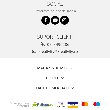
Stimulare olfactivă
SOCIAL
Stimulare tactila
Urmareste-ne in social media
Stimulare vizuala
Terapie de integrare senzorială
SUPORT CLIENTI
0744490286
kreativity@kreativity.ro
MAGAZINUL MEU
CLIENTI
DATE COMERCIALE