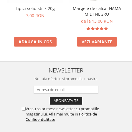
Lumini si culori
Lipici solid stick 20g
Mărgele de călcat HAMA
Magnetism
MIDI NEGRU
7,00 RON
Matematica
de la 13,00 RON
Pregătire pentru școală
Pregătirea scrierii de mână
ADAUGA IN COS
VEZI VARIANTE
Secventialitate
Sortare si numarare
Stiinte
Mărgele de călcat HAMA
NEWSLETTER
Hama Maxi Sticks
Nu rata ofertele si promotiile noastre
Margele HAMA MAXI
Mărgele HAMA MIDI
Mărgele HAMA MINI
Perceperea timpului - TimeTimer
Vreau sa primesc newsletter cu promotiile
magazinului. Afla mai multe in
Politica de
Stimulare senzoriala
Confidentialitate
Stimulare auditiva