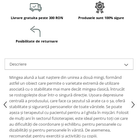
Jucarii de constructii
Puzzle
Livrare gratuita peste 300 RON
Produsele sunt 100% sigure
Dezvoltare cognitiva
Jocuri matematice
Jucării de sortare
Posibilitate de returnare
Dezvoltare psihomotrica
Dezvoltare proprioceptiva
Dezvoltare vestibulara
Descriere
Echilibru
Mingea alună a luat naștere din unirea a două mingi, formând
Jucarii de echilibru
astfel un obiect care permite o varietate extremă de utilizare
Mingi terapeutice
asociată cu o stabilitate mai mare decât mingea clasică, întrucât
Module din burete
se rostogolește doar într-o singură direcție. Ușoara depresiune
centrală a produsului, care face ca șezutul să arate ca o șa, oferă
Motricitate fina
stabilitate și siguranță persoanelor de toate vârstele. Se poate
Motricitate grosiera
așeza și terapeutul cu pacientul pentru a-l ghida în mișcări. Folosit
de mulți ani în sectorul fizioterapiei, este ideal pentru toți cei care
Recunoasterea formelor
au dificultăți de coordonare și echilibru, pentru persoanele cu
Saltele
dizabilități și pentru persoanele în vârstă. De asemenea,
Trasee de motricitate
recomandat pentru exerciții și activități cu copiii.