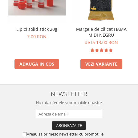
Lumini si culori
Magnetism
Matematica
Lipici solid stick 20g
Mărgele de călcat HAMA
Pregătire pentru școală
MIDI NEGRU
7,00 RON
Pregătirea scrierii de mână
de la 13,00 RON
Secventialitate
Sortare si numarare
Stiinte
ADAUGA IN COS
VEZI VARIANTE
Mărgele de călcat HAMA
Hama Maxi Sticks
Margele HAMA MAXI
NEWSLETTER
Mărgele HAMA MIDI
Nu rata ofertele si promotiile noastre
Mărgele HAMA MINI
Perceperea timpului - TimeTimer
Stimulare senzoriala
Stimulare auditiva
Vreau sa primesc newsletter cu promotiile