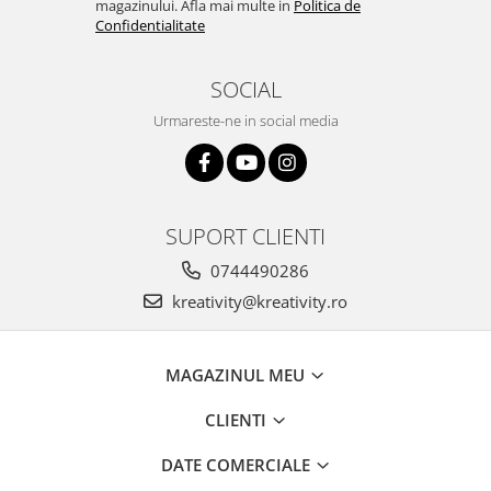
Stimulare olfactivă
magazinului. Afla mai multe in
Politica de
Confidentialitate
Stimulare tactila
Stimulare vizuala
SOCIAL
Terapie de integrare senzorială
Urmareste-ne in social media
SUPORT CLIENTI
0744490286
kreativity@kreativity.ro
MAGAZINUL MEU
CLIENTI
DATE COMERCIALE