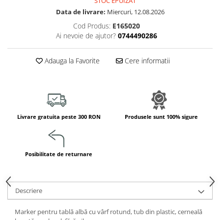
STOC EPUIZAT
Jucarii de constructii
Data de livrare:
Miercuri, 12.08.2026
Puzzle
Cod Produs:
E165020
Dezvoltare cognitiva
Ai nevoie de ajutor?
0744490286
Jocuri matematice
Jucării de sortare
Adauga la Favorite
Cere informatii
Dezvoltare psihomotrica
Dezvoltare proprioceptiva
Dezvoltare vestibulara
Echilibru
Livrare gratuita peste 300 RON
Produsele sunt 100% sigure
Jucarii de echilibru
Mingi terapeutice
Module din burete
Posibilitate de returnare
Motricitate fina
Motricitate grosiera
Recunoasterea formelor
Descriere
Saltele
Marker pentru tablă albă cu vârf rotund, tub din plastic, cerneală
Trasee de motricitate