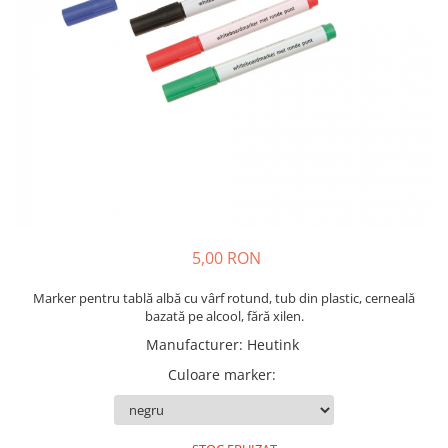
Plastilină
Vopsele
Biciclete si Triciclete
Biciclete
Accesorii
Biciclete VIKING
Biciclete Viking Challange
Biciclete Viking Explorer
Diverse
Triciclete
5,00 RON
Camere Senzoriale
Marker pentru tablă albă cu vârf rotund, tub din plastic, cerneală
Amenajări camere senzoriale
bazată pe alcool, fără xilen.
Echipamente camere senzoriale
Manufacturer
:
Heutink
Oferte pentru Camere Senzoriale
Culoare marker
:
Creativitate si indemanare
Cuburi și cărămizi
Instrumente muzicale