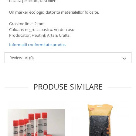
bazată pe alcool, fără xilen.
Wellness
Un marker ecologic, datorită materialellor folosite.
Diverse jucarii educative
Apa si nisip
Grosime linie: 2 mm.
Culoare: negru, albastru, verde, roșu.
Dezvoltarea limbajului
Producător: Heutink Arts & Crafts.
Figurine
Informatii conformitate produs
Mobilier gradinita
Montessori
Review-uri
(0)
Spații de joacă
Educatie inovativa
Anatomie
PRODUSE SIMILARE
Comunicare
Dezvoltare timpurie
Experimente
Forme
Joc imaginativ
Jucării interactive
Lumina