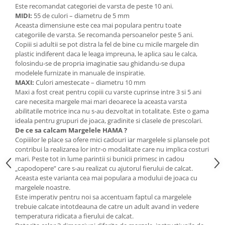
Stimulare olfactivă
Este recomandat categoriei de varsta de peste 10 ani.
Stimulare tactila
MIDI:
55 de culori – diametru de 5 mm
Aceasta dimensiune este cea mai populara pentru toate
Stimulare vizuala
categoriile de varsta. Se recomanda persoanelor peste 5 ani.
Terapie de integrare senzorială
Copiii si adultii se pot distra la fel de bine cu micile margele din
plastic indiferent daca le leaga impreuna, le aplica sau le calca,
folosindu-se de propria imaginatie sau ghidandu-se dupa
modelele furnizate in manuale de inspiratie.
MAXI:
Culori amestecate – diametru 10 mm
Maxi a fost creat pentru copiii cu varste cuprinse intre 3 si 5 ani
care necesita margele mai mari deoarece la aceasta varsta
abilitatile motrice inca nu s-au dezvoltat in totalitate. Este o gama
ideala pentru grupuri de joaca, gradinite si clasele de prescolari.
De ce sa calcam Margelele HAMA ?
Copiiilor le place sa ofere mici cadouri iar margelele si plansele pot
contribui la realizarea lor intr-o modalitate care nu implica costuri
mari. Peste tot in lume parintii si bunicii primesc in cadou
„capodopere” care s-au realizat cu ajutorul fierului de calcat.
Aceasta este varianta cea mai populara a modului de joaca cu
margelele noastre.
Este imperativ pentru noi sa accentuam faptul ca margelele
trebuie calcate intotdeauna de catre un adult avand in vedere
temperatura ridicata a fierului de calcat.