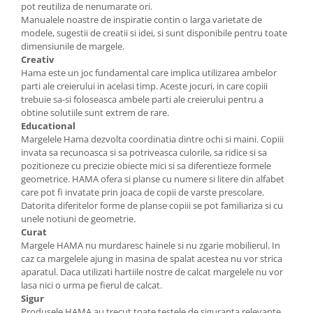
pot reutiliza de nenumarate ori.
Manualele noastre de inspiratie contin o larga varietate de
modele, sugestii de creatii si idei, si sunt disponibile pentru toate
dimensiunile de margele.
Creativ
Hama este un joc fundamental care implica utilizarea ambelor
parti ale creierului in acelasi timp. Aceste jocuri, in care copiii
trebuie sa-si foloseasca ambele parti ale creierului pentru a
obtine solutiile sunt extrem de rare.
Educational
Margelele Hama dezvolta coordinatia dintre ochi si maini. Copiii
invata sa recunoasca si sa potriveasca culorile, sa ridice si sa
pozitioneze cu precizie obiecte mici si sa diferentieze formele
geometrice. HAMA ofera si planse cu numere si litere din alfabet
care pot fi invatate prin joaca de copii de varste prescolare.
Datorita diferitelor forme de planse copiii se pot familiariza si cu
unele notiuni de geometrie.
Curat
Margele HAMA nu murdaresc hainele si nu zgarie mobilierul. In
caz ca margelele ajung in masina de spalat acestea nu vor strica
aparatul. Daca utilizati hartiile nostre de calcat margelele nu vor
lasa nici o urma pe fierul de calcat.
Sigur
Produsele HAMA au trecut toate testele de siguranta relevante.