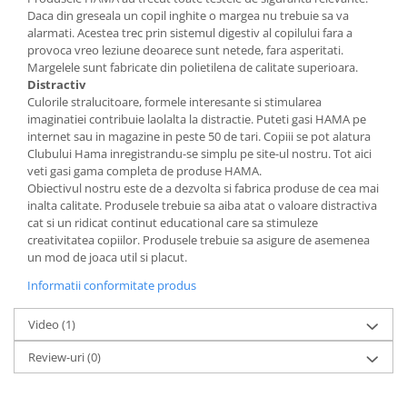
Daca din greseala un copil inghite o margea nu trebuie sa va
alarmati. Acestea trec prin sistemul digestiv al copilului fara a
provoca vreo leziune deoarece sunt netede, fara asperitati.
Margelele sunt fabricate din polietilena de calitate superioara.
Distractiv
Culorile stralucitoare, formele interesante si stimularea
imaginatiei contribuie laolalta la distractie. Puteti gasi HAMA pe
internet sau in magazine in peste 50 de tari. Copiii se pot alatura
Clubului Hama inregistrandu-se simplu pe site-ul nostru. Tot aici
veti gasi gama completa de produse HAMA.
Obiectivul nostru este de a dezvolta si fabrica produse de cea mai
inalta calitate. Produsele trebuie sa aiba atat o valoare distractiva
cat si un ridicat continut educational care sa stimuleze
creativitatea copiilor. Produsele trebuie sa asigure de asemenea
un mod de joaca util si placut.
Informatii conformitate produs
Video
(1)
Review-uri
(0)