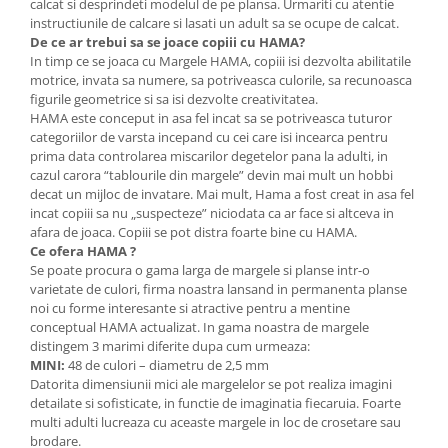
calcat si desprindeti modelul de pe plansa. Urmariti cu atentie
Lumini si culori
instructiunile de calcare si lasati un adult sa se ocupe de calcat.
De ce ar trebui sa se joace copiii cu HAMA?
Magnetism
In timp ce se joaca cu Margele HAMA, copiii isi dezvolta abilitatile
Matematica
motrice, invata sa numere, sa potriveasca culorile, sa recunoasca
Pregătire pentru școală
figurile geometrice si sa isi dezvolte creativitatea.
HAMA este conceput in asa fel incat sa se potriveasca tuturor
Pregătirea scrierii de mână
categoriilor de varsta incepand cu cei care isi incearca pentru
Secventialitate
prima data controlarea miscarilor degetelor pana la adulti, in
Sortare si numarare
cazul carora “tablourile din margele” devin mai mult un hobbi
decat un mijloc de invatare. Mai mult, Hama a fost creat in asa fel
Stiinte
incat copiii sa nu „suspecteze” niciodata ca ar face si altceva in
Mărgele de călcat HAMA
afara de joaca. Copiii se pot distra foarte bine cu HAMA.
Ce ofera HAMA ?
Hama Maxi Sticks
Se poate procura o gama larga de margele si planse intr-o
Margele HAMA MAXI
varietate de culori, firma noastra lansand in permanenta planse
noi cu forme interesante si atractive pentru a mentine
Mărgele HAMA MIDI
conceptual HAMA actualizat. In gama noastra de margele
Mărgele HAMA MINI
distingem 3 marimi diferite dupa cum urmeaza:
Perceperea timpului - TimeTimer
MINI:
48 de culori – diametru de 2,5 mm
Datorita dimensiunii mici ale margelelor se pot realiza imagini
Stimulare senzoriala
detailate si sofisticate, in functie de imaginatia fiecaruia. Foarte
multi adulti lucreaza cu aceaste margele in loc de crosetare sau
Stimulare auditiva
brodare.