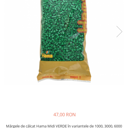
Plastilină
Vopsele
Biciclete si Triciclete
Biciclete
Accesorii
Biciclete VIKING
Biciclete Viking Challange
Biciclete Viking Explorer
Diverse
Triciclete
Camere Senzoriale
Amenajări camere senzoriale
Echipamente camere senzoriale
Oferte pentru Camere Senzoriale
Creativitate si indemanare
47,00 RON
Cuburi și cărămizi
Instrumente muzicale
Mărgele de călcat Hama Midi VERDE în variantele de 1000, 3000, 6000