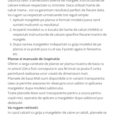
Datorita celor 3 dimensiuni diferite de margele, instructiunile de
calcare trebuie respectate cu strictete. Daca utilizati hartie de
calcat Hama , noi va garantam rezultatul perfect de fiecare data.
Va rugam sa respectati urmatoarele trei reguli simple:
Aplicati margelele pe plansa si formati modelul pana cand
sunteti multumit cu rezultatul.
Acoperiti modelul cu o bucata de hartie de calcat (HAMA) si
respectati instructiunile de calcare specifice fiecarei marimi de
margele.
Dupa racirea margelelor indepartati cu grija modelul de pe
plansa si va puteti juca cu el sau il puteti agata in fereastra,
etc.
Planse si manuale de inspiratie
Oferim o larga varietate de planse iar plansa noastra de baza cu
nr.articol 234 a fost conceputa in asa fel incat sa poata fi unita
permitand realizarea unor creatii de dimensiuni mari.
Plansele de baza Midi sunt disponibile si in variant transparenta
ceea ce permite asezarea lor deasupra unui sablon si aplicarea
margelelor dupa modelul sablonului.
Toate plansele Maxi sunt transparente pentru a usura pentru
copiii mici, operatia de aplicare a margelelor dupa sablonul pus
dedesubt.
Va rugam retineti:
In cazul calcarii cu grija a margelelor de catre un adult, plansele se