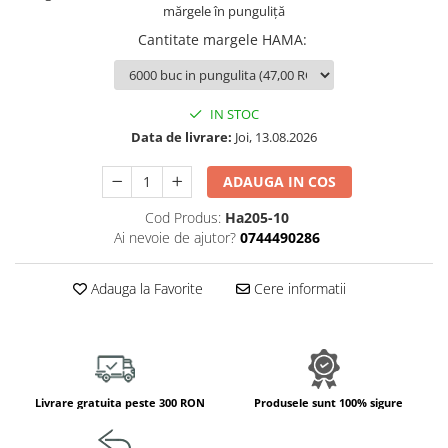
Jucarii de constructii
mărgele în punguliță
Puzzle
Cantitate margele HAMA
:
Dezvoltare cognitiva
Jocuri matematice
IN STOC
Jucării de sortare
Data de livrare:
Joi, 13.08.2026
Dezvoltare psihomotrica
Dezvoltare proprioceptiva
ADAUGA IN COS
Dezvoltare vestibulara
Cod Produs:
Ha205-10
Echilibru
Ai nevoie de ajutor?
0744490286
Jucarii de echilibru
Mingi terapeutice
Adauga la Favorite
Cere informatii
Module din burete
Motricitate fina
Motricitate grosiera
Recunoasterea formelor
Livrare gratuita peste 300 RON
Produsele sunt 100% sigure
Saltele
Trasee de motricitate