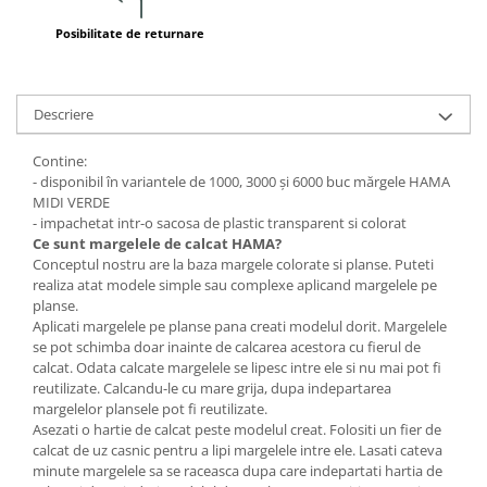
Wellness
Posibilitate de returnare
Diverse jucarii educative
Apa si nisip
Dezvoltarea limbajului
Descriere
Figurine
Contine:
Mobilier gradinita
- disponibil în variantele de 1000, 3000 și 6000 buc mărgele HAMA
Montessori
MIDI VERDE
Spații de joacă
- impachetat intr-o sacosa de plastic transparent si colorat
Ce sunt
margelele de calcat
HAMA?
Educatie inovativa
Conceptul nostru are la baza margele colorate si planse. Puteti
Anatomie
realiza atat modele simple sau complexe aplicand margelele pe
planse.
Comunicare
Aplicati margelele pe planse pana creati modelul dorit. Margelele
Dezvoltare timpurie
se pot schimba doar inainte de calcarea acestora cu fierul de
Experimente
calcat. Odata calcate margelele se lipesc intre ele si nu mai pot fi
reutilizate. Calcandu-le cu mare grija, dupa indepartarea
Forme
margelelor plansele pot fi reutilizate.
Joc imaginativ
Asezati o hartie de calcat peste modelul creat. Folositi un fier de
calcat de uz casnic pentru a lipi margelele intre ele. Lasati cateva
Jucării interactive
minute margelele sa se raceasca dupa care indepartati hartia de
Lumina