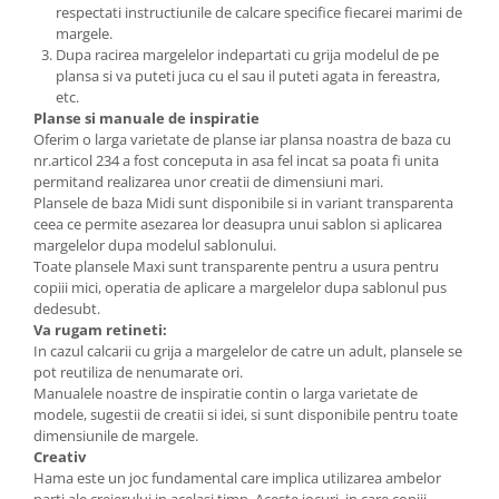
respectati instructiunile de calcare specifice fiecarei marimi de
margele.
Dupa racirea margelelor indepartati cu grija modelul de pe
plansa si va puteti juca cu el sau il puteti agata in fereastra,
etc.
Planse si manuale de inspiratie
Oferim o larga varietate de planse iar plansa noastra de baza cu
nr.articol 234 a fost conceputa in asa fel incat sa poata fi unita
permitand realizarea unor creatii de dimensiuni mari.
Plansele de baza Midi sunt disponibile si in variant transparenta
ceea ce permite asezarea lor deasupra unui sablon si aplicarea
margelelor dupa modelul sablonului.
Toate plansele Maxi sunt transparente pentru a usura pentru
copiii mici, operatia de aplicare a margelelor dupa sablonul pus
dedesubt.
Va rugam retineti:
In cazul calcarii cu grija a margelelor de catre un adult, plansele se
pot reutiliza de nenumarate ori.
Manualele noastre de inspiratie contin o larga varietate de
modele, sugestii de creatii si idei, si sunt disponibile pentru toate
dimensiunile de margele.
Creativ
Hama este un joc fundamental care implica utilizarea ambelor