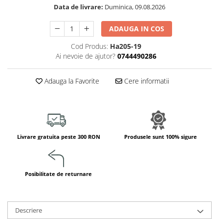
Jucarii de constructii
Data de livrare:
Duminica, 09.08.2026
Puzzle
ADAUGA IN COS
Dezvoltare cognitiva
Jocuri matematice
Cod Produs:
Ha205-19
Ai nevoie de ajutor?
0744490286
Jucării de sortare
Dezvoltare psihomotrica
Adauga la Favorite
Cere informatii
Dezvoltare proprioceptiva
Dezvoltare vestibulara
Echilibru
Jucarii de echilibru
Mingi terapeutice
Livrare gratuita peste 300 RON
Produsele sunt 100% sigure
Module din burete
Motricitate fina
Posibilitate de returnare
Motricitate grosiera
Recunoasterea formelor
Saltele
Descriere
Trasee de motricitate