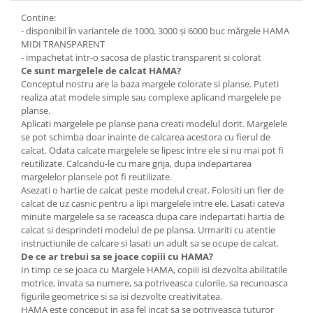
Wellness
Contine:
Diverse jucarii educative
- disponibil în variantele de 1000, 3000 și 6000 buc mărgele HAMA
MIDI TRANSPARENT
Apa si nisip
- impachetat intr-o sacosa de plastic transparent si colorat
Dezvoltarea limbajului
Ce sunt
margelele de calcat
HAMA?
Conceptul nostru are la baza margele colorate si planse. Puteti
Figurine
realiza atat modele simple sau complexe aplicand margelele pe
Mobilier gradinita
planse.
Montessori
Aplicati margelele pe planse pana creati modelul dorit. Margelele
se pot schimba doar inainte de calcarea acestora cu fierul de
Spații de joacă
calcat. Odata calcate margelele se lipesc intre ele si nu mai pot fi
Educatie inovativa
reutilizate. Calcandu-le cu mare grija, dupa indepartarea
margelelor plansele pot fi reutilizate.
Anatomie
Asezati o hartie de calcat peste modelul creat. Folositi un fier de
Comunicare
calcat de uz casnic pentru a lipi margelele intre ele. Lasati cateva
minute margelele sa se raceasca dupa care indepartati hartia de
Dezvoltare timpurie
calcat si desprindeti modelul de pe plansa. Urmariti cu atentie
Experimente
instructiunile de calcare si lasati un adult sa se ocupe de calcat.
Forme
De ce ar trebui sa se joace copiii cu HAMA?
In timp ce se joaca cu Margele HAMA, copiii isi dezvolta abilitatile
Joc imaginativ
motrice, invata sa numere, sa potriveasca culorile, sa recunoasca
Jucării interactive
figurile geometrice si sa isi dezvolte creativitatea.
Lumina
HAMA este conceput in asa fel incat sa se potriveasca tuturor