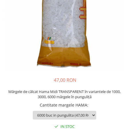
Plastilină
Vopsele
Biciclete si Triciclete
Biciclete
Accesorii
Biciclete VIKING
Biciclete Viking Challange
Biciclete Viking Explorer
Diverse
Triciclete
Camere Senzoriale
47,00 RON
Amenajări camere senzoriale
Mărgele de călcat Hama Midi TRANSPARENT în variantele de 1000,
Echipamente camere senzoriale
3000, 6000 mărgele în punguliță
Oferte pentru Camere Senzoriale
Cantitate margele HAMA
:
Creativitate si indemanare
Cuburi și cărămizi
Instrumente muzicale
IN STOC