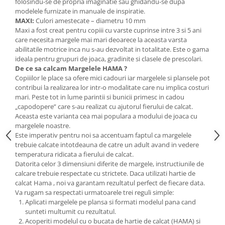
Stimulare olfactivă
folosindu-se de propria imaginatie sau ghidandu-se dupa
modelele furnizate in manuale de inspiratie.
Stimulare tactila
MAXI:
Culori amestecate – diametru 10 mm
Stimulare vizuala
Maxi a fost creat pentru copiii cu varste cuprinse intre 3 si 5 ani
care necesita margele mai mari deoarece la aceasta varsta
Terapie de integrare senzorială
abilitatile motrice inca nu s-au dezvoltat in totalitate. Este o gama
ideala pentru grupuri de joaca, gradinite si clasele de prescolari.
De ce sa calcam Margelele HAMA ?
Copiiilor le place sa ofere mici cadouri iar margelele si plansele pot
contribui la realizarea lor intr-o modalitate care nu implica costuri
mari. Peste tot in lume parintii si bunicii primesc in cadou
„capodopere” care s-au realizat cu ajutorul fierului de calcat.
Aceasta este varianta cea mai populara a modului de joaca cu
margelele noastre.
Este imperativ pentru noi sa accentuam faptul ca margelele
trebuie calcate intotdeauna de catre un adult avand in vedere
temperatura ridicata a fierului de calcat.
Datorita celor 3 dimensiuni diferite de margele, instructiunile de
calcare trebuie respectate cu strictete. Daca utilizati hartie de
calcat Hama , noi va garantam rezultatul perfect de fiecare data.
Va rugam sa respectati urmatoarele trei reguli simple:
Aplicati margelele pe plansa si formati modelul pana cand
sunteti multumit cu rezultatul.
Acoperiti modelul cu o bucata de hartie de calcat (HAMA) si