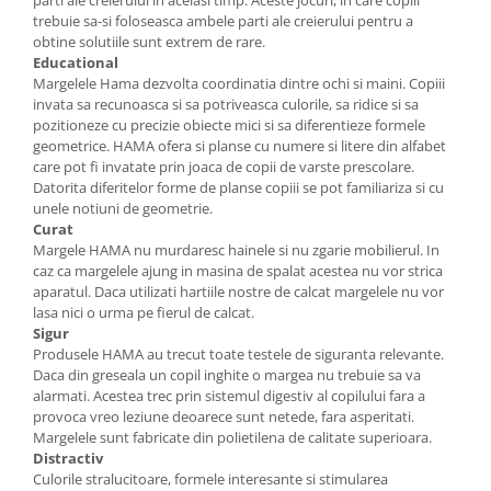
parti ale creierului in acelasi timp. Aceste jocuri, in care copiii
trebuie sa-si foloseasca ambele parti ale creierului pentru a
obtine solutiile sunt extrem de rare.
Educational
Margelele Hama dezvolta coordinatia dintre ochi si maini. Copiii
invata sa recunoasca si sa potriveasca culorile, sa ridice si sa
pozitioneze cu precizie obiecte mici si sa diferentieze formele
geometrice. HAMA ofera si planse cu numere si litere din alfabet
care pot fi invatate prin joaca de copii de varste prescolare.
Datorita diferitelor forme de planse copiii se pot familiariza si cu
unele notiuni de geometrie.
Curat
Margele HAMA nu murdaresc hainele si nu zgarie mobilierul. In
caz ca margelele ajung in masina de spalat acestea nu vor strica
aparatul. Daca utilizati hartiile nostre de calcat margelele nu vor
lasa nici o urma pe fierul de calcat.
Sigur
Produsele HAMA au trecut toate testele de siguranta relevante.
Daca din greseala un copil inghite o margea nu trebuie sa va
alarmati. Acestea trec prin sistemul digestiv al copilului fara a
provoca vreo leziune deoarece sunt netede, fara asperitati.
Margelele sunt fabricate din polietilena de calitate superioara.
Distractiv
Culorile stralucitoare, formele interesante si stimularea