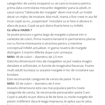
categoriilor de varsta incepand cu cei care isi incearca pentru
Lumini si culori
prima data controlarea miscarilor degetelor pana la adulti, in
Magnetism
cazul carora “tablourile din margele” devin mai mult un hobbi
Matematica
decat un mijloc de invatare. Mai mult, Hama a fost creat in asa fel
incat copiii sa nu „suspecteze” niciodata ca ar face si altceva in
Pregătire pentru școală
afara de joaca. Copiii se pot distra foarte bine cu HAMA.
Pregătirea scrierii de mână
Ce ofera HAMA ?
Se poate procura o gama larga de margele si planse intr-o
Secventialitate
varietate de culori, firma noastra lansand in permanenta planse
Sortare si numarare
noi cu forme interesante si atractive pentru a mentine
Stiinte
conceptual HAMA actualizat. In gama noastra de margele
distingem 3 marimi diferite dupa cum urmeaza:
Mărgele de călcat HAMA
MINI:
48 de culori – diametru de 2,5 mm
Hama Maxi Sticks
Datorita dimensiunii mici ale margelelor se pot realiza imagini
detailate si sofisticate, in functie de imaginatia fiecaruia. Foarte
Margele HAMA MAXI
multi adulti lucreaza cu aceaste margele in loc de crosetare sau
Mărgele HAMA MIDI
brodare.
Mărgele HAMA MINI
Este recomandat categoriei de varsta de peste 10 ani.
MIDI:
55 de culori – diametru de 5 mm
Perceperea timpului - TimeTimer
Aceasta dimensiune este cea mai populara pentru toate
Stimulare senzoriala
categoriile de varsta. Se recomanda persoanelor peste 5 ani.
Copiii si adultii se pot distra la fel de bine cu micile margele din
Stimulare auditiva
plastic indiferent daca le leaga impreuna, le aplica sau le calca,