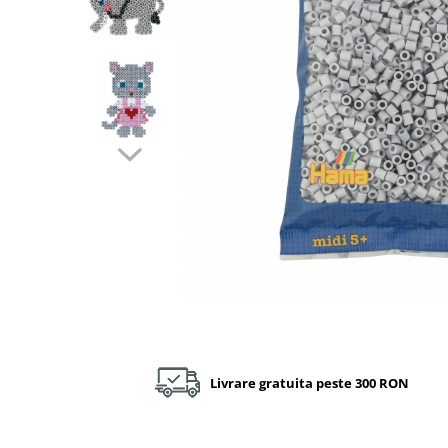
Plastilină
Vopsele
Biciclete si Triciclete
Biciclete
Accesorii
Biciclete VIKING
Biciclete Viking Challange
Biciclete Viking Explorer
Diverse
Triciclete
Camere Senzoriale
Amenajări camere senzoriale
Echipamente camere senzoriale
Oferte pentru Camere Senzoriale
Creativitate si indemanare
Livrare gratuita peste 300 RON
Cuburi și cărămizi
Instrumente muzicale