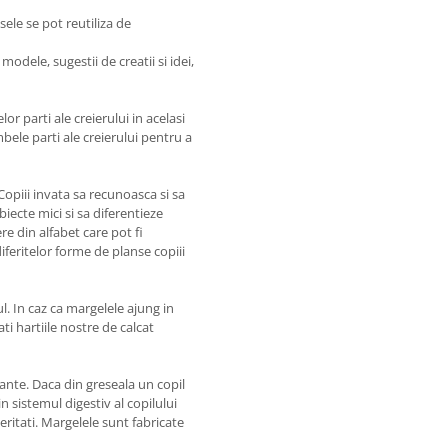
sele se pot reutiliza de
odele, sugestii de creatii si idei,
r parti ale creierului in acelasi
mbele parti ale creierului pentru a
opiii invata sa recunoasca si sa
biecte mici si sa diferentieze
e din alfabet care pot fi
iferitelor forme de planse copiii
. In caz ca margelele ajung in
ti hartiile nostre de calcat
ante. Daca din greseala un copil
n sistemul digestiv al copilului
ritati. Margelele sunt fabricate