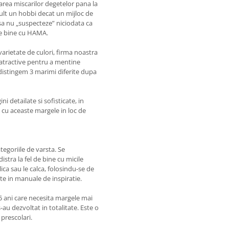
area miscarilor degetelor pana la
mult un hobbi decat un mijloc de
 sa nu „suspecteze” niciodata ca
rte bine cu HAMA.
arietate de culori, firma noastra
atractive pentru a mentine
istingem 3 marimi diferite dupa
i detailate si sofisticate, in
a cu aceaste margele in loc de
egoriile de varsta. Se
istra la fel de bine cu micile
ica sau le calca, folosindu-se de
e in manuale de inspiratie.
 5 ani care necesita margele mai
-au dezvoltat in totalitate. Este o
 prescolari.