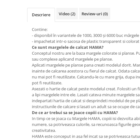
Jucarii de constructii
Puzzle
Video
(2)
Review-uri
(0)
Descriere
Dezvoltare cognitiva
Jocuri matematice
Contine:
- disponibil în variantele de 1000, 3000 și 6000 buc mărge
Jucării de sortare
- impachetat intr-o sacosa de plastic transparent si colorat
Dezvoltare psihomotrica
Ce sunt
margelele de calcat
HAMA?
Conceptul nostru are la baza margele colorate si planse. Pu
Dezvoltare proprioceptiva
sau complexe aplicand margelele pe planse.
Dezvoltare vestibulara
Aplicati margelele pe planse pana creati modelul dorit. Ma
inainte de calcarea acestora cu fierul de calcat. Odata calcat
Echilibru
nu mai pot fi reutilizate. Calcandu-le cu mare grija, dupa 
Jucarii de echilibru
pot fi reutilizate.
Mingi terapeutice
Asezati o hartie de calcat peste modelul creat. Folositi un f
a lipi margelele intre ele. Lasati cateva minute margelele s
Module din burete
indepartati hartia de calcat si desprindeti modelul de pe pl
Motricitate fina
instructiunile de calcare si lasati un adult sa se ocupe de ca
Motricitate grosiera
De ce ar trebui sa se joace copiii cu HAMA?
In timp ce se joaca cu Margele HAMA, copiii isi dezvolta abil
Recunoasterea formelor
numere, sa potriveasca culorile, sa recunoasca figurile geom
Saltele
creativitatea.
HAMA este conceput in asa fel incat sa se potriveasca tutur
Trasee de motricitate