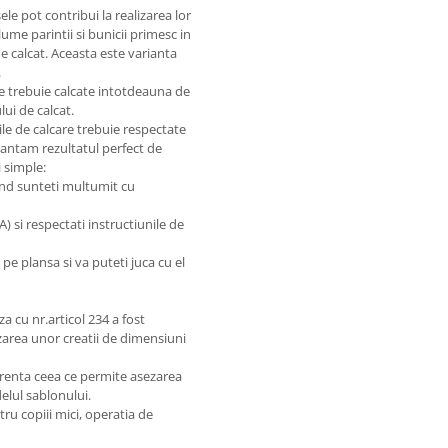
ele pot contribui la realizarea lor
lume parintii si bunicii primesc in
e calcat. Aceasta este varianta
.
e trebuie calcate intotdeauna de
ui de calcat.
ile de calcare trebuie respectate
arantam rezultatul perfect de
 simple:
and sunteti multumit cu
 si respectati instructiunile de
pe plansa si va puteti juca cu el
a cu nr.articol 234 a fost
izarea unor creatii de dimensiuni
parenta ceea ce permite asezarea
elul sablonului.
u copiii mici, operatia de