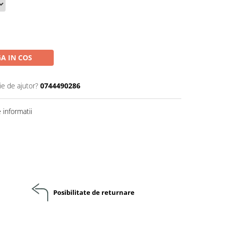
A IN COS
ie de ajutor?
0744490286
informatii
Posibilitate de returnare