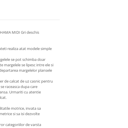
le HAMA MIDI Gri deschis
teti realiza atat modele simple
rgelele se pot schimba doar
e margelele se lipesc intre ele si
indepartarea margelelor plansele
ier de calcat de uz casnic pentru
a se raceasca dupa care
ansa. Urmariti cu atentie
lcat.
itatile motrice, invata sa
etrice si sa isi dezvolte
or categoriilor de varsta