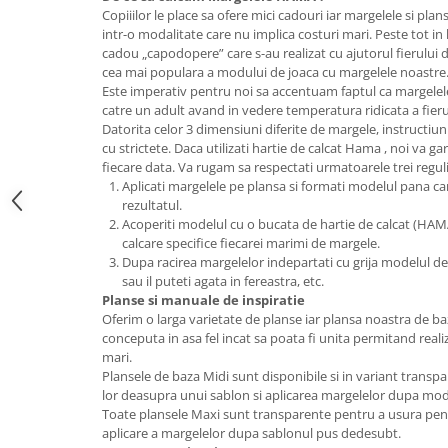
Copiiilor le place sa ofere mici cadouri iar margelele si plans
Lumini si culori
intr-o modalitate care nu implica costuri mari. Peste tot in 
Magnetism
cadou „capodopere” care s-au realizat cu ajutorul fierului d
Matematica
cea mai populara a modului de joaca cu margelele noastre
Este imperativ pentru noi sa accentuam faptul ca margelel
Pregătire pentru școală
catre un adult avand in vedere temperatura ridicata a fierul
Pregătirea scrierii de mână
Datorita celor 3 dimensiuni diferite de margele, instructiun
cu strictete. Daca utilizati hartie de calcat Hama , noi va g
Secventialitate
fiecare data. Va rugam sa respectati urmatoarele trei reguli
Sortare si numarare
Aplicati margelele pe plansa si formati modelul pana c
Stiinte
rezultatul.
Acoperiti modelul cu o bucata de hartie de calcat (HAMA)
Mărgele de călcat HAMA
calcare specifice fiecarei marimi de margele.
Hama Maxi Sticks
Dupa racirea margelelor indepartati cu grija modelul de 
sau il puteti agata in fereastra, etc.
Margele HAMA MAXI
Planse si manuale de inspiratie
Mărgele HAMA MIDI
Oferim o larga varietate de planse iar plansa noastra de baz
Mărgele HAMA MINI
conceputa in asa fel incat sa poata fi unita permitand real
mari.
Perceperea timpului - TimeTimer
Plansele de baza Midi sunt disponibile si in variant trans
Stimulare senzoriala
lor deasupra unui sablon si aplicarea margelelor dupa mod
Toate plansele Maxi sunt transparente pentru a usura pentr
Stimulare auditiva
aplicare a margelelor dupa sablonul pus dedesubt.