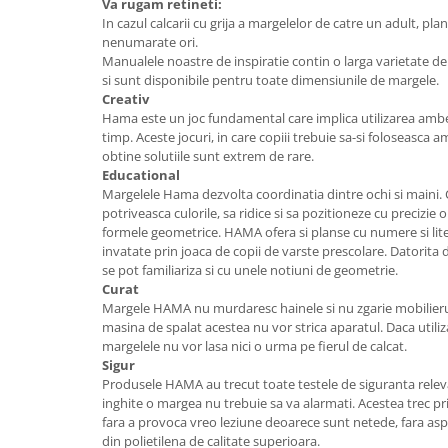
Stimulare olfactivă
Va rugam retineti:
In cazul calcarii cu grija a margelelor de catre un adult, plan
Stimulare tactila
nenumarate ori.
Stimulare vizuala
Manualele noastre de inspiratie contin o larga varietate de m
Terapie de integrare senzorială
si sunt disponibile pentru toate dimensiunile de margele.
Creativ
Hama este un joc fundamental care implica utilizarea ambelo
timp. Aceste jocuri, in care copiii trebuie sa-si foloseasca a
obtine solutiile sunt extrem de rare.
Educational
Margelele Hama dezvolta coordinatia dintre ochi si maini. C
potriveasca culorile, sa ridice si sa pozitioneze cu precizie o
formele geometrice. HAMA ofera si planse cu numere si liter
invatate prin joaca de copii de varste prescolare. Datorita d
se pot familiariza si cu unele notiuni de geometrie.
Curat
Margele HAMA nu murdaresc hainele si nu zgarie mobilierul
masina de spalat acestea nu vor strica aparatul. Daca utiliza
margelele nu vor lasa nici o urma pe fierul de calcat.
Sigur
Produsele HAMA au trecut toate testele de siguranta relev
inghite o margea nu trebuie sa va alarmati. Acestea trec pri
fara a provoca vreo leziune deoarece sunt netede, fara aspe
din polietilena de calitate superioara.