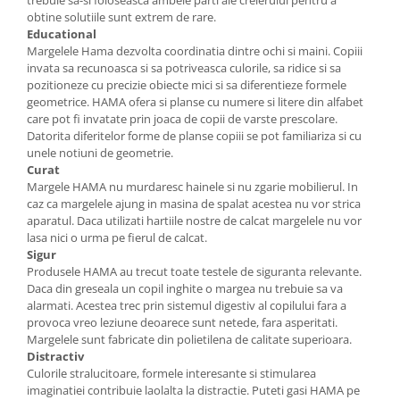
trebuie sa-si foloseasca ambele parti ale creierului pentru a
obtine solutiile sunt extrem de rare.
Educational
Margelele Hama dezvolta coordinatia dintre ochi si maini. Copiii
invata sa recunoasca si sa potriveasca culorile, sa ridice si sa
pozitioneze cu precizie obiecte mici si sa diferentieze formele
geometrice. HAMA ofera si planse cu numere si litere din alfabet
care pot fi invatate prin joaca de copii de varste prescolare.
Datorita diferitelor forme de planse copiii se pot familiariza si cu
unele notiuni de geometrie.
Curat
Margele HAMA nu murdaresc hainele si nu zgarie mobilierul. In
caz ca margelele ajung in masina de spalat acestea nu vor strica
aparatul. Daca utilizati hartiile nostre de calcat margelele nu vor
lasa nici o urma pe fierul de calcat.
Sigur
Produsele HAMA au trecut toate testele de siguranta relevante.
Daca din greseala un copil inghite o margea nu trebuie sa va
alarmati. Acestea trec prin sistemul digestiv al copilului fara a
provoca vreo leziune deoarece sunt netede, fara asperitati.
Margelele sunt fabricate din polietilena de calitate superioara.
Distractiv
Culorile stralucitoare, formele interesante si stimularea
imaginatiei contribuie laolalta la distractie. Puteti gasi HAMA pe