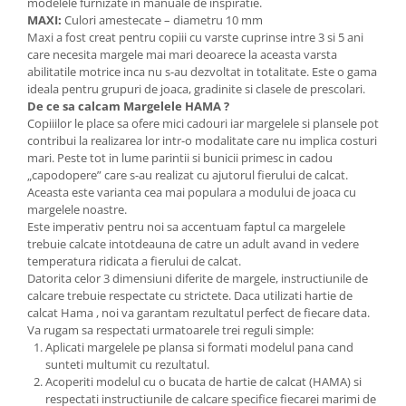
Stimulare olfactivă
modelele furnizate in manuale de inspiratie.
MAXI:
Culori amestecate – diametru 10 mm
Stimulare tactila
Maxi a fost creat pentru copiii cu varste cuprinse intre 3 si 5 ani
Stimulare vizuala
care necesita margele mai mari deoarece la aceasta varsta
abilitatile motrice inca nu s-au dezvoltat in totalitate. Este o gama
Terapie de integrare senzorială
ideala pentru grupuri de joaca, gradinite si clasele de prescolari.
De ce sa calcam Margelele HAMA ?
Copiiilor le place sa ofere mici cadouri iar margelele si plansele pot
contribui la realizarea lor intr-o modalitate care nu implica costuri
mari. Peste tot in lume parintii si bunicii primesc in cadou
„capodopere” care s-au realizat cu ajutorul fierului de calcat.
Aceasta este varianta cea mai populara a modului de joaca cu
margelele noastre.
Este imperativ pentru noi sa accentuam faptul ca margelele
trebuie calcate intotdeauna de catre un adult avand in vedere
temperatura ridicata a fierului de calcat.
Datorita celor 3 dimensiuni diferite de margele, instructiunile de
calcare trebuie respectate cu strictete. Daca utilizati hartie de
calcat Hama , noi va garantam rezultatul perfect de fiecare data.
Va rugam sa respectati urmatoarele trei reguli simple:
Aplicati margelele pe plansa si formati modelul pana cand
sunteti multumit cu rezultatul.
Acoperiti modelul cu o bucata de hartie de calcat (HAMA) si
respectati instructiunile de calcare specifice fiecarei marimi de