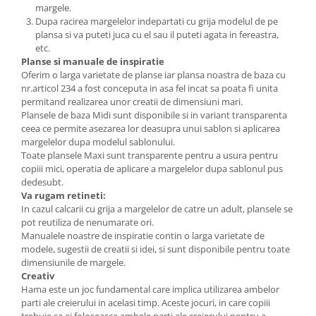
margele.
Dupa racirea margelelor indepartati cu grija modelul de pe
plansa si va puteti juca cu el sau il puteti agata in fereastra,
etc.
Planse si manuale de inspiratie
Oferim o larga varietate de planse iar plansa noastra de baza cu
nr.articol 234 a fost conceputa in asa fel incat sa poata fi unita
permitand realizarea unor creatii de dimensiuni mari.
Plansele de baza Midi sunt disponibile si in variant transparenta
ceea ce permite asezarea lor deasupra unui sablon si aplicarea
margelelor dupa modelul sablonului.
Toate plansele Maxi sunt transparente pentru a usura pentru
copiii mici, operatia de aplicare a margelelor dupa sablonul pus
dedesubt.
Va rugam retineti:
In cazul calcarii cu grija a margelelor de catre un adult, plansele se
pot reutiliza de nenumarate ori.
Manualele noastre de inspiratie contin o larga varietate de
modele, sugestii de creatii si idei, si sunt disponibile pentru toate
dimensiunile de margele.
Creativ
Hama este un joc fundamental care implica utilizarea ambelor
parti ale creierului in acelasi timp. Aceste jocuri, in care copiii