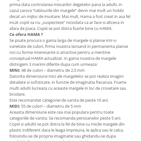
prima data controlarea miscarilor degetelor pana la adulti, in
Lumini si culori
cazul carora “tablourile din margele” devin mai mult un hobbi
Magnetism
decat un mijloc de invatare. Mai mult, Hama a fost creat in asa fel
Matematica
incat copiii sa nu „suspecteze” niciodata ca ar face si altceva in
afara de joaca. Copiii se pot distra foarte bine cu HAMA.
Pregătire pentru școală
Ce ofera HAMA ?
Pregătirea scrierii de mână
Se poate procura o gama larga de margele si planse intr-o
varietate de culori, firma noastra lansand in permanenta planse
Secventialitate
noi cu forme interesante si atractive pentru a mentine
Sortare si numarare
conceptual HAMA actualizat. In gama noastra de margele
Stiinte
distingem 3 marimi diferite dupa cum urmeaza:
MINI:
48 de culori – diametru de 2,5 mm
Mărgele de călcat HAMA
Datorita dimensiunii mici ale margelelor se pot realiza imagini
Hama Maxi Sticks
detailate si sofisticate, in functie de imaginatia fiecaruia. Foarte
multi adulti lucreaza cu aceaste margele in loc de crosetare sau
Margele HAMA MAXI
brodare.
Mărgele HAMA MIDI
Este recomandat categoriei de varsta de peste 10 ani.
Mărgele HAMA MINI
MIDI:
55 de culori – diametru de 5 mm
Aceasta dimensiune este cea mai populara pentru toate
Perceperea timpului - TimeTimer
categoriile de varsta. Se recomanda persoanelor peste 5 ani.
Stimulare senzoriala
Copiii si adultii se pot distra la fel de bine cu micile margele din
plastic indiferent daca le leaga impreuna, le aplica sau le calca,
Stimulare auditiva
folosindu-se de propria imaginatie sau ghidandu-se dupa