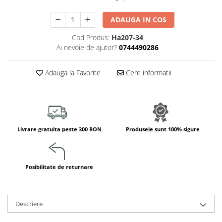
Jucarii de constructii
Puzzle
ADAUGA IN COS
Dezvoltare cognitiva
Cod Produs:
Ha207-34
Jocuri matematice
Ai nevoie de ajutor?
0744490286
Jucării de sortare
Dezvoltare psihomotrica
Adauga la Favorite
Cere informatii
Dezvoltare proprioceptiva
Dezvoltare vestibulara
Echilibru
Jucarii de echilibru
Livrare gratuita peste 300 RON
Produsele sunt 100% sigure
Mingi terapeutice
Module din burete
Motricitate fina
Posibilitate de returnare
Motricitate grosiera
Recunoasterea formelor
Saltele
Descriere
Trasee de motricitate