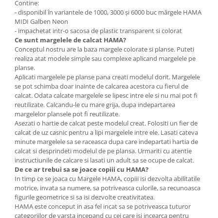
Contine:
Wellness
- disponibil în variantele de 1000, 3000 și 6000 buc mărgele HAMA
Diverse jucarii educative
MIDI Galben Neon
- impachetat intr-o sacosa de plastic transparent si colorat
Apa si nisip
Ce sunt
margelele de calcat
HAMA?
Dezvoltarea limbajului
Conceptul nostru are la baza margele colorate si planse. Puteti
realiza atat modele simple sau complexe aplicand margelele pe
Figurine
planse.
Mobilier gradinita
Aplicati margelele pe planse pana creati modelul dorit. Margelele
Montessori
se pot schimba doar inainte de calcarea acestora cu fierul de
calcat. Odata calcate margelele se lipesc intre ele si nu mai pot fi
Spații de joacă
reutilizate. Calcandu-le cu mare grija, dupa indepartarea
Educatie inovativa
margelelor plansele pot fi reutilizate.
Asezati o hartie de calcat peste modelul creat. Folositi un fier de
Anatomie
calcat de uz casnic pentru a lipi margelele intre ele. Lasati cateva
Comunicare
minute margelele sa se raceasca dupa care indepartati hartia de
calcat si desprindeti modelul de pe plansa. Urmariti cu atentie
Dezvoltare timpurie
instructiunile de calcare si lasati un adult sa se ocupe de calcat.
Experimente
De ce ar trebui sa se joace copiii cu HAMA?
Forme
In timp ce se joaca cu Margele HAMA, copiii isi dezvolta abilitatile
motrice, invata sa numere, sa potriveasca culorile, sa recunoasca
Joc imaginativ
figurile geometrice si sa isi dezvolte creativitatea.
Jucării interactive
HAMA este conceput in asa fel incat sa se potriveasca tuturor
Lumina
categoriilor de varsta incepand cu cei care isi incearca pentru