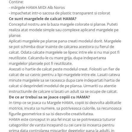
Contine:
Wellness
- mărgele HAMA MIDI Alb Noros
Diverse jucarii educative
- impachetat intr-o sacosa de plastic transparent si colorat
Ce sunt
margelele de calcat
HAMA?
Apa si nisip
Conceptul nostru are la baza margele colorate si planse. Puteti
Dezvoltarea limbajului
realiza atat modele simple sau complexe aplicand margelele pe
planse.
Figurine
Aplicati margelele pe planse pana creati modelul dorit. Margelele
Mobilier gradinita
se pot schimba doar inainte de calcarea acestora cu fierul de
Montessori
calcat. Odata calcate margelele se lipesc intre ele si nu mai pot fi
reutilizate. Calcandu-le cu mare grija, dupa indepartarea
Spații de joacă
margelelor plansele pot fi reutilizate.
Educatie inovativa
Asezati o hartie de calcat peste modelul creat. Folositi un fier de
calcat de uz casnic pentru a lipi margelele intre ele. Lasati cateva
Anatomie
minute margelele sa se raceasca dupa care indepartati hartia de
Comunicare
calcat si desprindeti modelul de pe plansa. Urmariti cu atentie
instructiunile de calcare si lasati un adult sa se ocupe de calcat.
Dezvoltare timpurie
De ce ar trebui sa se joace copiii cu HAMA?
Experimente
In timp ce se joaca cu Margele HAMA, copiii isi dezvolta abilitatile
Forme
motrice, invata sa numere, sa potriveasca culorile, sa recunoasca
figurile geometrice si sa isi dezvolte creativitatea.
Joc imaginativ
HAMA este conceput in asa fel incat sa se potriveasca tuturor
Jucării interactive
categoriilor de varsta incepand cu cei care isi incearca pentru
Lumina
prima data controlarea miscarilor degetelor pana la adulti, in