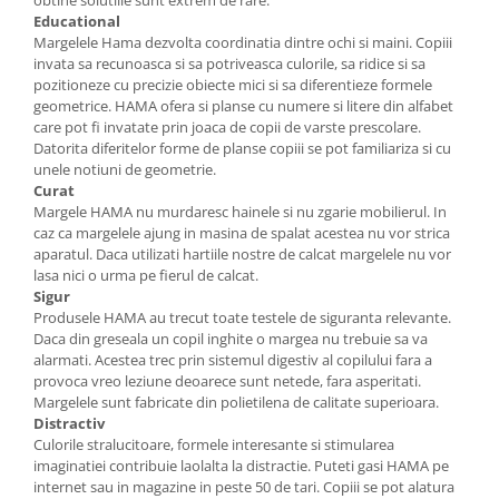
obtine solutiile sunt extrem de rare.
Educational
Margelele Hama dezvolta coordinatia dintre ochi si maini. Copiii
invata sa recunoasca si sa potriveasca culorile, sa ridice si sa
pozitioneze cu precizie obiecte mici si sa diferentieze formele
geometrice. HAMA ofera si planse cu numere si litere din alfabet
care pot fi invatate prin joaca de copii de varste prescolare.
Datorita diferitelor forme de planse copiii se pot familiariza si cu
unele notiuni de geometrie.
Curat
Margele HAMA nu murdaresc hainele si nu zgarie mobilierul. In
caz ca margelele ajung in masina de spalat acestea nu vor strica
aparatul. Daca utilizati hartiile nostre de calcat margelele nu vor
lasa nici o urma pe fierul de calcat.
Sigur
Produsele HAMA au trecut toate testele de siguranta relevante.
Daca din greseala un copil inghite o margea nu trebuie sa va
alarmati. Acestea trec prin sistemul digestiv al copilului fara a
provoca vreo leziune deoarece sunt netede, fara asperitati.
Margelele sunt fabricate din polietilena de calitate superioara.
Distractiv
Culorile stralucitoare, formele interesante si stimularea
imaginatiei contribuie laolalta la distractie. Puteti gasi HAMA pe
internet sau in magazine in peste 50 de tari. Copiii se pot alatura