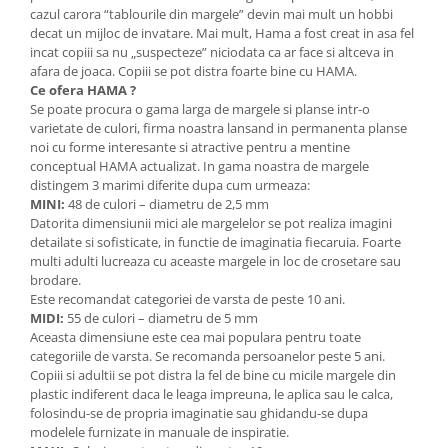
cazul carora “tablourile din margele” devin mai mult un hobbi
Lumini si culori
decat un mijloc de invatare. Mai mult, Hama a fost creat in asa fel
Magnetism
incat copiii sa nu „suspecteze” niciodata ca ar face si altceva in
Matematica
afara de joaca. Copiii se pot distra foarte bine cu HAMA.
Ce ofera HAMA ?
Pregătire pentru școală
Se poate procura o gama larga de margele si planse intr-o
Pregătirea scrierii de mână
varietate de culori, firma noastra lansand in permanenta planse
noi cu forme interesante si atractive pentru a mentine
Secventialitate
conceptual HAMA actualizat. In gama noastra de margele
Sortare si numarare
distingem 3 marimi diferite dupa cum urmeaza:
Stiinte
MINI:
48 de culori – diametru de 2,5 mm
Datorita dimensiunii mici ale margelelor se pot realiza imagini
Mărgele de călcat HAMA
detailate si sofisticate, in functie de imaginatia fiecaruia. Foarte
Hama Maxi Sticks
multi adulti lucreaza cu aceaste margele in loc de crosetare sau
brodare.
Margele HAMA MAXI
Este recomandat categoriei de varsta de peste 10 ani.
Mărgele HAMA MIDI
MIDI:
55 de culori – diametru de 5 mm
Mărgele HAMA MINI
Aceasta dimensiune este cea mai populara pentru toate
categoriile de varsta. Se recomanda persoanelor peste 5 ani.
Perceperea timpului - TimeTimer
Copiii si adultii se pot distra la fel de bine cu micile margele din
Stimulare senzoriala
plastic indiferent daca le leaga impreuna, le aplica sau le calca,
folosindu-se de propria imaginatie sau ghidandu-se dupa
Stimulare auditiva
modelele furnizate in manuale de inspiratie.