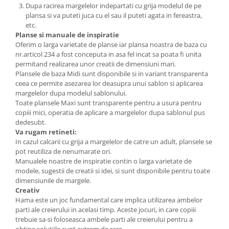
Dupa racirea margelelor indepartati cu grija modelul de pe
plansa si va puteti juca cu el sau il puteti agata in fereastra,
etc.
Planse si manuale de inspiratie
Oferim o larga varietate de planse iar plansa noastra de baza cu
nr.articol 234 a fost conceputa in asa fel incat sa poata fi unita
permitand realizarea unor creatii de dimensiuni mari.
Plansele de baza Midi sunt disponibile si in variant transparenta
ceea ce permite asezarea lor deasupra unui sablon si aplicarea
margelelor dupa modelul sablonului.
Toate plansele Maxi sunt transparente pentru a usura pentru
copiii mici, operatia de aplicare a margelelor dupa sablonul pus
dedesubt.
Va rugam retineti:
In cazul calcarii cu grija a margelelor de catre un adult, plansele se
pot reutiliza de nenumarate ori.
Manualele noastre de inspiratie contin o larga varietate de
modele, sugestii de creatii si idei, si sunt disponibile pentru toate
dimensiunile de margele.
Creativ
Hama este un joc fundamental care implica utilizarea ambelor
parti ale creierului in acelasi timp. Aceste jocuri, in care copiii
trebuie sa-si foloseasca ambele parti ale creierului pentru a