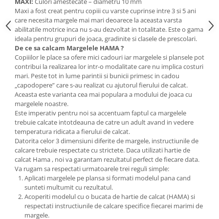
Stimulare olfactivă
MAXI:
Culori amestecate – diametru 10 mm
Maxi a fost creat pentru copiii cu varste cuprinse intre 3 si 5 ani
Stimulare tactila
care necesita margele mai mari deoarece la aceasta varsta
Stimulare vizuala
abilitatile motrice inca nu s-au dezvoltat in totalitate. Este o gama
ideala pentru grupuri de joaca, gradinite si clasele de prescolari.
Terapie de integrare senzorială
De ce sa calcam Margelele HAMA ?
Copiiilor le place sa ofere mici cadouri iar margelele si plansele pot
contribui la realizarea lor intr-o modalitate care nu implica costuri
mari. Peste tot in lume parintii si bunicii primesc in cadou
„capodopere” care s-au realizat cu ajutorul fierului de calcat.
Aceasta este varianta cea mai populara a modului de joaca cu
margelele noastre.
Este imperativ pentru noi sa accentuam faptul ca margelele
trebuie calcate intotdeauna de catre un adult avand in vedere
temperatura ridicata a fierului de calcat.
Datorita celor 3 dimensiuni diferite de margele, instructiunile de
calcare trebuie respectate cu strictete. Daca utilizati hartie de
calcat Hama , noi va garantam rezultatul perfect de fiecare data.
Va rugam sa respectati urmatoarele trei reguli simple:
Aplicati margelele pe plansa si formati modelul pana cand
sunteti multumit cu rezultatul.
Acoperiti modelul cu o bucata de hartie de calcat (HAMA) si
respectati instructiunile de calcare specifice fiecarei marimi de
margele.