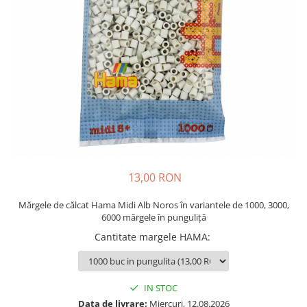
Plastilină
Vopsele
Biciclete si Triciclete
Biciclete
Accesorii
Biciclete VIKING
Biciclete Viking Challange
Biciclete Viking Explorer
Diverse
Triciclete
13,00 RON
Camere Senzoriale
Amenajări camere senzoriale
Mărgele de călcat Hama Midi Alb Noros în variantele de 1000, 3000,
6000 mărgele în punguliță
Echipamente camere senzoriale
Cantitate margele HAMA
:
Oferte pentru Camere Senzoriale
Creativitate si indemanare
Cuburi și cărămizi
IN STOC
Instrumente muzicale
Data de livrare:
Miercuri, 12.08.2026