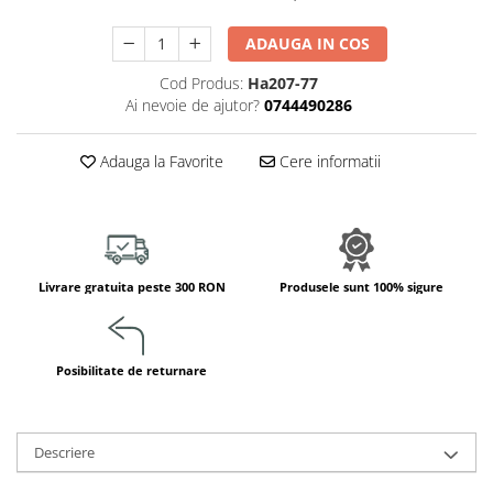
Jucarii de constructii
Puzzle
ADAUGA IN COS
Dezvoltare cognitiva
Cod Produs:
Ha207-77
Jocuri matematice
Ai nevoie de ajutor?
0744490286
Jucării de sortare
Dezvoltare psihomotrica
Adauga la Favorite
Cere informatii
Dezvoltare proprioceptiva
Dezvoltare vestibulara
Echilibru
Jucarii de echilibru
Livrare gratuita peste 300 RON
Produsele sunt 100% sigure
Mingi terapeutice
Module din burete
Motricitate fina
Posibilitate de returnare
Motricitate grosiera
Recunoasterea formelor
Saltele
Descriere
Trasee de motricitate