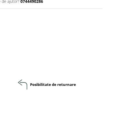
e de ajutor?
0744490286
Posibilitate de returnare