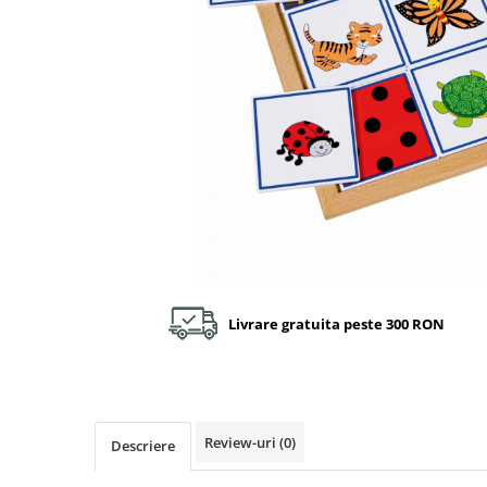
Plastilină
Vopsele
Biciclete si Triciclete
Biciclete
Accesorii
Biciclete VIKING
Biciclete Viking Challange
Biciclete Viking Explorer
Diverse
Triciclete
Camere Senzoriale
Livrare gratuita peste 300 RON
Amenajări camere senzoriale
Echipamente camere senzoriale
Oferte pentru Camere Senzoriale
Creativitate si indemanare
Cuburi și cărămizi
Review-uri
(0)
Descriere
Instrumente muzicale