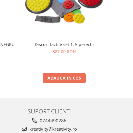
I NEGRU
Discuri tactile set 1, 5 perechi
Set de 250
387,00 RON
ADAUGA IN COS
SUPORT CLIENTI
0744490286
kreativity@kreativity.ro