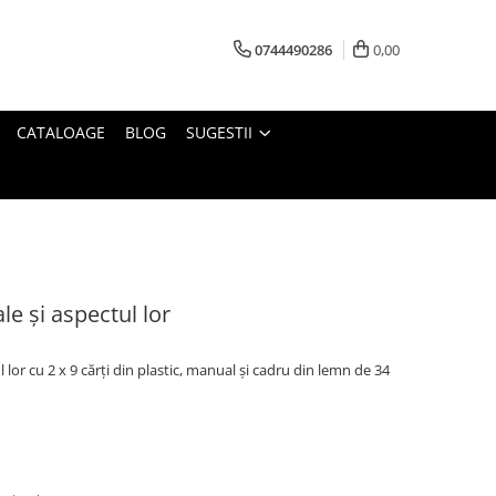
0744490286
0,00
CATALOAGE
BLOG
SUGESTII
le și aspectul lor
 lor cu 2 x 9 cărți din plastic, manual și cadru din lemn de 34