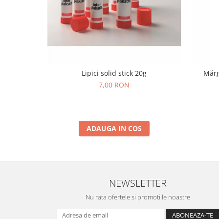
Wellness
Diverse jucarii educative
Apa si nisip
Dezvoltarea limbajului
Figurine
Lipici solid stick 20g
Mărg
Mobilier gradinita
7,00 RON
Montessori
Spații de joacă
Educatie inovativa
Anatomie
ADAUGA IN COS
Comunicare
Dezvoltare timpurie
Experimente
Forme
NEWSLETTER
Joc imaginativ
Nu rata ofertele si promotiile noastre
Jucării interactive
Lumina