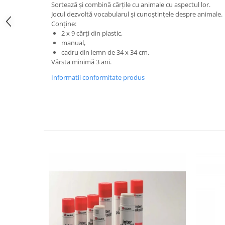
Sortează și combină cărțile cu animale cu aspectul lor.
Jucarii de constructii
Jocul dezvoltă vocabularul și cunoștințele despre animale.
Puzzle
Conține:
Dezvoltare cognitiva
2 x 9 cărți din plastic,
manual,
Jocuri matematice
cadru din lemn de 34 x 34 cm.
Jucării de sortare
Vârsta minimă 3 ani.
Dezvoltare psihomotrica
Informatii conformitate produs
Dezvoltare proprioceptiva
Dezvoltare vestibulara
Echilibru
Jucarii de echilibru
Mingi terapeutice
Module din burete
Motricitate fina
Motricitate grosiera
Recunoasterea formelor
Saltele
Trasee de motricitate