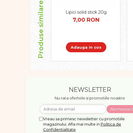
Produse similare
Dezvoltarea limbajului
Figurine
Lipici solid stick 20g
Mobilier gradinita
7,00 RON
Montessori
Spații de joacă
Educatie inovativa
Adauga in cos
Anatomie
Comunicare
Dezvoltare timpurie
Experimente
Forme
Joc imaginativ
NEWSLETTER
Jucării interactive
Nu rata ofertele si promotiile noastre
Lumina
Lumini si culori
Magnetism
Vreau sa primesc newsletter cu promotiile
Matematica
magazinului. Afla mai multe in
Politica de
Pregătire pentru școală
Confidentialitate