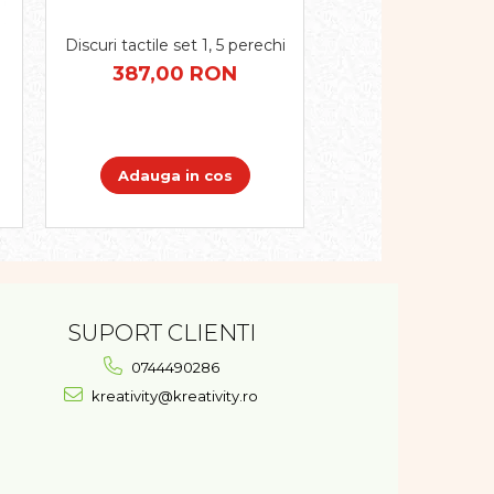
Discuri tactile set 1, 5 perechi
Set de 250 buc
geometrice Moz
387,00 RON
plastic
87,00 R
Adauga in cos
Adauga in 
SUPORT CLIENTI
0744490286
kreativity@kreativity.ro