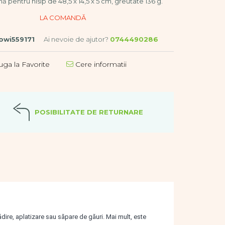
 pentru nisip de 48,5 x 14,5 x 5 cm, greutate 136 g.
owi559171
Ai nevoie de ajutor?
0744490286
ga la Favorite
Cere informatii
POSIBILITATE DE RETURNARE
ădire, aplatizare sau săpare de găuri.
Mai mult, este