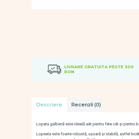
Vopsele
Biciclete si Triciclete
Biciclete
Accesorii
Biciclete VIKING
Biciclete Viking Challange
Biciclete Viking Explorer
Diverse
Triciclete
LIVRARE GRATUITA PESTE 300
Camere Senzoriale
RON
Amenajări camere senzoriale
Echipamente camere senzoriale
Oferte pentru Camere Senzoriale
Creativitate si indemanare
Descriere
Review-uri
(0)
Cuburi și cărămizi
Instrumente muzicale
Lopata galbenă este ideală aât pentru fete cât și pentru băi
Jucarii de constructii
Puzzle
Lopeata este foarte robustă, ușoară și stabilă, astfel încât