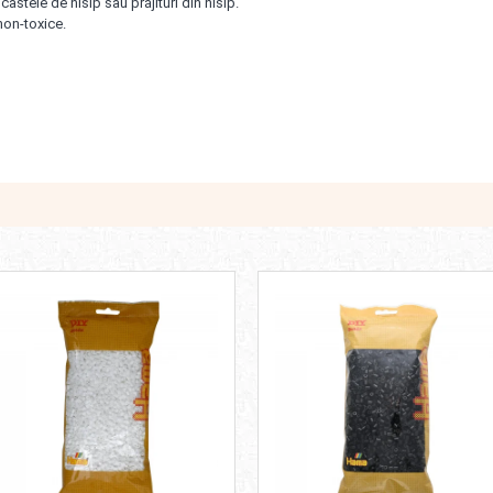
castele de nisip sau prăjituri din nisip.
 non-toxice.