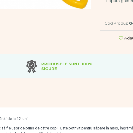
Lopată galbenă
Cod Produs:
G
Adau
PRODUSELE SUNT 100%
SIGURE
eți de la 12 luni.
 să fie ușor de prins de către copii.
Este potrivit pentru săpare în nisip, îngrăm