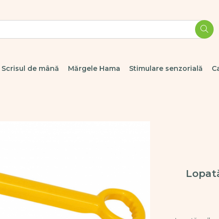
Scrisul de mână
Mărgele Hama
Stimulare senzorială
C
Lopată