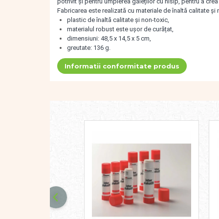
potrivit și pentru umplerea găleților cu nisip, pentru a crea 
Dezvoltare cognitiva
Fabricarea este realizată cu materiale de înaltă calitate și
Jocuri matematice
plastic de înaltă calitate și non-toxic,
materialul robust este ușor de curățat,
Jucării de sortare
dimensiuni: 48,5 x 14,5 x 5 cm,
Dezvoltare psihomotrica
greutate: 136 g.
Dezvoltare proprioceptiva
Informatii conformitate produs
Dezvoltare vestibulara
Echilibru
Jucarii de echilibru
Mingi terapeutice
Module din burete
Motricitate fina
Motricitate grosiera
Recunoasterea formelor
Saltele
Trasee de motricitate
Wellness
Diverse jucarii educative
Apa si nisip