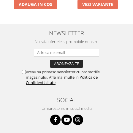
ADAUGA IN COS
VEZI VARIANTE
Lumini si culori
Magnetism
Matematica
Pregătire pentru școală
NEWSLETTER
Pregătirea scrierii de mână
Nu rata ofertele si promotiile noastre
Secventialitate
Sortare si numarare
Stiinte
Mărgele de călcat HAMA
Vreau sa primesc newsletter cu promotiile
Hama Maxi Sticks
magazinului. Afla mai multe in
Politica de
Confidentialitate
Margele HAMA MAXI
Mărgele HAMA MIDI
SOCIAL
Mărgele HAMA MINI
Perceperea timpului - TimeTimer
Urmareste-ne in social media
Stimulare senzoriala
Stimulare auditiva