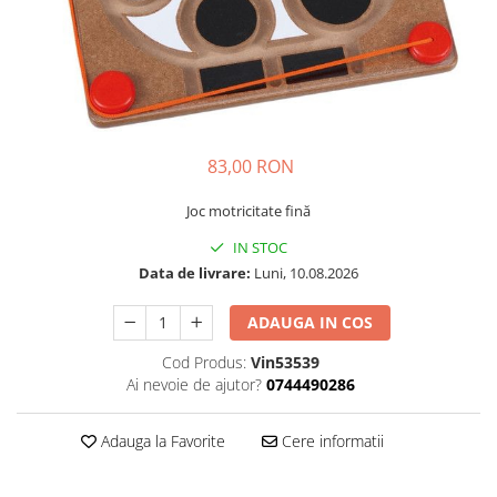
Plastilină
Vopsele
Biciclete si Triciclete
Biciclete
Accesorii
Biciclete VIKING
83,00 RON
Biciclete Viking Challange
Biciclete Viking Explorer
Joc motricitate fină
Diverse
IN STOC
Triciclete
Data de livrare:
Luni, 10.08.2026
Camere Senzoriale
ADAUGA IN COS
Amenajări camere senzoriale
Echipamente camere senzoriale
Cod Produs:
Vin53539
Ai nevoie de ajutor?
0744490286
Oferte pentru Camere Senzoriale
Creativitate si indemanare
Adauga la Favorite
Cere informatii
Cuburi și cărămizi
Instrumente muzicale