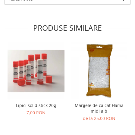
Wellness
Diverse jucarii educative
Apa si nisip
PRODUSE SIMILARE
Dezvoltarea limbajului
Figurine
Mobilier gradinita
Montessori
Spații de joacă
Educatie inovativa
Anatomie
Comunicare
Dezvoltare timpurie
Experimente
Lipici solid stick 20g
Mărgele de călcat Hama
Forme
midi alb
7,00 RON
Joc imaginativ
de la 25,00 RON
Jucării interactive
Lumina