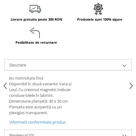
Jucarii de constructii
Puzzle
Dezvoltare cognitiva
Livrare gratuita peste 300 RON
Produsele sunt 100% sigure
Jocuri matematice
Jucării de sortare
Posibilitate de returnare
Dezvoltare psihomotrica
Dezvoltare proprioceptiva
Dezvoltare vestibulara
Descriere
Echilibru
Jucarii de echilibru
Joc motricitate fină
Disponibil în două variante: Vaca și
Mingi terapeutice
Leul. Cu creionul magnetic trebuie
Module din burete
conduse bilele în labirint.
Dimensiune planșetă: 30 x 30 cm.
Motricitate fina
Planșeta este acoperită cu un
Motricitate grosiera
plexiglas transparent.
Recunoasterea formelor
Informatii conformitate produs
Saltele
Trasee de motricitate
Review-uri
(0)