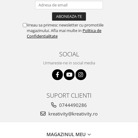
Stimulare olfactivă
Stimulare tactila
Stimulare vizuala
Terapie de integrare senzorială
Vreau sa primesc newsletter cu promotiile
magazinului. Afla mai multe in
Politica de
Confidentialitate
SOCIAL
Urmareste-ne in social media
SUPORT CLIENTI
0744490286
kreativity@kreativity.ro
MAGAZINUL MEU