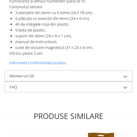
numărarea și sensul numerelor până la 10.
Wellness
Conținutul setului:
Diverse jucarii educative
3 planșete din lemn cu 6 teme (24 x 18 cm),
6 plăcuțe cu exerciții din lemn (24 x 6 cm),
Apa si nisip
40 de mărgele roșii din plastic,
Dezvoltarea limbajului
6 bețe de plastic,
suport din lemn (24 x 8 x 1 cm),
Figurine
manual de instructiuni,
Mobilier gradinita
cutie de stocare magnetică (31 x 23 x 6 cm).
Vârsta: peste 3 ani.
Montessori
Spații de joacă
Informatii conformitate produs
Educatie inovativa
Review-uri
(0)
Anatomie
FAQ
Comunicare
Dezvoltare timpurie
Experimente
Forme
PRODUSE SIMILARE
Joc imaginativ
Jucării interactive
Lumina