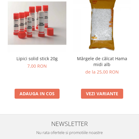
Lumini si culori
Magnetism
Matematica
Pregătire pentru școală
Pregătirea scrierii de mână
Secventialitate
Sortare si numarare
Lipici solid stick 20g
Mărgele de călcat Hama
Stiinte
midi alb
7,00 RON
Mărgele de călcat HAMA
de la 25,00 RON
Hama Maxi Sticks
Margele HAMA MAXI
ADAUGA IN COS
VEZI VARIANTE
Mărgele HAMA MIDI
Mărgele HAMA MINI
Perceperea timpului - TimeTimer
Stimulare senzoriala
NEWSLETTER
Stimulare auditiva
Nu rata ofertele si promotiile noastre