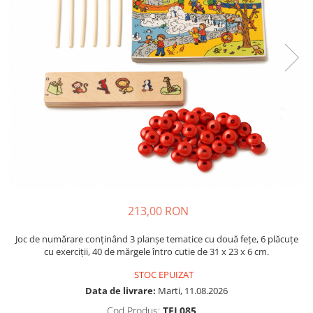
Plastilină
Vopsele
Biciclete si Triciclete
Biciclete
Accesorii
Biciclete VIKING
Biciclete Viking Challange
Biciclete Viking Explorer
Diverse
Triciclete
Camere Senzoriale
Amenajări camere senzoriale
213,00 RON
Echipamente camere senzoriale
Joc de numărare conținând 3 planșe tematice cu două fețe, 6 plăcuțe
Oferte pentru Camere Senzoriale
cu exerciții, 40 de mărgele întro cutie de 31 x 23 x 6 cm.
Creativitate si indemanare
STOC EPUIZAT
Cuburi și cărămizi
Data de livrare:
Marti, 11.08.2026
Instrumente muzicale
Cod Produs:
TFL085