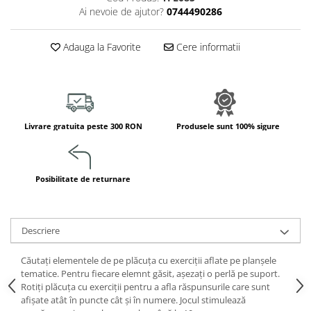
Jucarii de constructii
Ai nevoie de ajutor?
0744490286
Puzzle
Dezvoltare cognitiva
Adauga la Favorite
Cere informatii
Jocuri matematice
Jucării de sortare
Dezvoltare psihomotrica
Dezvoltare proprioceptiva
Livrare gratuita peste 300 RON
Produsele sunt 100% sigure
Dezvoltare vestibulara
Echilibru
Jucarii de echilibru
Posibilitate de returnare
Mingi terapeutice
Module din burete
Descriere
Motricitate fina
Motricitate grosiera
Căutați elementele de pe plăcuța cu exerciții aflate pe planșele
Recunoasterea formelor
tematice. Pentru fiecare elemnt găsit, așezați o perlă pe suport.
Saltele
Rotiți plăcuța cu exerciții pentru a afla răspunsurile care sunt
afișate atât în puncte cât și în numere. Jocul stimulează
Trasee de motricitate