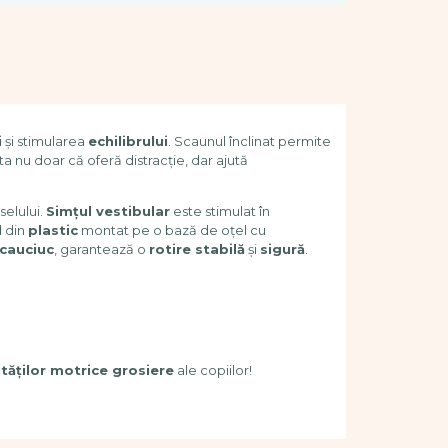
i
și stimularea
echilibrului
. Scaunul înclinat permite
a nu doar că oferă distracție, dar ajută
selului.
Simțul vestibular
este stimulat în
d din
plastic
montat pe o bază de oțel cu
cauciuc
, garantează o
rotire stabilă
și
sigură
.
ităților motrice grosiere
ale copiilor!