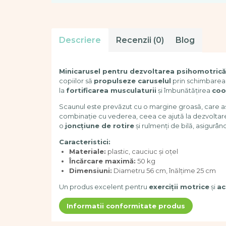
Dezvoltare cognitiva
Jocuri matematice
Jucării de sortare
Descriere
Review-uri
(0)
Blog
Dezvoltare psihomotrica
Dezvoltare proprioceptiva
Dezvoltare vestibulara
Minicarusel pentru dezvoltarea psihomotrică
copiilor să
propulseze caruselul
prin schimbarea c
Echilibru
la
fortificarea musculaturii
și îmbunătățirea
coo
Jucarii de echilibru
Scaunul este prevăzut cu o margine groasă, care asig
Mingi terapeutice
combinație cu vederea, ceea ce ajută la dezvoltar
Module din burete
o
joncțiune de rotire
și rulmenți de bilă, asigurân
Motricitate fina
Caracteristici:
Motricitate grosiera
Materiale:
plastic, cauciuc și oțel
Recunoasterea formelor
Încărcare maximă:
50 kg
Saltele
Dimensiuni:
Diametru 56 cm, înălțime 25 cm
Trasee de motricitate
Un produs excelent pentru
exerciții motrice
și
ac
Wellness
Diverse jucarii educative
Informatii conformitate produs
Apa si nisip