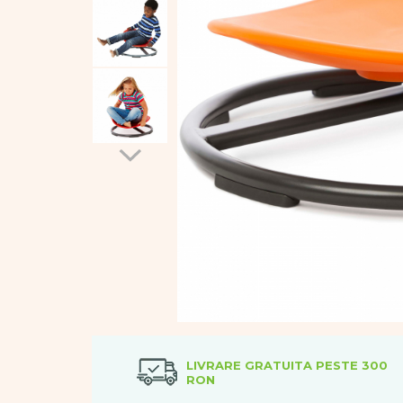
Vopsele
Biciclete si Triciclete
Biciclete
Accesorii
Biciclete VIKING
Biciclete Viking Challange
Biciclete Viking Explorer
Diverse
Triciclete
Camere Senzoriale
Amenajări camere senzoriale
Echipamente camere senzoriale
Oferte pentru Camere Senzoriale
Creativitate si indemanare
Cuburi și cărămizi
Instrumente muzicale
LIVRARE GRATUITA PESTE 300
Jucarii de constructii
RON
Puzzle