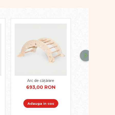
Arc de cățărare
Set de cățărare - ar
triunghi
693,00 RON
1.511,00 
Adauga in cos
Adauga in 