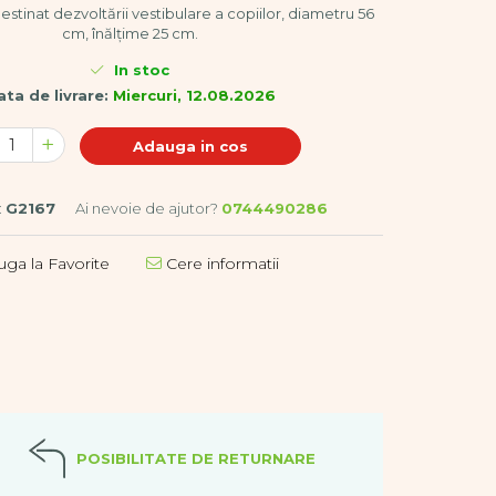
estinat dezvoltării vestibulare a copiilor, diametru 56
cm, înălțime 25 cm.
In stoc
ta de livrare:
Miercuri, 12.08.2026
Adauga in cos
:
G2167
Ai nevoie de ajutor?
0744490286
ga la Favorite
Cere informatii
POSIBILITATE DE RETURNARE