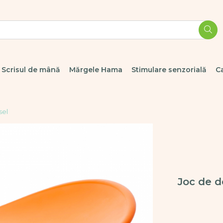
Scrisul de mână
Mărgele Hama
Stimulare senzorială
C
sel
Joc de d