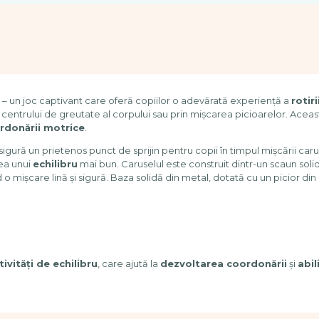
– un joc captivant care oferă copiilor o adevărată experiență a
rotiri
entrului de greutate al corpului sau prin mișcarea picioarelor. Aceast
rdonării motrice
.
ură un prietenos punct de sprijin pentru copii în timpul mișcării caru
ea unui
echilibru
mai bun. Caruselul este construit dintr-un scaun soli
d o mișcare lină și sigură. Baza solidă din metal, dotată cu un picior din
tivități de echilibru
, care ajută la
dezvoltarea coordonării
și
abil