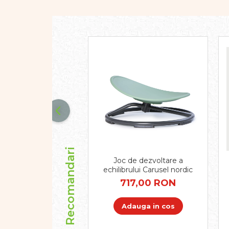
Dezvoltarea limbajului
Figurine
Mobilier gradinita
Montessori
Spații de joacă
Educatie inovativa
Anatomie
Comunicare
Dezvoltare timpurie
Experimente
Forme
Joc imaginativ
Recomandari
Jucării interactive
Joc de dezvoltare a
Lumina
echilibrului Carusel nordic
Lumini si culori
717,00 RON
Magnetism
Matematica
Adauga in cos
Pregătire pentru școală