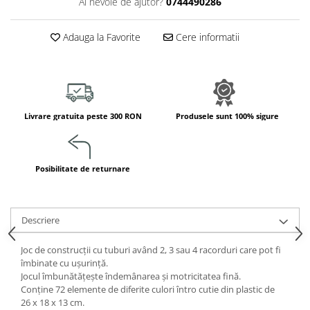
Ai nevoie de ajutor?
0744490286
Jucarii de constructii
Puzzle
Adauga la Favorite
Cere informatii
Dezvoltare cognitiva
Jocuri matematice
Jucării de sortare
Dezvoltare psihomotrica
Livrare gratuita peste 300 RON
Produsele sunt 100% sigure
Dezvoltare proprioceptiva
Dezvoltare vestibulara
Echilibru
Posibilitate de returnare
Jucarii de echilibru
Mingi terapeutice
Module din burete
Descriere
Motricitate fina
Motricitate grosiera
Joc de construcții cu tuburi având 2, 3 sau 4 racorduri care pot fi
îmbinate cu ușurință.
Recunoasterea formelor
Jocul îmbunătățește îndemânarea și motricitatea fină.
Saltele
Conține 72 elemente de diferite culori întro cutie din plastic de
26 x 18 x 13 cm.
Trasee de motricitate