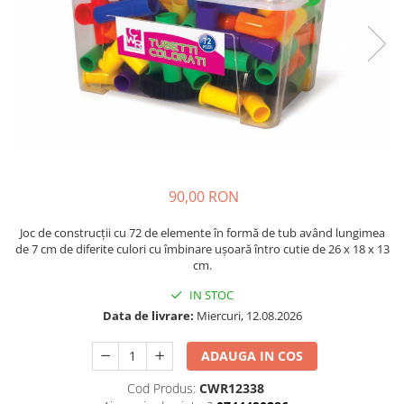
Plastilină
Vopsele
Biciclete si Triciclete
Biciclete
Accesorii
Biciclete VIKING
Biciclete Viking Challange
Biciclete Viking Explorer
Diverse
90,00 RON
Triciclete
Joc de construcții cu 72 de elemente în formă de tub având lungimea
Camere Senzoriale
de 7 cm de diferite culori cu îmbinare ușoară întro cutie de 26 x 18 x 13
cm.
Amenajări camere senzoriale
Echipamente camere senzoriale
IN STOC
Data de livrare:
Miercuri, 12.08.2026
Oferte pentru Camere Senzoriale
Creativitate si indemanare
ADAUGA IN COS
Cuburi și cărămizi
Cod Produs:
CWR12338
Instrumente muzicale