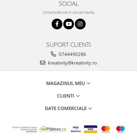
Stimulare olfactivă
SOCIAL
Stimulare tactila
Urmareste-ne in social media
Stimulare vizuala
Terapie de integrare senzorială
SUPORT CLIENTI
0744490286
kreativity@kreativity.ro
MAGAZINUL MEU
CLIENTI
DATE COMERCIALE