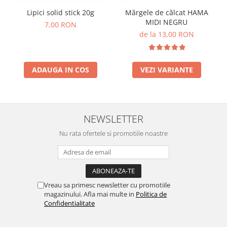
Lumini si culori
Lipici solid stick 20g
Mărgele de călcat HAMA
MIDI NEGRU
Magnetism
7,00 RON
de la 13,00 RON
Matematica
Pregătire pentru școală
Pregătirea scrierii de mână
ADAUGA IN COS
VEZI VARIANTE
Secventialitate
Sortare si numarare
Stiinte
Mărgele de călcat HAMA
NEWSLETTER
Hama Maxi Sticks
Nu rata ofertele si promotiile noastre
Margele HAMA MAXI
Mărgele HAMA MIDI
Mărgele HAMA MINI
Perceperea timpului - TimeTimer
Vreau sa primesc newsletter cu promotiile
magazinului. Afla mai multe in
Politica de
Stimulare senzoriala
Confidentialitate
Stimulare auditiva