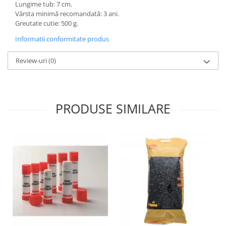
Lungime tub: 7 cm.
Wellness
Vârsta minimă recomandată: 3 ani.
Diverse jucarii educative
Greutate cutie: 500 g.
Apa si nisip
Informatii conformitate produs
Dezvoltarea limbajului
Review-uri
(0)
Figurine
Mobilier gradinita
Montessori
Spații de joacă
PRODUSE SIMILARE
Educatie inovativa
Anatomie
Comunicare
Dezvoltare timpurie
Experimente
Forme
Joc imaginativ
Jucării interactive
Lumina