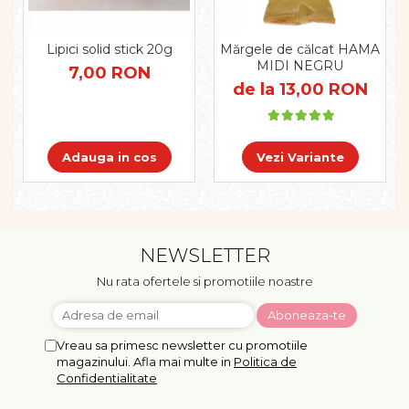
Pregătirea scrierii de mână
Secventialitate
Sortare si numarare
Lipici solid stick 20g
Mărgele de călcat HAMA
MIDI NEGRU
Stiinte
7,00 RON
de la 13,00 RON
Mărgele de călcat HAMA
Hama Maxi Sticks
Margele HAMA MAXI
Adauga in cos
Vezi Variante
Mărgele HAMA MIDI
Mărgele HAMA MINI
Perceperea timpului -
TimeTimer
NEWSLETTER
Stimulare senzoriala
Nu rata ofertele si promotiile noastre
Stimulare auditiva
Stimulare olfactivă
Stimulare tactila
Vreau sa primesc newsletter cu promotiile
Stimulare vizuala
magazinului. Afla mai multe in
Politica de
Terapie de integrare senzorială
Confidentialitate