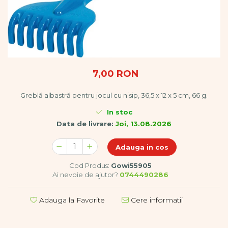
Vopsele
Biciclete si Triciclete
Biciclete
Accesorii
Biciclete VIKING
Biciclete Viking Challange
7,00 RON
Biciclete Viking Explorer
Diverse
Greblă albastră pentru jocul cu nisip, 36,5 x 12 x 5 cm, 66 g.
Triciclete
In stoc
Camere Senzoriale
Data de livrare:
Joi, 13.08.2026
Amenajări camere senzoriale
Echipamente camere senzoriale
Adauga in cos
Oferte pentru Camere Senzoriale
Cod Produs:
Gowi55905
Creativitate si indemanare
Ai nevoie de ajutor?
0744490286
Cuburi și cărămizi
Instrumente muzicale
Adauga la Favorite
Cere informatii
Jucarii de constructii
Puzzle