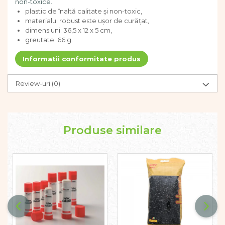
non-toxice.
Dezvoltarea limbajului
plastic de înaltă calitate și non-toxic,
Figurine
materialul robust este ușor de curățat,
dimensiuni: 36,5 x 12 x 5 cm,
Mobilier gradinita
greutate: 66 g.
Montessori
Spații de joacă
Informatii conformitate produs
Educatie inovativa
Anatomie
Review-uri
(0)
Comunicare
Dezvoltare timpurie
Experimente
Produse similare
Forme
Joc imaginativ
Jucării interactive
Lumina
Lumini si culori
Magnetism
Matematica
Pregătire pentru școală