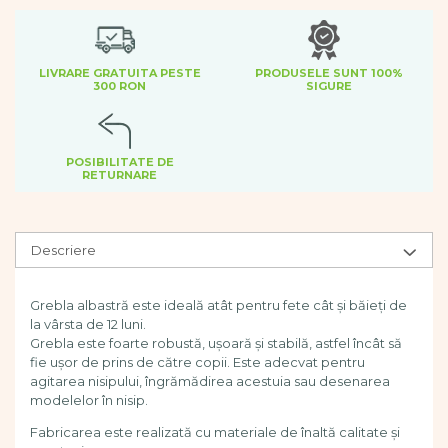
Dezvoltare cognitiva
Jocuri matematice
Jucării de sortare
LIVRARE GRATUITA PESTE
PRODUSELE SUNT 100%
Dezvoltare psihomotrica
300 RON
SIGURE
Dezvoltare proprioceptiva
Dezvoltare vestibulara
POSIBILITATE DE
Echilibru
RETURNARE
Jucarii de echilibru
Mingi terapeutice
Module din burete
Descriere
Motricitate fina
Motricitate grosiera
Grebla albastră este ideală atât pentru fete cât și băieți de
Recunoasterea formelor
la vârsta de 12 luni.
Saltele
Grebla este foarte robustă, ușoară și stabilă, astfel încât să
Trasee de motricitate
fie ușor de prins de către copii. Este adecvat pentru
agitarea nisipului, îngrămădirea acestuia sau desenarea
Wellness
modelelor în nisip.
Diverse jucarii educative
Fabricarea este realizată cu materiale de înaltă calitate și
Apa si nisip