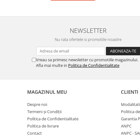
Lumini si culori
Magnetism
Matematica
NEWSLETTER
Pregătire pentru școală
Pregătirea scrierii de mână
Nu rata ofertele si promotiile noastre
Secventialitate
Sortare si numarare
Vreau sa primesc newsletter cu promotiile magazinului.
Stiinte
Afla mai multe in
Politica de Confidentialitate
Mărgele de călcat HAMA
Hama Maxi Sticks
Margele HAMA MAXI
MAGAZINUL MEU
CLIENTI
Mărgele HAMA MIDI
Despre noi
Modalitati
Mărgele HAMA MINI
Termeni și Condiții
Politica d
Perceperea timpului - TimeTimer
Politica de Confidentialitate
Garantia 
Stimulare senzoriala
Politica de livrare
ANPC
Stimulare auditiva
Contact
ANPC - SA