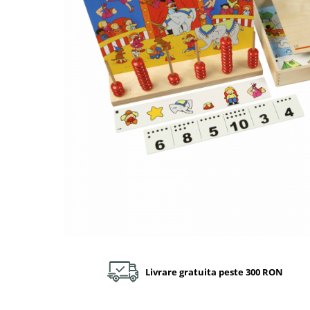
Plastilină
Vopsele
Biciclete si Triciclete
Biciclete
Accesorii
Biciclete VIKING
Biciclete Viking Challange
Biciclete Viking Explorer
Diverse
Triciclete
Camere Senzoriale
Amenajări camere senzoriale
Echipamente camere senzoriale
Oferte pentru Camere Senzoriale
Creativitate si indemanare
Livrare gratuita peste 300 RON
Cuburi și cărămizi
Instrumente muzicale