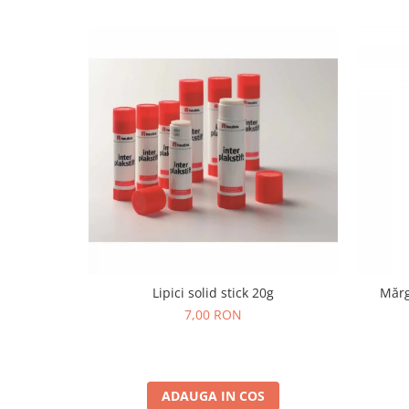
Wellness
Diverse jucarii educative
Apa si nisip
Dezvoltarea limbajului
Figurine
Mobilier gradinita
Montessori
Spații de joacă
Educatie inovativa
Anatomie
Comunicare
Dezvoltare timpurie
Lipici solid stick 20g
Mărg
Experimente
7,00 RON
Forme
Joc imaginativ
Jucării interactive
ADAUGA IN COS
Lumina