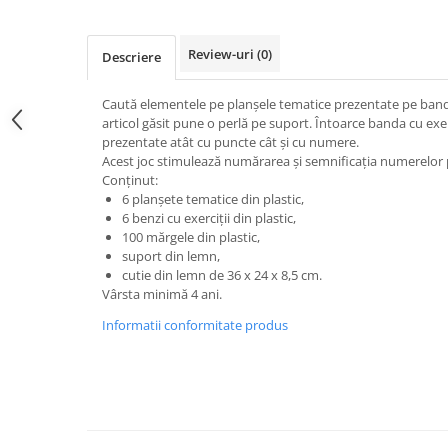
Jucarii de constructii
Puzzle
Review-uri
(0)
Descriere
Dezvoltare cognitiva
Jocuri matematice
Caută elementele pe planșele tematice prezentate pe banda 
Jucării de sortare
articol găsit pune o perlă pe suport. Întoarce banda cu exe
prezentate atât cu ​​puncte cât și cu numere.
Dezvoltare psihomotrica
Acest joc stimulează numărarea și semnificația numerelor 
Dezvoltare proprioceptiva
Conținut:
6 planșete tematice din plastic,
Dezvoltare vestibulara
6 benzi cu exerciții din plastic,
Echilibru
100 mărgele din plastic,
Jucarii de echilibru
suport din lemn,
cutie din lemn de 36 x 24 x 8,5 cm.
Mingi terapeutice
Vârsta minimă 4 ani.
Module din burete
Informatii conformitate produs
Motricitate fina
Motricitate grosiera
Recunoasterea formelor
Saltele
Trasee de motricitate