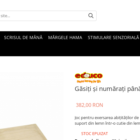
SCRISUL DE MÂNĂ
MĂRGELE HAMA
STIMULARE SENZORIALĂ
Găsiți și numărați până
382,00 RON
Joc pentru exersarea abițităților de
suport din lemn într-o cutie din lem
STOC EPUIZAT