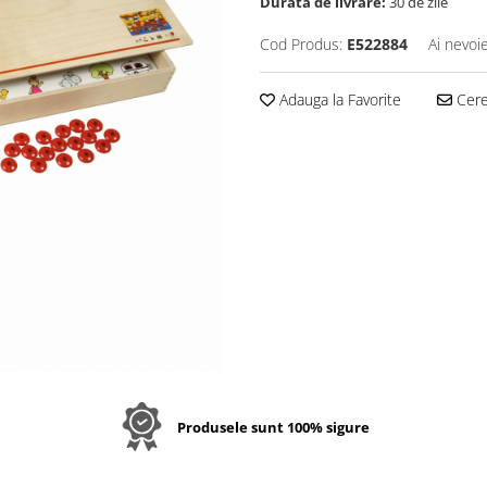
Durata de livrare:
30 de zile
Cod Produs:
E522884
Ai nevoi
Adauga la Favorite
Cere 
Produsele sunt 100% sigure