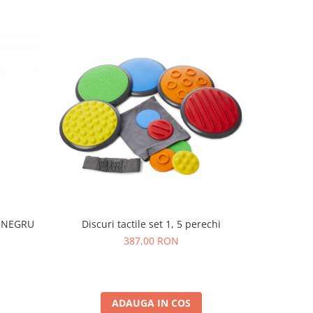
I NEGRU
Discuri tactile set 1, 5 perechi
Set de 250
387,00 RON
ADAUGA IN COS