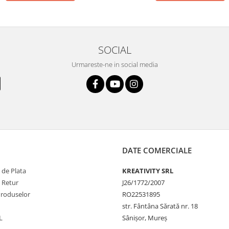
SOCIAL
Urmareste-ne in social media
DATE COMERCIALE
 de Plata
KREATIVITY SRL
e Retur
J26/1772/2007
Produselor
RO22531895
str. Fântâna Sărată nr. 18
L
Sânișor, Mureș