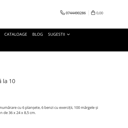
0744490286
0,00
CATALOAGE
BLOG
SUGESTII
 la 10
 numărare cu 6 planșete, 6 benzi cu exerciții, 100 mărgele și
n de 36 x 24 x 8,5 cm.