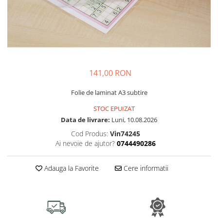
Plastilină
Vopsele
Biciclete si Triciclete
Biciclete
Accesorii
Biciclete VIKING
141,00 RON
Biciclete Viking Challange
Biciclete Viking Explorer
Folie de laminat A3 subtire
Diverse
STOC EPUIZAT
Triciclete
Data de livrare:
Luni, 10.08.2026
Camere Senzoriale
Cod Produs:
Vin74245
Ai nevoie de ajutor?
0744490286
Amenajări camere senzoriale
Echipamente camere senzoriale
Adauga la Favorite
Cere informatii
Oferte pentru Camere Senzoriale
Creativitate si indemanare
Cuburi și cărămizi
Instrumente muzicale