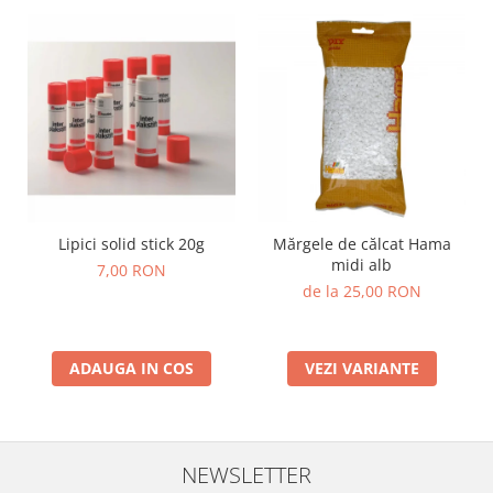
Wellness
Diverse jucarii educative
Apa si nisip
Dezvoltarea limbajului
Figurine
Mobilier gradinita
Montessori
Spații de joacă
Lipici solid stick 20g
Mărgele de călcat Hama
Educatie inovativa
midi alb
7,00 RON
Anatomie
de la 25,00 RON
Comunicare
Dezvoltare timpurie
ADAUGA IN COS
VEZI VARIANTE
Experimente
Forme
Joc imaginativ
Jucării interactive
NEWSLETTER
Lumina