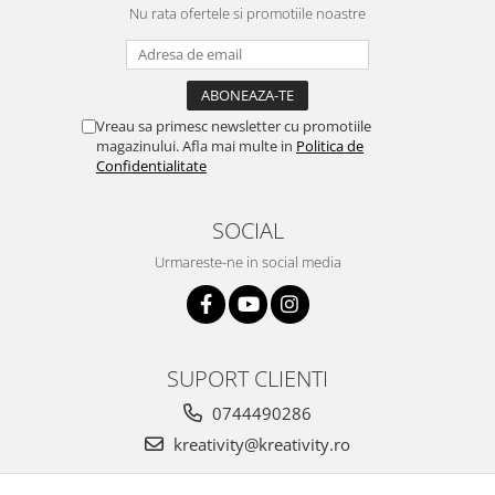
Nu rata ofertele si promotiile noastre
Lumini si culori
Magnetism
Matematica
Pregătire pentru școală
Vreau sa primesc newsletter cu promotiile
Pregătirea scrierii de mână
magazinului. Afla mai multe in
Politica de
Secventialitate
Confidentialitate
Sortare si numarare
Stiinte
SOCIAL
Mărgele de călcat HAMA
Urmareste-ne in social media
Hama Maxi Sticks
Margele HAMA MAXI
Mărgele HAMA MIDI
Mărgele HAMA MINI
SUPORT CLIENTI
Perceperea timpului - TimeTimer
0744490286
Stimulare senzoriala
kreativity@kreativity.ro
Stimulare auditiva