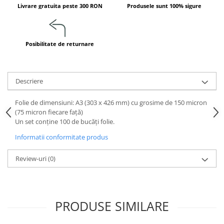
Jucarii de constructii
Livrare gratuita peste 300 RON
Produsele sunt 100% sigure
Puzzle
Dezvoltare cognitiva
Posibilitate de returnare
Jocuri matematice
Jucării de sortare
Dezvoltare psihomotrica
Descriere
Dezvoltare proprioceptiva
Dezvoltare vestibulara
Folie de dimensiuni: A3 (303 x 426 mm) cu grosime de 150 micron
(75 micron fiecare față)
Echilibru
Un set conține 100 de bucăți folie.
Jucarii de echilibru
Informatii conformitate produs
Mingi terapeutice
Module din burete
Review-uri
(0)
Motricitate fina
Motricitate grosiera
Recunoasterea formelor
PRODUSE SIMILARE
Saltele
Trasee de motricitate