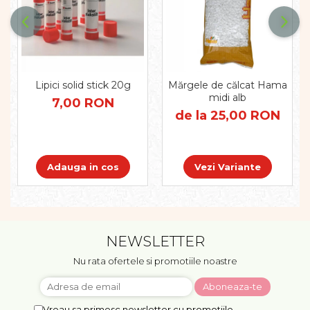
Pregătirea scrierii de mână
Secventialitate
Sortare si numarare
Stiinte
Mărgele de călcat HAMA
Lipici solid stick 20g
Mărgele de călcat Hama
Hama Maxi Sticks
midi alb
7,00 RON
Margele HAMA MAXI
de la 25,00 RON
Mărgele HAMA MIDI
Mărgele HAMA MINI
Perceperea timpului -
Adauga in cos
Vezi Variante
TimeTimer
Stimulare senzoriala
Stimulare auditiva
Stimulare olfactivă
NEWSLETTER
Stimulare tactila
Nu rata ofertele si promotiile noastre
Stimulare vizuala
Terapie de integrare senzorială
Vreau sa primesc newsletter cu promotiile