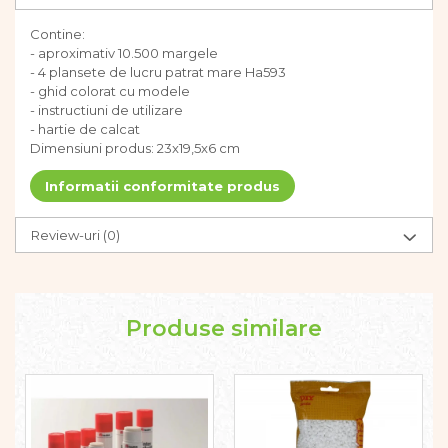
Dezvoltarea limbajului
Contine:
Figurine
- aproximativ 10.500 margele
Mobilier gradinita
- 4 plansete de lucru patrat mare Ha593
Montessori
- ghid colorat cu modele
Spații de joacă
- instructiuni de utilizare
- hartie de calcat
Educatie inovativa
Dimensiuni produs: 23x19,5x6 cm
Anatomie
Informatii conformitate produs
Comunicare
Dezvoltare timpurie
Review-uri
(0)
Experimente
Forme
Joc imaginativ
Jucării interactive
Produse similare
Lumina
Lumini si culori
Magnetism
Matematica
Pregătire pentru școală