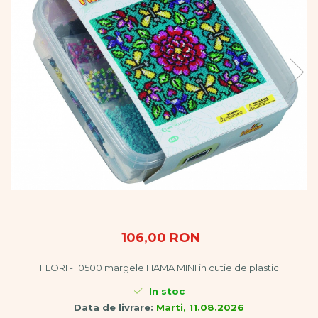
Vopsele
Biciclete si Triciclete
Biciclete
Accesorii
Biciclete VIKING
Biciclete Viking Challange
Biciclete Viking Explorer
Diverse
Triciclete
Camere Senzoriale
Amenajări camere senzoriale
Echipamente camere senzoriale
Oferte pentru Camere Senzoriale
Creativitate si indemanare
106,00 RON
Cuburi și cărămizi
FLORI - 10500 margele HAMA MINI in cutie de plastic
Instrumente muzicale
Jucarii de constructii
In stoc
Puzzle
Data de livrare:
Marti, 11.08.2026