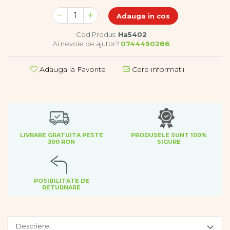
Dezvoltare cognitiva
Adauga in cos
Jocuri matematice
Jucării de sortare
Cod Produs:
Ha5402
Ai nevoie de ajutor?
0744490286
Dezvoltare psihomotrica
Dezvoltare proprioceptiva
Adauga la Favorite
Cere informatii
Dezvoltare vestibulara
Echilibru
Jucarii de echilibru
Mingi terapeutice
Module din burete
Motricitate fina
LIVRARE GRATUITA PESTE
PRODUSELE SUNT 100%
300 RON
SIGURE
Motricitate grosiera
Recunoasterea formelor
Saltele
POSIBILITATE DE
Trasee de motricitate
RETURNARE
Wellness
Diverse jucarii educative
Apa si nisip
Descriere