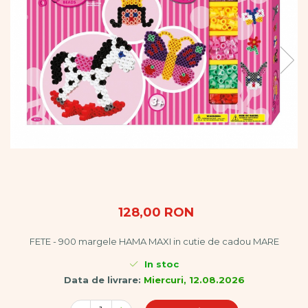
Vopsele
Biciclete si Triciclete
Biciclete
Accesorii
Biciclete VIKING
Biciclete Viking Challange
Biciclete Viking Explorer
Diverse
Triciclete
Camere Senzoriale
Amenajări camere senzoriale
Echipamente camere senzoriale
Oferte pentru Camere Senzoriale
128,00 RON
Creativitate si indemanare
FETE - 900 margele HAMA MAXI in cutie de cadou MARE
Cuburi și cărămizi
Instrumente muzicale
In stoc
Data de livrare:
Miercuri, 12.08.2026
Jucarii de constructii
Puzzle