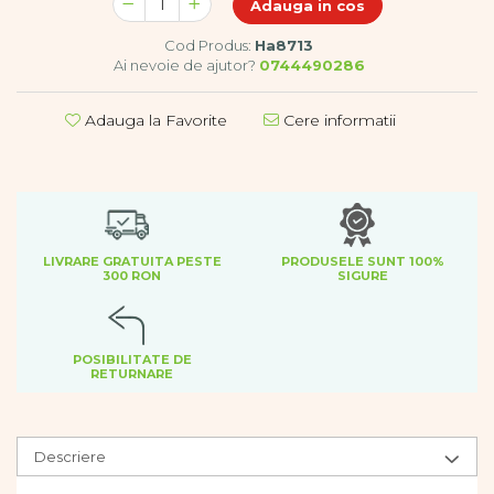
Adauga in cos
Dezvoltare cognitiva
Jocuri matematice
Cod Produs:
Ha8713
Ai nevoie de ajutor?
0744490286
Jucării de sortare
Dezvoltare psihomotrica
Adauga la Favorite
Cere informatii
Dezvoltare proprioceptiva
Dezvoltare vestibulara
Echilibru
Jucarii de echilibru
Mingi terapeutice
Module din burete
LIVRARE GRATUITA PESTE
PRODUSELE SUNT 100%
300 RON
SIGURE
Motricitate fina
Motricitate grosiera
Recunoasterea formelor
POSIBILITATE DE
Saltele
RETURNARE
Trasee de motricitate
Wellness
Diverse jucarii educative
Descriere
Apa si nisip