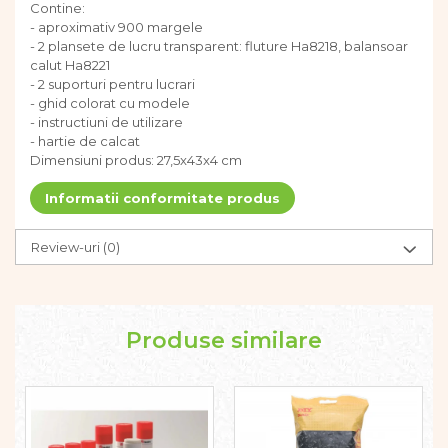
Contine:
Dezvoltarea limbajului
- aproximativ 900 margele
Figurine
- 2 plansete de lucru transparent: fluture Ha8218, balansoar
Mobilier gradinita
calut Ha8221
- 2 suporturi pentru lucrari
Montessori
- ghid colorat cu modele
Spații de joacă
- instructiuni de utilizare
Educatie inovativa
- hartie de calcat
Dimensiuni produs: 27,5x43x4 cm
Anatomie
Comunicare
Informatii conformitate produs
Dezvoltare timpurie
Experimente
Review-uri
(0)
Forme
Joc imaginativ
Jucării interactive
Lumina
Produse similare
Lumini si culori
Magnetism
Matematica
Pregătire pentru școală