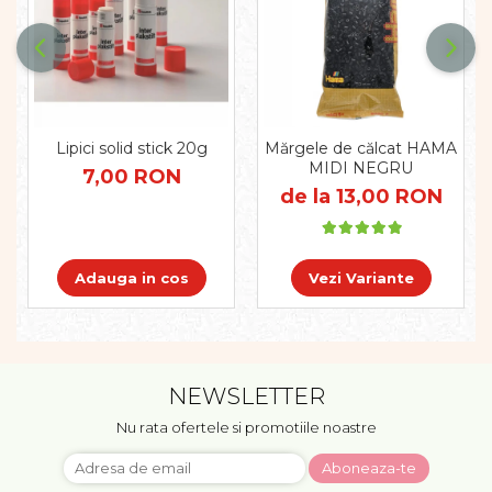
Pregătirea scrierii de mână
Secventialitate
Sortare si numarare
Stiinte
Mărgele de călcat HAMA
Hama Maxi Sticks
Lipici solid stick 20g
Mărgele de călcat HAMA
MIDI NEGRU
Margele HAMA MAXI
7,00 RON
de la 13,00 RON
Mărgele HAMA MIDI
Mărgele HAMA MINI
Perceperea timpului -
TimeTimer
Adauga in cos
Vezi Variante
Stimulare senzoriala
Stimulare auditiva
Stimulare olfactivă
NEWSLETTER
Stimulare tactila
Stimulare vizuala
Nu rata ofertele si promotiile noastre
Terapie de integrare senzorială