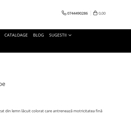
0744490286
0,00
CATALOAGE
BLOG
SUGESTII
Noe
zat din lemn lăcuit colorat care antrenează motricitatea fină