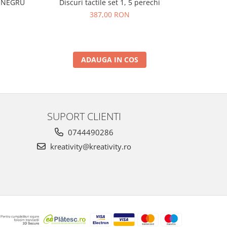
I NEGRU
Discuri tactile set 1, 5 perechi
Set de 250
387,00 RON
ADAUGA IN COS
SUPORT CLIENTI
0744490286
kreativity@kreativity.ro