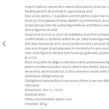
Jucarii de constructii
Hopa! Copiii au nevoie de o mână calmă pentru acest joc, p
Puzzle
fiecărei perechi de animale în siguranță pe arcă.
Dezvoltare cognitiva
Este un joc pentru 1-3 jucători, potrivit pentru copii mai ma
Acest joc încurajează virtutea răbdării și promovează, de
Jocuri matematice
Scopul jocului este de a plasa figurinele pe arcă fără ca ac
Jucării de sortare
dintre figurine să cadă.
După ce se aruncă cu zarul, se stabilește ce animal urmează 
Dezvoltare psihomotrica
conformitate cu simbolul arătat de zar. Dacă toate figurine
Dezvoltare proprioceptiva
fost deja așezate pe arcă, atunci jucătorul care a aruncat se
care arca începe să se balanseze în momentul în care una di
Dezvoltare vestibulara
chiar dacă figurina rămâne bine fixată pe grămadă, jucătoru
Echilibru
el un tur.
Jucarii de echilibru
Dacă un jucător își alege cu atenție și tactic poziționarea f
pentru următorul jucător atunci când îi vine rândul. Dacă 
Mingi terapeutice
de pe arcă, atunci jucătorul, a cărui acțiune a cauzat acest l
Module din burete
adversarul câștigă acest joc.
Câștigătorul este jucătorul care pune ultima și cea mai dific
Motricitate fina
răstoarne.
Motricitate grosiera
Dimensiuni: 18 x 2 x 16 cm.
Recunoasterea formelor
Material: lemn.
Vârsta recomandată: peste 3 ani.
Saltele
Greutate: 320 g.
Trasee de motricitate