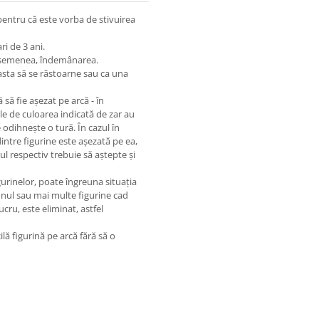
entru că este vorba de stivuirea
ri de 3 ani.
 asemenea, îndemânarea.
easta să se răstoarne sau ca una
să fie așezat pe arcă - în
le de culoarea indicată de zar au
 odihnește o tură. În cazul în
ntre figurine este așezată pe ea,
l respectiv trebuie să aștepte și
igurinelor, poate îngreuna situația
unul sau mai multe figurine cad
ucru, este eliminat, astfel
ilă figurină pe arcă fără să o