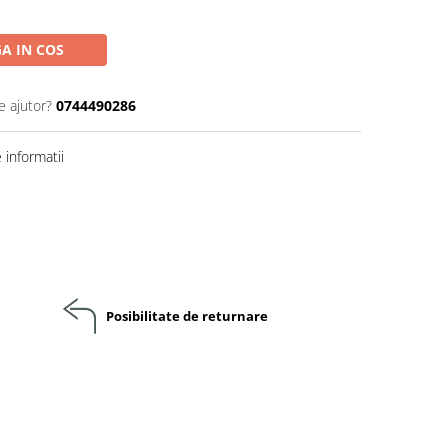
A IN COS
e ajutor?
0744490286
informatii
Posibilitate de returnare