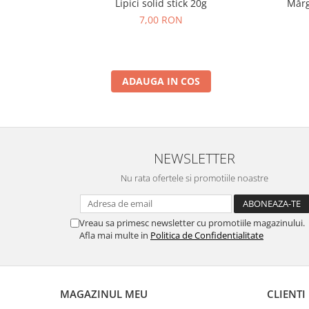
Lipici solid stick 20g
Mărg
Lumini si culori
7,00 RON
Magnetism
Matematica
Pregătire pentru școală
ADAUGA IN COS
Pregătirea scrierii de mână
Secventialitate
Sortare si numarare
Stiinte
NEWSLETTER
Mărgele de călcat HAMA
Hama Maxi Sticks
Nu rata ofertele si promotiile noastre
Margele HAMA MAXI
Mărgele HAMA MIDI
Vreau sa primesc newsletter cu promotiile magazinului.
Mărgele HAMA MINI
Afla mai multe in
Politica de Confidentialitate
Perceperea timpului - TimeTimer
Stimulare senzoriala
Stimulare auditiva
MAGAZINUL MEU
CLIENTI