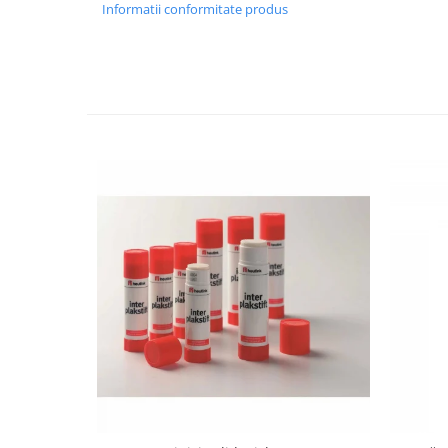
Informatii conformitate produs
Wellness
Diverse jucarii educative
Apa si nisip
Dezvoltarea limbajului
Figurine
Mobilier gradinita
Montessori
Spații de joacă
Educatie inovativa
Anatomie
Comunicare
Dezvoltare timpurie
Experimente
Forme
Joc imaginativ
Jucării interactive
Lumina