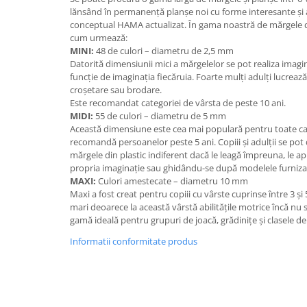
Wellness
lănsând în permanență planșe noi cu forme interesante și 
conceptual HAMA actualizat. În gama noastră de mărgele d
Diverse jucarii educative
cum urmează:
Apa si nisip
MINI:
48 de culori – diametru de 2,5 mm
Datorită dimensiunii mici a mărgelelor se pot realiza imagini 
Dezvoltarea limbajului
funcție de imaginația fiecăruia. Foarte mulți adulți lucreaz
Figurine
croșetare sau brodare.
Mobilier gradinita
Este recomandat categoriei de vârsta de peste 10 ani.
MIDI:
55 de culori – diametru de 5 mm
Montessori
Această dimensiune este cea mai populară pentru toate cat
Spații de joacă
recomandă persoanelor peste 5 ani. Copiii și adulții se pot d
mărgele din plastic indiferent dacă le leagă împreuna, le apl
Educatie inovativa
propria imaginație sau ghidându-se după modelele furnizat
Anatomie
MAXI:
Culori amestecate – diametru 10 mm
Maxi a fost creat pentru copiii cu vârste cuprinse între 3 și
Comunicare
mari deoarece la această vârstă abilitățile motrice încă nu s
Dezvoltare timpurie
gamă ideală pentru grupuri de joacă, grădinițe și clasele de
Experimente
Informatii conformitate produs
Forme
Joc imaginativ
Jucării interactive
Lumina