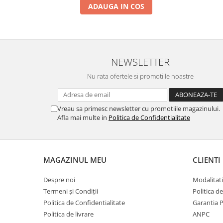
Stimulare olfactivă
ADAUGA IN COS
Stimulare tactila
Stimulare vizuala
Terapie de integrare senzorială
NEWSLETTER
Nu rata ofertele si promotiile noastre
Vreau sa primesc newsletter cu promotiile magazinului.
Afla mai multe in
Politica de Confidentialitate
MAGAZINUL MEU
CLIENTI
Despre noi
Modalitati
Termeni și Condiții
Politica d
Politica de Confidentialitate
Garantia 
Politica de livrare
ANPC