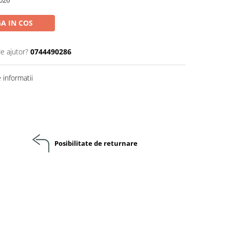
026
A IN COS
de ajutor?
0744490286
informatii
Posibilitate de returnare