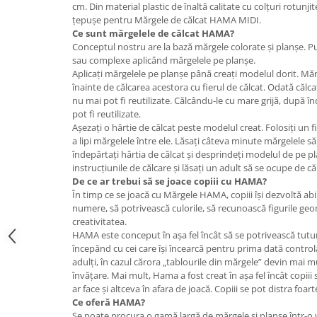
cm. Din material plastic de înaltă calitate cu colțuri rotunji
Jucarii de constructii
țepușe pentru Mărgele de călcat HAMA MIDI.
Puzzle
Ce sunt
mărgelele de călcat
HAMA?
Dezvoltare cognitiva
Conceptul nostru are la bază mărgele colorate și planșe. Pu
sau complexe aplicând mărgelele pe planșe.
Jocuri matematice
Aplicați mărgelele pe planșe până creați modelul dorit. Mă
Jucării de sortare
înainte de călcarea acestora cu fierul de călcat. Odată călcat
nu mai pot fi reutilizate. Călcându-le cu mare grijă, după 
Dezvoltare psihomotrica
pot fi reutilizate.
Dezvoltare proprioceptiva
Așezați o hârtie de călcat peste modelul creat. Folosiți un f
a lipi mărgelele între ele. Lăsați câteva minute mărgelele s
Dezvoltare vestibulara
îndepărtați hârtia de călcat și desprindeți modelul de pe pl
Echilibru
instrucțiunile de călcare și lăsați un adult să se ocupe de că
Jucarii de echilibru
De ce ar trebui să se joace copiii cu HAMA?
În timp ce se joacă cu Mărgele HAMA, copiii își dezvoltă abil
Mingi terapeutice
numere, să potrivească culorile, să recunoască figurile geom
Module din burete
creativitatea.
HAMA este conceput în așa fel încât să se potrivească tutur
Motricitate fina
începând cu cei care își încearcă pentru prima dată control
Motricitate grosiera
adulți, în cazul cărora „tablourile din mărgele” devin mai 
Recunoasterea formelor
învățare. Mai mult, Hama a fost creat în așa fel încât copiii
ar face și altceva în afara de joacă. Copiii se pot distra foa
Saltele
Ce oferă HAMA?
Trasee de motricitate
Se poate procura o gamă largă de mărgele și planșe într-o v