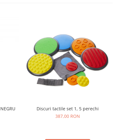
I NEGRU
Discuri tactile set 1, 5 perechi
Set de 250
387,00 RON