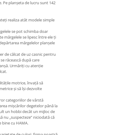
te. Pe planșeta de lucru sunt 142
teți realiza atât modele simple
rgelele se pot schimba doar
e mărgelele se lipesc între ele ți
îndepărtarea mărgelelor planșele
ier de călcat de uz casnic pentru
ă se răcească după care
anșă. Urmăriți cu atenție
lcat.
itățile motrice, învață să
etrice și să își dezvolte
or categoriilor de vârstă
area mișcărilor degetelor până la
mult un hobbi decât un mijloc de
 să nu „suspecteze” niciodată că
rte bine cu HAMA.
arietate de culori, firma noastră