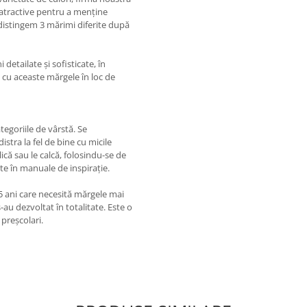
atractive pentru a menține
istingem 3 mărimi diferite după
detailate și sofisticate, în
ă cu aceaste mărgele în loc de
egoriile de vârstă. Se
istra la fel de bine cu micile
ică sau le calcă, folosindu-se de
e în manuale de inspirație.
 5 ani care necesită mărgele mai
-au dezvoltat în totalitate. Este o
 preșcolari.