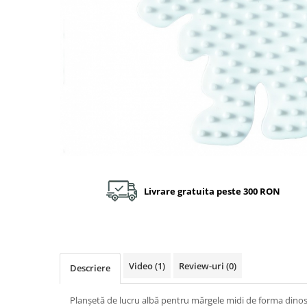
Plastilină
Vopsele
Biciclete si Triciclete
Biciclete
Accesorii
Biciclete VIKING
Biciclete Viking Challange
Biciclete Viking Explorer
Diverse
Triciclete
Camere Senzoriale
Livrare gratuita peste 300 RON
Amenajări camere senzoriale
Echipamente camere senzoriale
Oferte pentru Camere Senzoriale
Creativitate si indemanare
Video
(1)
Review-uri
(0)
Descriere
Cuburi și cărămizi
Instrumente muzicale
Planșetă de lucru albă pentru mărgele midi de forma dinosa