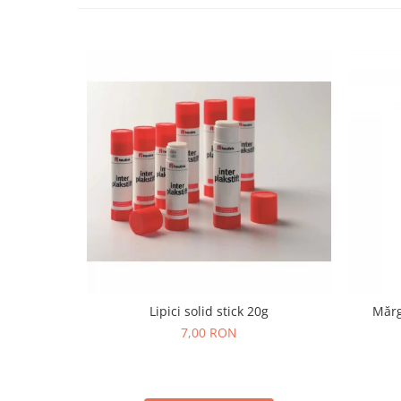
Lumini si culori
Magnetism
Matematica
Pregătire pentru școală
Pregătirea scrierii de mână
Secventialitate
Sortare si numarare
Stiinte
Mărgele de călcat HAMA
Hama Maxi Sticks
Margele HAMA MAXI
Mărgele HAMA MIDI
Mărgele HAMA MINI
Lipici solid stick 20g
Mărg
Perceperea timpului - TimeTimer
7,00 RON
Stimulare senzoriala
Stimulare auditiva