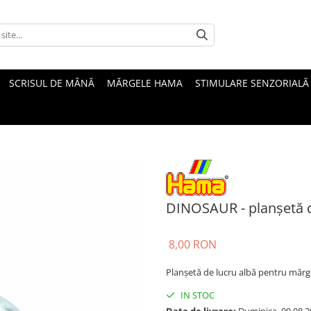
SCRISUL DE MÂNĂ
MĂRGELE HAMA
STIMULARE SENZORIALĂ
DINOSAUR - planșetă d
8,00 RON
Planșetă de lucru albă pentru mărge
IN STOC