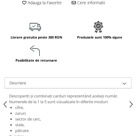
Adauga la Favorite
Cere informatii
Jucarii de constructii
Puzzle
Dezvoltare cognitiva
Jocuri matematice
Jucării de sortare
Livrare gratuita peste 300 RON
Produsele sunt 100% sigure
Dezvoltare psihomotrica
Dezvoltare proprioceptiva
Posibilitate de returnare
Dezvoltare vestibulara
Echilibru
Jucarii de echilibru
Descriere
Mingi terapeutice
Module din burete
Descoperiți și combinați carduri reprezentând același număr.
Motricitate fina
Numerele de la 1 la 5 sunt vizualizate în diferite moduri:
cifre,
Motricitate grosiera
zaruri,
Recunoasterea formelor
sector de cerc,
Saltele
stele,
pătrate.
Trasee de motricitate