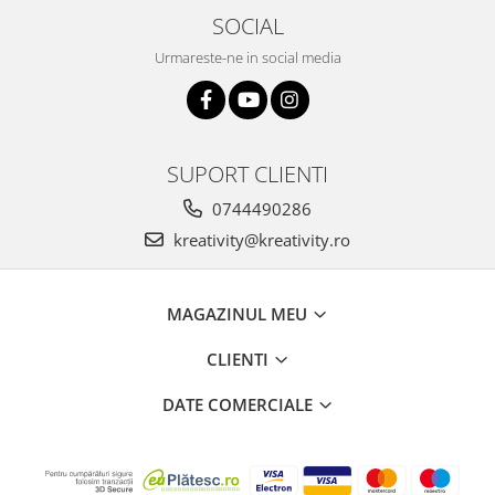
Stimulare olfactivă
SOCIAL
Stimulare tactila
Urmareste-ne in social media
Stimulare vizuala
Terapie de integrare senzorială
SUPORT CLIENTI
0744490286
kreativity@kreativity.ro
MAGAZINUL MEU
CLIENTI
DATE COMERCIALE