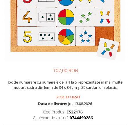
Plastilină
Vopsele
Biciclete si Triciclete
Biciclete
Accesorii
Biciclete VIKING
Biciclete Viking Challange
Biciclete Viking Explorer
Diverse
Triciclete
102,00 RON
Camere Senzoriale
Joc de numărare cu numerele de la 1 la 5 reprezentate în mai multe
Amenajări camere senzoriale
moduri, cadru din lemn de 34 x 34 cm și 25 carduri din plastic.
Echipamente camere senzoriale
STOC EPUIZAT
Oferte pentru Camere Senzoriale
Data de livrare:
Joi, 13.08.2026
Creativitate si indemanare
Cod Produs:
E522176
Ai nevoie de ajutor?
0744490286
Cuburi și cărămizi
Instrumente muzicale