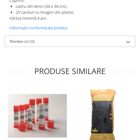
Cuprins:
Wellness
cadru din lemn (34 x 34 cm),
25 carduri cu imagini din plastic.
Diverse jucarii educative
Vârsta minimă 4 ani.
Apa si nisip
Informatii conformitate produs
Dezvoltarea limbajului
Figurine
Review-uri
(0)
Mobilier gradinita
Montessori
Spații de joacă
PRODUSE SIMILARE
Educatie inovativa
Anatomie
Comunicare
Dezvoltare timpurie
Experimente
Forme
Joc imaginativ
Jucării interactive
Lumina