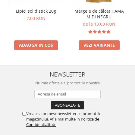
Lumini si culori
Lipici solid stick 20g
Mărgele de călcat HAMA
Magnetism
MIDI NEGRU
7,00 RON
Matematica
de la 13,00 RON
Pregătire pentru școală
Pregătirea scrierii de mână
Secventialitate
ADAUGA IN COS
VEZI VARIANTE
Sortare si numarare
Stiinte
Mărgele de călcat HAMA
NEWSLETTER
Hama Maxi Sticks
Nu rata ofertele si promotiile noastre
Margele HAMA MAXI
Mărgele HAMA MIDI
Mărgele HAMA MINI
Perceperea timpului - TimeTimer
Vreau sa primesc newsletter cu promotiile
Stimulare senzoriala
magazinului. Afla mai multe in
Politica de
Confidentialitate
Stimulare auditiva