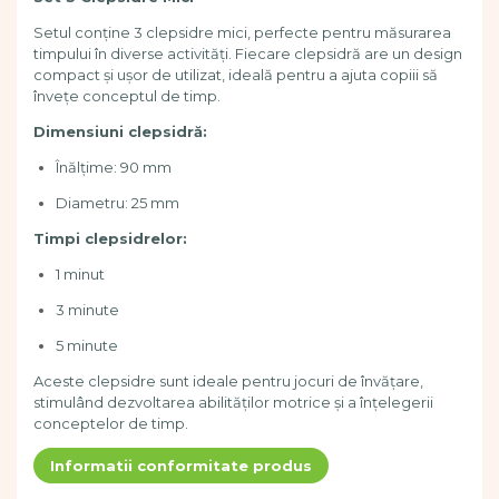
Dezvoltarea limbajului
Setul conține 3 clepsidre mici, perfecte pentru măsurarea
Figurine
timpului în diverse activități. Fiecare clepsidră are un design
Mobilier gradinita
compact și ușor de utilizat, ideală pentru a ajuta copiii să
Montessori
învețe conceptul de timp.
Spații de joacă
Dimensiuni clepsidră:
Educatie inovativa
Înălțime: 90 mm
Anatomie
Diametru: 25 mm
Comunicare
Dezvoltare timpurie
Timpi clepsidrelor:
Experimente
1 minut
Forme
3 minute
Joc imaginativ
Jucării interactive
5 minute
Lumina
Aceste clepsidre sunt ideale pentru jocuri de învățare,
Lumini si culori
stimulând dezvoltarea abilităților motrice și a înțelegerii
Magnetism
conceptelor de timp.
Matematica
Informatii conformitate produs
Pregătire pentru școală