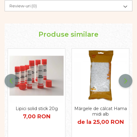
Pregătirea scrierii de mână
Review-uri
(0)
Secventialitate
Sortare si numarare
Stiinte
Mărgele de călcat HAMA
Produse similare
Hama Maxi Sticks
Margele HAMA MAXI
Mărgele HAMA MIDI
Mărgele HAMA MINI
Perceperea timpului -
TimeTimer
Stimulare senzoriala
Stimulare auditiva
Stimulare olfactivă
Lipici solid stick 20g
Mărgele de călcat Hama
Stimulare tactila
midi alb
7,00 RON
Stimulare vizuala
de la 25,00 RON
Terapie de integrare senzorială