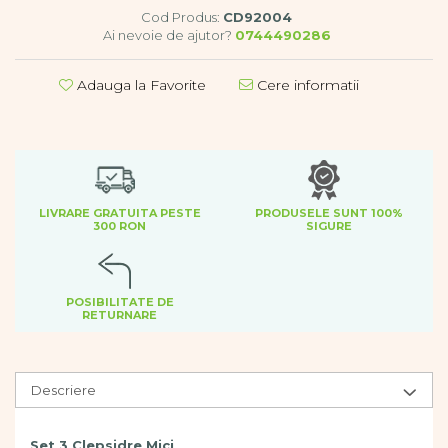
Dezvoltare cognitiva
Cod Produs:
CD92004
Ai nevoie de ajutor?
0744490286
Jocuri matematice
Jucării de sortare
Adauga la Favorite
Cere informatii
Dezvoltare psihomotrica
Dezvoltare proprioceptiva
Dezvoltare vestibulara
Echilibru
Jucarii de echilibru
Mingi terapeutice
LIVRARE GRATUITA PESTE
PRODUSELE SUNT 100%
300 RON
SIGURE
Module din burete
Motricitate fina
Motricitate grosiera
POSIBILITATE DE
Recunoasterea formelor
RETURNARE
Saltele
Trasee de motricitate
Wellness
Descriere
Diverse jucarii educative
Apa si nisip
Set 3 Clepsidre Mici