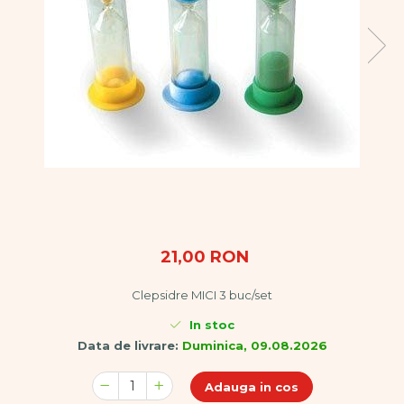
Vopsele
Biciclete si Triciclete
Biciclete
Accesorii
Biciclete VIKING
Biciclete Viking Challange
Biciclete Viking Explorer
Diverse
Triciclete
Camere Senzoriale
Amenajări camere senzoriale
Echipamente camere senzoriale
21,00 RON
Oferte pentru Camere Senzoriale
Clepsidre MICI 3 buc/set
Creativitate si indemanare
Cuburi și cărămizi
In stoc
Instrumente muzicale
Data de livrare:
Duminica, 09.08.2026
Jucarii de constructii
Adauga in cos
Puzzle