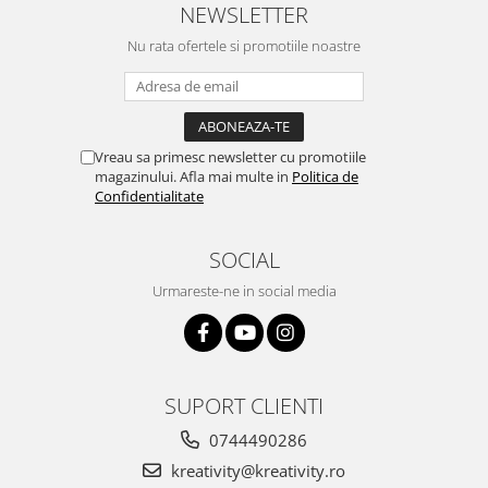
Stimulare olfactivă
NEWSLETTER
Stimulare tactila
Nu rata ofertele si promotiile noastre
Stimulare vizuala
Terapie de integrare senzorială
Vreau sa primesc newsletter cu promotiile
magazinului. Afla mai multe in
Politica de
Confidentialitate
SOCIAL
Urmareste-ne in social media
SUPORT CLIENTI
0744490286
kreativity@kreativity.ro