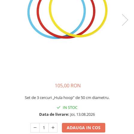
Plastilină
Vopsele
Biciclete si Triciclete
Biciclete
Accesorii
Biciclete VIKING
Biciclete Viking Challange
Biciclete Viking Explorer
Diverse
Triciclete
Camere Senzoriale
105,00 RON
Amenajări camere senzoriale
Echipamente camere senzoriale
Set de 3 cercuri „Hula hoop” de 50 cm diametru.
Oferte pentru Camere Senzoriale
IN STOC
Creativitate si indemanare
Data de livrare:
Joi, 13.08.2026
Cuburi și cărămizi
ADAUGA IN COS
Instrumente muzicale