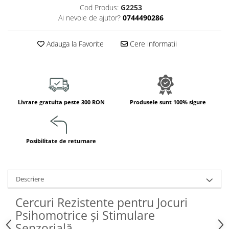
Jucarii de constructii
Cod Produs:
G2253
Ai nevoie de ajutor?
0744490286
Puzzle
Dezvoltare cognitiva
Adauga la Favorite
Cere informatii
Jocuri matematice
Jucării de sortare
Dezvoltare psihomotrica
Dezvoltare proprioceptiva
Livrare gratuita peste 300 RON
Produsele sunt 100% sigure
Dezvoltare vestibulara
Echilibru
Jucarii de echilibru
Posibilitate de returnare
Mingi terapeutice
Module din burete
Motricitate fina
Descriere
Motricitate grosiera
Recunoasterea formelor
Cercuri Rezistente pentru Jocuri
Saltele
Psihomotrice și Stimulare
Trasee de motricitate
Senzorială