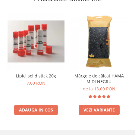
Lumini si culori
Magnetism
Matematica
Pregătire pentru școală
Pregătirea scrierii de mână
Secventialitate
Sortare si numarare
Stiinte
Mărgele de călcat HAMA
Lipici solid stick 20g
Mărgele de călcat HAMA
Hama Maxi Sticks
MIDI NEGRU
7,00 RON
Margele HAMA MAXI
de la 13,00 RON
Mărgele HAMA MIDI
Mărgele HAMA MINI
Perceperea timpului - TimeTimer
ADAUGA IN COS
VEZI VARIANTE
Stimulare senzoriala
Stimulare auditiva