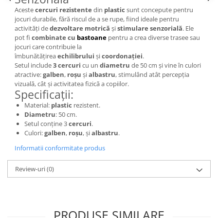
Wellness
Aceste
cercuri rezistente
din
plastic
sunt concepute pentru
jocuri durabile, fără riscul de a se rupe, fiind ideale pentru
Diverse jucarii educative
activități de
dezvoltare motrică
și
stimulare senzorială
. Ele
Apa si nisip
pot fi
combinate cu
bastoane
pentru a crea diverse trasee sau
jocuri care contribuie la
Dezvoltarea limbajului
îmbunătățirea
echilibrului
și
coordonației
.
Figurine
Setul include
3 cercuri
cu un
diametru
de 50 cm și vine în culori
Mobilier gradinita
atractive:
galben
,
roșu
și
albastru
, stimulând atât percepția
vizuală, cât și activitatea fizică a copiilor.
Montessori
Specificații:
Spații de joacă
Material:
plastic
rezistent.
Educatie inovativa
Diametru
: 50 cm.
Setul conține 3
cercuri
.
Anatomie
Culori:
galben
,
roșu
, și
albastru
.
Comunicare
Informatii conformitate produs
Dezvoltare timpurie
Experimente
Review-uri
(0)
Forme
Joc imaginativ
Jucării interactive
PRODUSE SIMILARE
Lumina